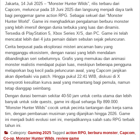
Jakarta, 14 Juli 2025 – “Monster Hunter Wilds”, rilis terbaru dari
Capcom, meluncur pada 18 Juni 2025 dan langsung menjadi daya tarik
bagi penggemar game action RPG. Sebagai sekuel dari “Monster
Hunter World”. Game ini menghadirkan pengalaman berburu monster
yang lebih imersif dengan dunia terbuka yang luas dan dinamis.
Tersedia di PlayStation 5, Xbox Series X/S, dan PC. Game ini telah
mencatat lebih dari 4 juta pemain dalam sebulan sejak peluncuran.
Cerita berpusat pada eksplorasi misteri ancaman baru yang
mengganggu ekosistem, dengan narasi yang lebih mendalam
dibandingkan seri sebelumnya. Grafis yang memukau dan animasi
monster realistis mendapat pujian luas, meskipun beberapa pengguna
melaporkan bug kecil pada peluncuran awal, yang Capcom janjikan
akan diperbaiki via patch. Hingga pukul 22:41 WIB, diskusi di X
menyoroti kesulitan kurva awal yang menantang bagi pemula, namun
tetap dianggap seimbang.
Dengan durasi bermain sekitar 40-50 jam untuk cerita utama dan lebih
banyak untuk side quests, game ini dijual seharga Rp 899.000.
“Monster Hunter Wilds” cocok untuk pecinta tantangan dan kerja sama
tim, dengan pembaruan musiman yang dijanjikan hingga 2026. Game
ini menjadi bukti evolusi seri ini, menjadikannya salah satu RPG terbaik
tahun ini.
Category:
Gaming 2025
Tagged
action RPG
,
berburu monster
,
Capcom
,
Co-op
,
Monster Hunter Wilds
,
review game