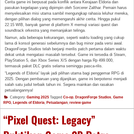
Cerita game ini berpusat pada konflik antara Kerajaan Eldoria dan
pasukan kegelapan yang dipimpin oleh Sorcerer Zalthar. Pemain harus
menyelesaikan misi utama sambil mengungkap rahasia leluhur mereka,
dengan pilihan dialog yang memengaruhi akhir cerita. Hingga pukul
22:15 WIB, banyak gamer di platform X memuji variasi quest dan
soundtrack orkestra yang memanjakan telinga.
Namun, ada beberapa kekurangan, seperti waktu loading yang cukup
lama di konsol generasi sebelumnya dan bug minor pada versi awal.
DragonForge Studios telah berjanji merilis patch pertama dalam waktu
dekat untuk mengatasi masalah tersebut. Game ini tersedia di Steam,
PlayStation 5, dan Xbox Series X/S dengan harga Rp 499.000,
termasuk paket DLC gratis selama seminggu pasca-rilis.
“Legends of Eldoria” layak jadi pilihan utama bagi penggemar RPG di
2025. Dengan pembaruan yang dijanjikan, game ini berpotensi menjadi
salah satu judul terbaik tahun ini. Segera mainkan dan rasakan
petualangannya!
Category:
Gaming 2025
Tagged
Co-op
,
DragonForge Studios
,
Game
RPG
,
Legends of Eldoria
,
Petualangan
,
review game
“Pixel Quest: Legacy”