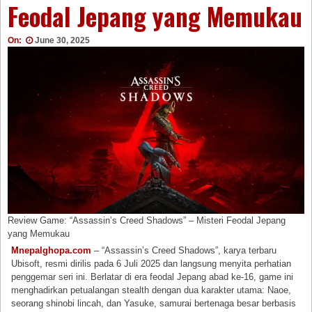
Feodal Jepang yang Memukau
On:
June 30, 2025
Review Game: “Assassin’s Creed Shadows” – Misteri Feodal Jepang
yang Memukau
Mnepalghopa.com
– “Assassin’s Creed Shadows”, karya terbaru
Ubisoft, resmi dirilis pada 6 Juli 2025 dan langsung menyita perhatian
penggemar seri ini. Berlatar di era feodal Jepang abad ke-16, game ini
menghadirkan petualangan stealth dengan dua karakter utama: Naoe,
seorang shinobi lincah, dan Yasuke, samurai bertenaga besar berbasis