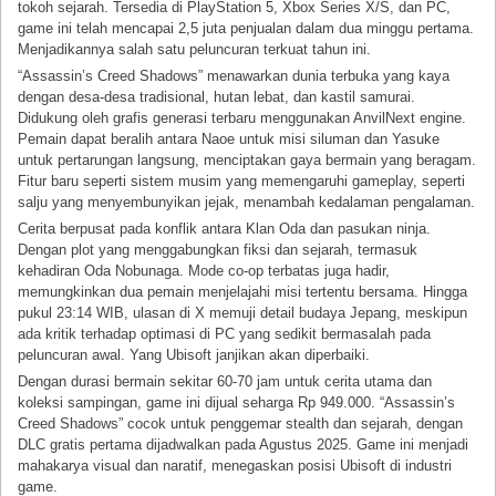
tokoh sejarah. Tersedia di PlayStation 5, Xbox Series X/S, dan PC,
game ini telah mencapai 2,5 juta penjualan dalam dua minggu pertama.
Menjadikannya salah satu peluncuran terkuat tahun ini.
“Assassin’s Creed Shadows” menawarkan dunia terbuka yang kaya
dengan desa-desa tradisional, hutan lebat, dan kastil samurai.
Didukung oleh grafis generasi terbaru menggunakan AnvilNext engine.
Pemain dapat beralih antara Naoe untuk misi siluman dan Yasuke
untuk pertarungan langsung, menciptakan gaya bermain yang beragam.
Fitur baru seperti sistem musim yang memengaruhi gameplay, seperti
salju yang menyembunyikan jejak, menambah kedalaman pengalaman.
Cerita berpusat pada konflik antara Klan Oda dan pasukan ninja.
Dengan plot yang menggabungkan fiksi dan sejarah, termasuk
kehadiran Oda Nobunaga. Mode co-op terbatas juga hadir,
memungkinkan dua pemain menjelajahi misi tertentu bersama. Hingga
pukul 23:14 WIB, ulasan di X memuji detail budaya Jepang, meskipun
ada kritik terhadap optimasi di PC yang sedikit bermasalah pada
peluncuran awal. Yang Ubisoft janjikan akan diperbaiki.
Dengan durasi bermain sekitar 60-70 jam untuk cerita utama dan
koleksi sampingan, game ini dijual seharga Rp 949.000. “Assassin’s
Creed Shadows” cocok untuk penggemar stealth dan sejarah, dengan
DLC gratis pertama dijadwalkan pada Agustus 2025. Game ini menjadi
mahakarya visual dan naratif, menegaskan posisi Ubisoft di industri
game.