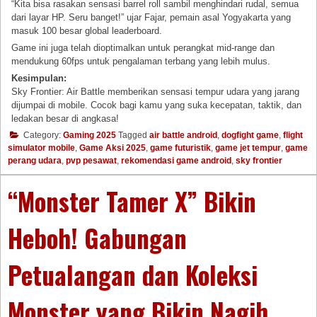
“Kita bisa rasakan sensasi barrel roll sambil menghindari rudal, semua
dari layar HP. Seru banget!” ujar Fajar, pemain asal Yogyakarta yang
masuk 100 besar global leaderboard.
Game ini juga telah dioptimalkan untuk perangkat mid-range dan
mendukung 60fps untuk pengalaman terbang yang lebih mulus.
Kesimpulan:
Sky Frontier: Air Battle memberikan sensasi tempur udara yang jarang
dijumpai di mobile. Cocok bagi kamu yang suka kecepatan, taktik, dan
ledakan besar di angkasa!
Category:
Gaming 2025
Tagged
air battle android
,
dogfight game
,
flight
simulator mobile
,
Game Aksi 2025
,
game futuristik
,
game jet tempur
,
game
perang udara
,
pvp pesawat
,
rekomendasi game android
,
sky frontier
“Monster Tamer X” Bikin
Heboh! Gabungan
Petualangan dan Koleksi
Monster yang Bikin Nagih