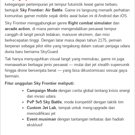
ketegangan pertempuran jet tempur futuristik lewat game terbaru
bertajuk
Sky Frontier: Air Battle
. Game ini langsung menarik perhatian
komunitas gamer mobile sejak dirilis awal bulan ini di Android dan iOS.
Sky Frontier menggabungkan genre
flight combat simulator
dan
arcade action
, di mana pemain mengendalikan pesawat tempur
canggih di langit penuh ledakan, manuver ekstrem, dan misi
berkecepatan tinggi. Dengan latar masa depan tahun 2175, pemain
berperan sebagai pilot elite yang tergabung dalam satuan penjaga udara
dunia baru bernama SkyGuard.
Tak hanya menyuguhkan visual langit yang memukau, game ini juga
menawarkan berbagai jenis pesawat — mulai dari jet stealth supersonik
hingga drone bersenjata berat — yang bisa dikustomisasi sesuai gaya
bermain.
Fitur unggulan Sky Frontier meliputi:
Campaign Mode
dengan cerita global tentang krisis energi
dan invasi udara
PvP 5v5 Sky Battle
, mode kompetitif dengan taktik tim
Custom Jet Lab
, tempat untuk meng-upgrade dan
memodifikasi jet
Event musiman
dengan tantangan terbatas dan hadiah
eksklusif