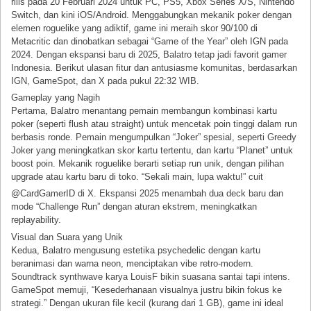
rilis pada 20 Februari 2024 untuk PC, PS5, Xbox Series X/S, Nintendo
Switch, dan kini iOS/Android. Menggabungkan mekanik poker dengan
elemen roguelike yang adiktif, game ini meraih skor 90/100 di
Metacritic dan dinobatkan sebagai “Game of the Year” oleh IGN pada
2024. Dengan ekspansi baru di 2025, Balatro tetap jadi favorit gamer
Indonesia. Berikut ulasan fitur dan antusiasme komunitas, berdasarkan
IGN, GameSpot, dan X pada pukul 22:32 WIB.
Gameplay yang Nagih
Pertama, Balatro menantang pemain membangun kombinasi kartu
poker (seperti flush atau straight) untuk mencetak poin tinggi dalam run
berbasis ronde. Pemain mengumpulkan “Joker” spesial, seperti Greedy
Joker yang meningkatkan skor kartu tertentu, dan kartu “Planet” untuk
boost poin. Mekanik roguelike berarti setiap run unik, dengan pilihan
upgrade atau kartu baru di toko. “Sekali main, lupa waktu!” cuit
@CardGamerID di X. Ekspansi 2025 menambah dua deck baru dan
mode “Challenge Run” dengan aturan ekstrem, meningkatkan
replayability.
Visual dan Suara yang Unik
Kedua, Balatro mengusung estetika psychedelic dengan kartu
beranimasi dan warna neon, menciptakan vibe retro-modern.
Soundtrack synthwave karya LouisF bikin suasana santai tapi intens.
GameSpot memuji, “Kesederhanaan visualnya justru bikin fokus ke
strategi.” Dengan ukuran file kecil (kurang dari 1 GB), game ini ideal