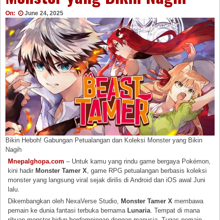
On:
June 24, 2025
Bikin Heboh! Gabungan Petualangan dan Koleksi Monster yang Bikin
Nagih
Mnepalghopa.com
– Untuk kamu yang rindu game bergaya Pokémon,
kini hadir
Monster Tamer X
, game RPG petualangan berbasis koleksi
monster yang langsung viral sejak dirilis di Android dan iOS awal Juni
lalu.
Dikembangkan oleh NexaVerse Studio,
Monster Tamer X
membawa
pemain ke dunia fantasi terbuka bernama
Lunaria
. Tempat di mana
ribuan monster hidup berdampingan dengan manusia. Tugas pemain