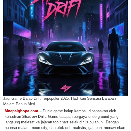
Jadi Game Balap Drift Terpopuler 2025, Hadirkan Sensasi Balapan
Malam Penuh Aksi
Mnepalghopa.com
– Dunia game balap kembali dipanaskan oleh
kehadiran
Shadow Drift
. Game balapan bergaya underground yang
langsung melesat ke jajaran top chart sejak dirilis bulan ini. Dengan
nuansa malam, neon city, dan efek drift realistis, game ini menawarkan