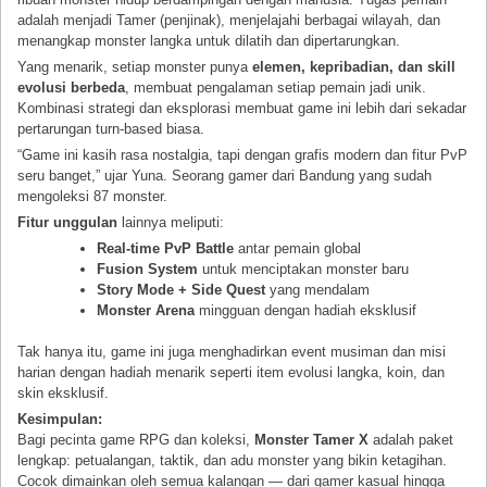
adalah menjadi Tamer (penjinak), menjelajahi berbagai wilayah, dan
menangkap monster langka untuk dilatih dan dipertarungkan.
Yang menarik, setiap monster punya
elemen, kepribadian, dan skill
evolusi berbeda
, membuat pengalaman setiap pemain jadi unik.
Kombinasi strategi dan eksplorasi membuat game ini lebih dari sekadar
pertarungan turn-based biasa.
“Game ini kasih rasa nostalgia, tapi dengan grafis modern dan fitur PvP
seru banget,” ujar Yuna. Seorang gamer dari Bandung yang sudah
mengoleksi 87 monster.
Fitur unggulan
lainnya meliputi:
Real-time PvP Battle
antar pemain global
Fusion System
untuk menciptakan monster baru
Story Mode + Side Quest
yang mendalam
Monster Arena
mingguan dengan hadiah eksklusif
Tak hanya itu, game ini juga menghadirkan event musiman dan misi
harian dengan hadiah menarik seperti item evolusi langka, koin, dan
skin eksklusif.
Kesimpulan:
Bagi pecinta game RPG dan koleksi,
Monster Tamer X
adalah paket
lengkap: petualangan, taktik, dan adu monster yang bikin ketagihan.
Cocok dimainkan oleh semua kalangan — dari gamer kasual hingga