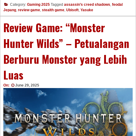
Category:
Gaming 2025
Tagged
assassin’s creed shadows
,
feodal
Jepang
,
review game
,
stealth game
,
Ubisoft
,
Yasuke
Review Game: “Monster
Hunter Wilds” – Petualangan
Berburu Monster yang Lebih
Luas
On:
June 29, 2025