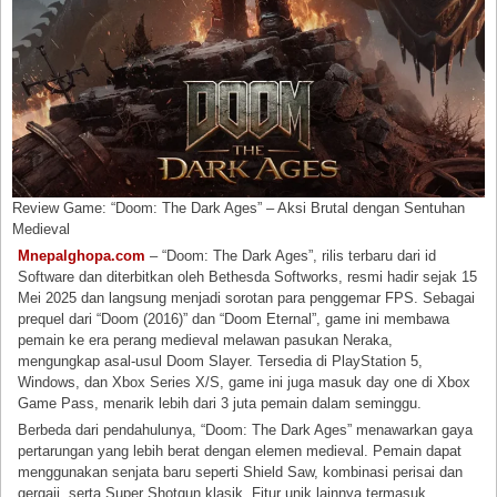
Review Game: “Doom: The Dark Ages” – Aksi Brutal dengan Sentuhan
Medieval
Mnepalghopa.com
– “Doom: The Dark Ages”, rilis terbaru dari id
Software dan diterbitkan oleh Bethesda Softworks, resmi hadir sejak 15
Mei 2025 dan langsung menjadi sorotan para penggemar FPS. Sebagai
prequel dari “Doom (2016)” dan “Doom Eternal”, game ini membawa
pemain ke era perang medieval melawan pasukan Neraka,
mengungkap asal-usul Doom Slayer. Tersedia di PlayStation 5,
Windows, dan Xbox Series X/S, game ini juga masuk day one di Xbox
Game Pass, menarik lebih dari 3 juta pemain dalam seminggu.
Berbeda dari pendahulunya, “Doom: The Dark Ages” menawarkan gaya
pertarungan yang lebih berat dengan elemen medieval. Pemain dapat
menggunakan senjata baru seperti Shield Saw, kombinasi perisai dan
gergaji, serta Super Shotgun klasik. Fitur unik lainnya termasuk