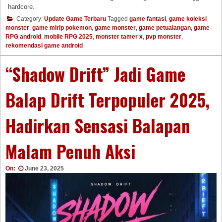
hardcore.
Category:
Update Game Terbaru
Tagged
game fantasi
,
game koleksi
monster
,
game mirip pokemon
,
game monster
,
game petualangan
,
game
RPG android
,
mobile RPG 2025
,
monster tamer x
,
pvp monster
,
rekomendasi game android
“Shadow Drift” Jadi Game
Balap Drift Terpopuler 2025,
Hadirkan Sensasi Balapan
Malam Penuh Aksi
On:
June 23, 2025