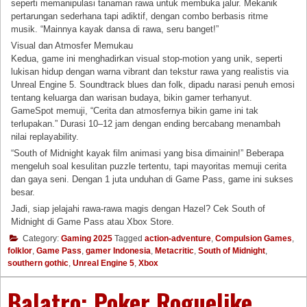
seperti memanipulasi tanaman rawa untuk membuka jalur. Mekanik
pertarungan sederhana tapi adiktif, dengan combo berbasis ritme
musik. “Mainnya kayak dansa di rawa, seru banget!”
Visual dan Atmosfer Memukau
Kedua, game ini menghadirkan visual stop-motion yang unik, seperti
lukisan hidup dengan warna vibrant dan tekstur rawa yang realistis via
Unreal Engine 5. Soundtrack blues dan folk, dipadu narasi penuh emosi
tentang keluarga dan warisan budaya, bikin gamer terhanyut.
GameSpot memuji, “Cerita dan atmosfernya bikin game ini tak
terlupakan.” Durasi 10–12 jam dengan ending bercabang menambah
nilai replayability.
“South of Midnight kayak film animasi yang bisa dimainin!” Beberapa
mengeluh soal kesulitan puzzle tertentu, tapi mayoritas memuji cerita
dan gaya seni. Dengan 1 juta unduhan di Game Pass, game ini sukses
besar.
Jadi, siap jelajahi rawa-rawa magis dengan Hazel? Cek South of
Midnight di Game Pass atau Xbox Store.
Category:
Gaming 2025
Tagged
action-adventure
,
Compulsion Games
,
folklor
,
Game Pass
,
gamer Indonesia
,
Metacritic
,
South of Midnight
,
southern gothic
,
Unreal Engine 5
,
Xbox
Balatro: Poker Roguelike