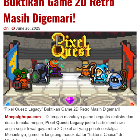
Buktikan Game 2D Retro
Masih Digemari!
On:
June 26, 2025
“Pixel Quest: Legacy” Buktikan Game 2D Retro Masih Digemari!
Mnepalghopa.com
– Di tengah maraknya game bergrafis realistis dan
dunia terbuka megah,
Pixel Quest: Legacy
justru hadir membawa
angin segar lewat gaya retro 2D pixel art yang penuh nostalgia.
Menariknya, game ini langsung masuk daftar “Editor’s Choice” di