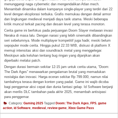
menunggangi naga cybernetic dan mengendalikan Atlan mech.
Menambah dinamika dalam kampanye single-player yang terdiri dari 22
level dengan eksplorasi terbuka. Grafis memukau dengan detail armor
dan lingkungan medieval menjadi daya tarik utama. Meski beberapa
kritik muncul terkait pacing dan desain level yang terasa monoton.
Cerita game ini berfokus pada perjuangan Doom Slayer melawan invasi
Neraka di masa lalu. Dengan narasi yang lebih sinematik dibandingkan
seri sebelumnya. Mode multiplayer kompetitif juga hadir, meski belum
sepopuler mode cerita. Hingga pukul 22:33 WIB, diskusi di platform X
memuji intensitas aksi dan soundtrack metal yang menggelegar.
Meskipun ada keluhan tentang bug ringan yang dijanjikan akan
diperbaiki melalui patch.
Dengan durasi bermain sekitar 12-15 jam untuk cerita utama, “Doom:
The Dark Ages” menawarkan pengalaman brutal yang memadukan
nostalgia dan inovasi. Harga eceran sekitar Rp 799.000, namun nilai
tambahnya terasa dengan konten yang padat. Game ini wajib dicoba
bagi penggemar aksi cepat dan dunia fantasi gelap. Id Software berjanji
akan merilis DLC tambahan pada akhir 2025, menambah antisipasi
para penggemar.
Category:
Gaming 2025
Tagged
Doom: The Dark Ages
,
FPS
,
game
action
,
id Software
,
medieval
,
review game
,
Xbox Game Pass