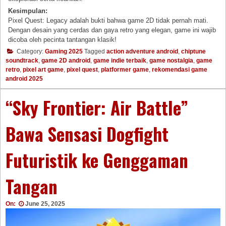
Kesimpulan:
Pixel Quest: Legacy adalah bukti bahwa game 2D tidak pernah mati.
Dengan desain yang cerdas dan gaya retro yang elegan, game ini wajib
dicoba oleh pecinta tantangan klasik!
Category:
Gaming 2025
Tagged
action adventure android
,
chiptune
soundtrack
,
game 2D android
,
game indie terbaik
,
game nostalgia
,
game
retro
,
pixel art game
,
pixel quest
,
platformer game
,
rekomendasi game
android 2025
“Sky Frontier: Air Battle”
Bawa Sensasi Dogfight
Futuristik ke Genggaman
Tangan
On:
June 25, 2025