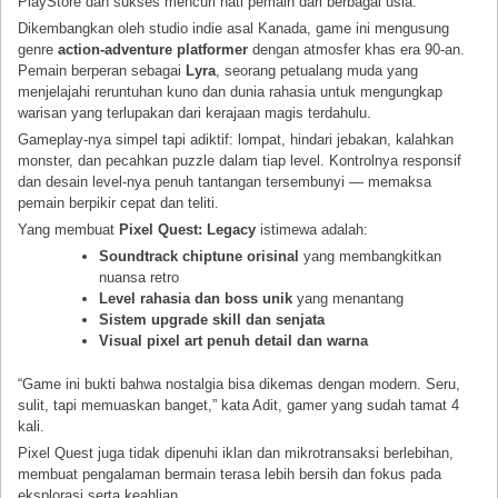
PlayStore dan sukses mencuri hati pemain dari berbagai usia.
Dikembangkan oleh studio indie asal Kanada, game ini mengusung
genre
action-adventure platformer
dengan atmosfer khas era 90-an.
Pemain berperan sebagai
Lyra
, seorang petualang muda yang
menjelajahi reruntuhan kuno dan dunia rahasia untuk mengungkap
warisan yang terlupakan dari kerajaan magis terdahulu.
Gameplay-nya simpel tapi adiktif: lompat, hindari jebakan, kalahkan
monster, dan pecahkan puzzle dalam tiap level. Kontrolnya responsif
dan desain level-nya penuh tantangan tersembunyi — memaksa
pemain berpikir cepat dan teliti.
Yang membuat
Pixel Quest: Legacy
istimewa adalah:
Soundtrack chiptune orisinal
yang membangkitkan
nuansa retro
Level rahasia dan boss unik
yang menantang
Sistem upgrade skill dan senjata
Visual pixel art penuh detail dan warna
“Game ini bukti bahwa nostalgia bisa dikemas dengan modern. Seru,
sulit, tapi memuaskan banget,” kata Adit, gamer yang sudah tamat 4
kali.
Pixel Quest juga tidak dipenuhi iklan dan mikrotransaksi berlebihan,
membuat pengalaman bermain terasa lebih bersih dan fokus pada
eksplorasi serta keahlian.