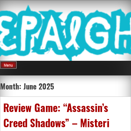
Skip
Mnepalghopa
to
content
Review Game
Terkini Paling
Menu
Seluruh Di
Month:
June 2025
Indonesia
Review Game: “Assassin’s
Creed Shadows” – Misteri