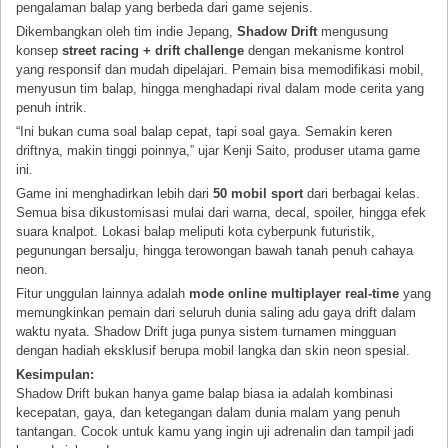
pengalaman balap yang berbeda dari game sejenis.
Dikembangkan oleh tim indie Jepang,
Shadow Drift
mengusung
konsep
street racing + drift challenge
dengan mekanisme kontrol
yang responsif dan mudah dipelajari. Pemain bisa memodifikasi mobil,
menyusun tim balap, hingga menghadapi rival dalam mode cerita yang
penuh intrik.
“Ini bukan cuma soal balap cepat, tapi soal gaya. Semakin keren
driftnya, makin tinggi poinnya,” ujar Kenji Saito, produser utama game
ini.
Game ini menghadirkan lebih dari
50 mobil sport
dari berbagai kelas.
Semua bisa dikustomisasi mulai dari warna, decal, spoiler, hingga efek
suara knalpot. Lokasi balap meliputi kota cyberpunk futuristik,
pegunungan bersalju, hingga terowongan bawah tanah penuh cahaya
neon.
Fitur unggulan lainnya adalah
mode online multiplayer real-time
yang
memungkinkan pemain dari seluruh dunia saling adu gaya drift dalam
waktu nyata. Shadow Drift juga punya sistem turnamen mingguan
dengan hadiah eksklusif berupa mobil langka dan skin neon spesial.
Kesimpulan:
Shadow Drift bukan hanya game balap biasa ia adalah kombinasi
kecepatan, gaya, dan ketegangan dalam dunia malam yang penuh
tantangan. Cocok untuk kamu yang ingin uji adrenalin dan tampil jadi