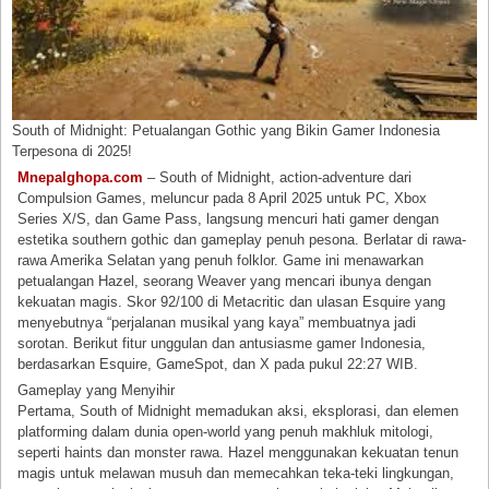
South of Midnight: Petualangan Gothic yang Bikin Gamer Indonesia
Terpesona di 2025!
Mnepalghopa.com
– South of Midnight, action-adventure dari
Compulsion Games, meluncur pada 8 April 2025 untuk PC, Xbox
Series X/S, dan Game Pass, langsung mencuri hati gamer dengan
estetika southern gothic dan gameplay penuh pesona. Berlatar di rawa-
rawa Amerika Selatan yang penuh folklor. Game ini menawarkan
petualangan Hazel, seorang Weaver yang mencari ibunya dengan
kekuatan magis. Skor 92/100 di Metacritic dan ulasan Esquire yang
menyebutnya “perjalanan musikal yang kaya” membuatnya jadi
sorotan. Berikut fitur unggulan dan antusiasme gamer Indonesia,
berdasarkan Esquire, GameSpot, dan X pada pukul 22:27 WIB.
Gameplay yang Menyihir
Pertama, South of Midnight memadukan aksi, eksplorasi, dan elemen
platforming dalam dunia open-world yang penuh makhluk mitologi,
seperti haints dan monster rawa. Hazel menggunakan kekuatan tenun
magis untuk melawan musuh dan memecahkan teka-teki lingkungan,