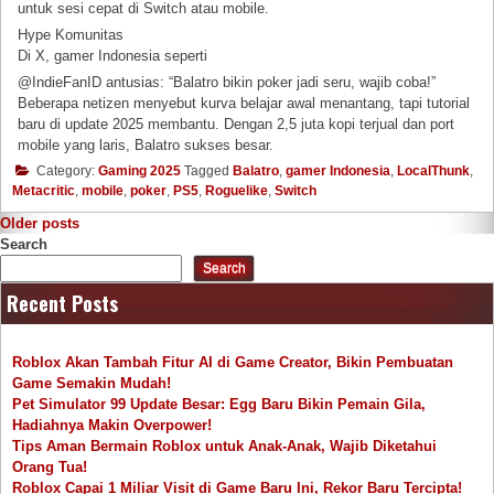
untuk sesi cepat di Switch atau mobile.
Hype Komunitas
Di X, gamer Indonesia seperti
@IndieFanID antusias: “Balatro bikin poker jadi seru, wajib coba!”
Beberapa netizen menyebut kurva belajar awal menantang, tapi tutorial
baru di update 2025 membantu. Dengan 2,5 juta kopi terjual dan port
mobile yang laris, Balatro sukses besar.
Category:
Gaming 2025
Tagged
Balatro
,
gamer Indonesia
,
LocalThunk
,
Metacritic
,
mobile
,
poker
,
PS5
,
Roguelike
,
Switch
Posts
Older posts
Search
navigation
Search
Recent Posts
Roblox Akan Tambah Fitur AI di Game Creator, Bikin Pembuatan
Game Semakin Mudah!
Pet Simulator 99 Update Besar: Egg Baru Bikin Pemain Gila,
Hadiahnya Makin Overpower!
Tips Aman Bermain Roblox untuk Anak-Anak, Wajib Diketahui
Orang Tua!
Roblox Capai 1 Miliar Visit di Game Baru Ini, Rekor Baru Tercipta!