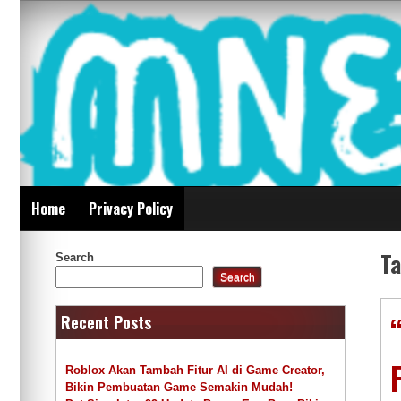
Skip
Mnepalghopa Review
to
content
Indonesia
Home
Privacy Policy
T
Search
Search
Recent Posts
Roblox Akan Tambah Fitur AI di Game Creator,
Bikin Pembuatan Game Semakin Mudah!