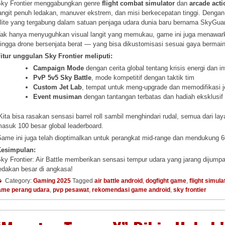
ky Frontier menggabungkan genre
flight combat simulator
dan
arcade acti
angit penuh ledakan, manuver ekstrem, dan misi berkecepatan tinggi. Dengan
lite yang tergabung dalam satuan penjaga udara dunia baru bernama SkyGua
ak hanya menyuguhkan visual langit yang memukau, game ini juga menawarkan
ingga drone bersenjata berat — yang bisa dikustomisasi sesuai gaya bermain
itur unggulan Sky Frontier meliputi:
Campaign Mode
dengan cerita global tentang krisis energi dan i
PvP 5v5 Sky Battle
, mode kompetitif dengan taktik tim
Custom Jet Lab
, tempat untuk meng-upgrade dan memodifikasi j
Event musiman
dengan tantangan terbatas dan hadiah eksklusif
Kita bisa rasakan sensasi barrel roll sambil menghindari rudal, semua dari la
asuk 100 besar global leaderboard.
ame ini juga telah dioptimalkan untuk perangkat mid-range dan mendukung 6
Kesimpulan:
ky Frontier: Air Battle memberikan sensasi tempur udara yang jarang dijump
edakan besar di angkasa!
Category:
Gaming 2025
Tagged
air battle android
,
dogfight game
,
flight simul
ame perang udara
,
pvp pesawat
,
rekomendasi game android
,
sky frontier