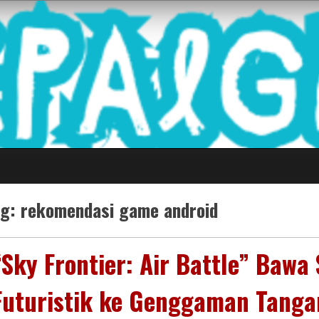
 Game Terkini Palin
ag:
rekomendasi game android
“Sky Frontier: Air Battle” Bawa
Futuristik ke Genggaman Tanga