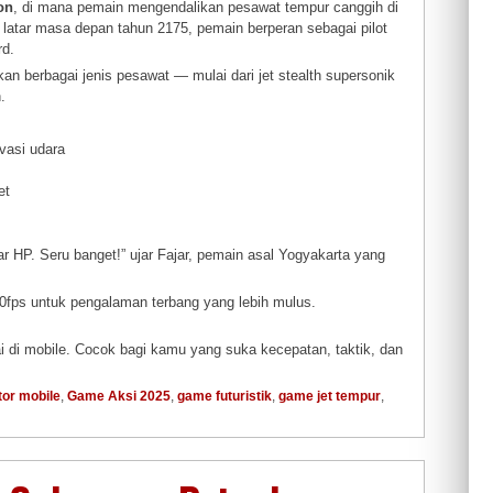
on
, di mana pemain mengendalikan pesawat tempur canggih di
 latar masa depan tahun 2175, pemain berperan sebagai pilot
rd.
 berbagai jenis pesawat — mulai dari jet stealth supersonik
.
nvasi udara
et
yar HP. Seru banget!” ujar Fajar, pemain asal Yogyakarta yang
0fps untuk pengalaman terbang yang lebih mulus.
ai di mobile. Cocok bagi kamu yang suka kecepatan, taktik, dan
ator mobile
,
Game Aksi 2025
,
game futuristik
,
game jet tempur
,