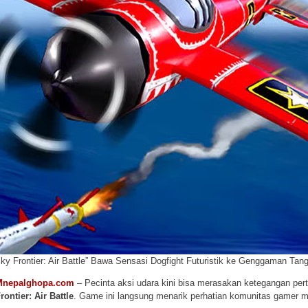
Sky Frontier: Air Battle” Bawa Sensasi Dogfight Futuristik ke Genggaman Tan
Mnepalghopa.com
– Pecinta aksi udara kini bisa merasakan ketegangan pert
rontier: Air Battle
. Game ini langsung menarik perhatian komunitas gamer mobi