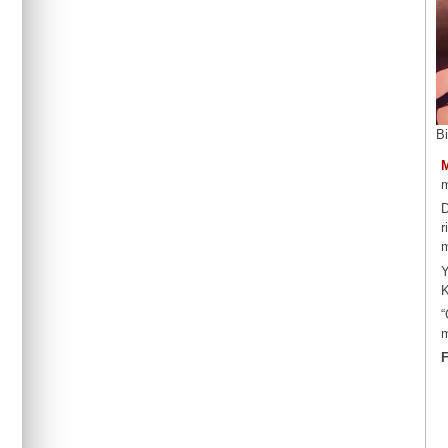
B
m
D
r
m
Y
K
“
m
F