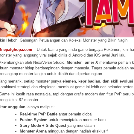
ikin Heboh! Gabungan Petualangan dan Koleksi Monster yang Bikin Nagih
Mnepalghopa.com
– Untuk kamu yang rindu game bergaya Pokémon, kini ha
onster yang langsung viral sejak dirilis di Android dan iOS awal Juni lalu.
ikembangkan oleh NexaVerse Studio,
Monster Tamer X
membawa pemain ke 
ibuan monster hidup berdampingan dengan manusia. Tugas pemain adalah menj
enangkap monster langka untuk dilatih dan dipertarungkan.
ang menarik, setiap monster punya
elemen, kepribadian, dan skill evolus
ombinasi strategi dan eksplorasi membuat game ini lebih dari sekadar pertar
Game ini kasih rasa nostalgia, tapi dengan grafis modern dan fitur PvP seru
engoleksi 87 monster.
itur unggulan
lainnya meliputi:
Real-time PvP Battle
antar pemain global
Fusion System
untuk menciptakan monster baru
Story Mode + Side Quest
yang mendalam
Monster Arena
mingguan dengan hadiah eksklusif