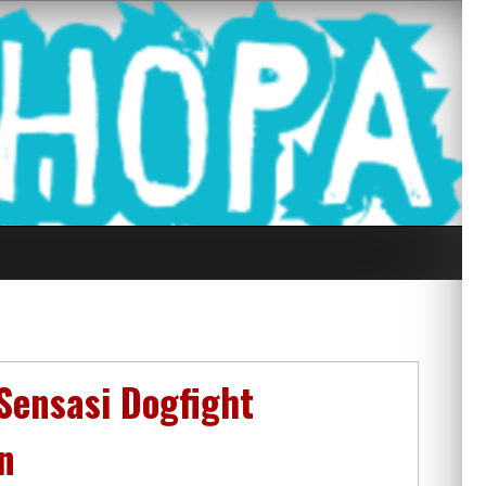
g Seluruh Di
 Sensasi Dogfight
n