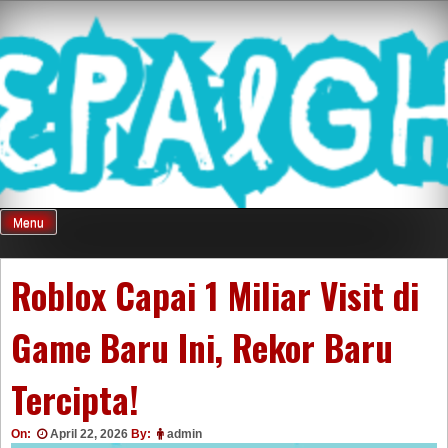
Skip
Mnepalghopa
to
content
Review Game
Terkini Paling
Menu
Seluruh Di
Roblox Capai 1 Miliar Visit di
Game Baru Ini, Rekor Baru
Indonesia
Tercipta!
On:
April 22, 2026
By:
admin