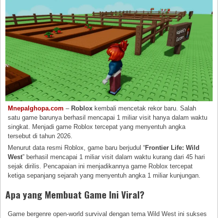
Mnepalghopa.com
–
Roblox
kembali mencetak rekor baru. Salah
satu game barunya berhasil mencapai 1 miliar visit hanya dalam waktu
singkat. Menjadi game Roblox tercepat yang menyentuh angka
tersebut di tahun 2026.
Menurut data resmi Roblox, game baru berjudul “
Frontier Life: Wild
West
” berhasil mencapai 1 miliar visit dalam waktu kurang dari 45 hari
sejak dirilis. Pencapaian ini menjadikannya game Roblox tercepat
ketiga sepanjang sejarah yang menyentuh angka 1 miliar kunjungan.
Apa yang Membuat Game Ini Viral?
Game bergenre open-world survival dengan tema Wild West ini sukses