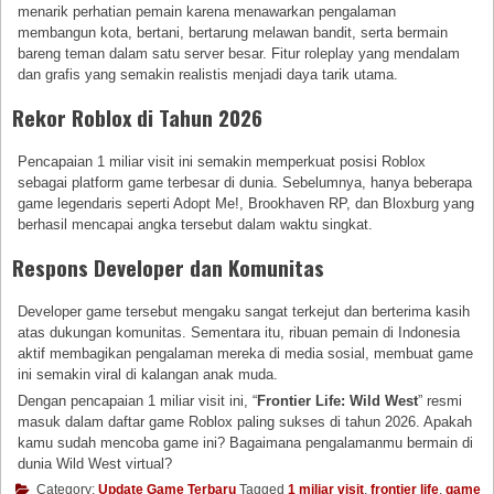
menarik perhatian pemain karena menawarkan pengalaman
membangun kota, bertani, bertarung melawan bandit, serta bermain
bareng teman dalam satu server besar. Fitur roleplay yang mendalam
dan grafis yang semakin realistis menjadi daya tarik utama.
Rekor Roblox di Tahun 2026
Pencapaian 1 miliar visit ini semakin memperkuat posisi Roblox
sebagai platform game terbesar di dunia. Sebelumnya, hanya beberapa
game legendaris seperti Adopt Me!, Brookhaven RP, dan Bloxburg yang
berhasil mencapai angka tersebut dalam waktu singkat.
Respons Developer dan Komunitas
Developer game tersebut mengaku sangat terkejut dan berterima kasih
atas dukungan komunitas. Sementara itu, ribuan pemain di Indonesia
aktif membagikan pengalaman mereka di media sosial, membuat game
ini semakin viral di kalangan anak muda.
Dengan pencapaian 1 miliar visit ini, “
Frontier Life: Wild West
” resmi
masuk dalam daftar game Roblox paling sukses di tahun 2026. Apakah
kamu sudah mencoba game ini? Bagaimana pengalamanmu bermain di
dunia Wild West virtual?
Category:
Update Game Terbaru
Tagged
1 miliar visit
,
frontier life
,
game