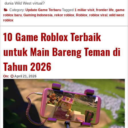
dunia Wild West virtual?
Category:
Update Game Terbaru
Tagged
1 miliar visit
,
frontier life
,
game
roblox baru
,
Gaming Indonesia
,
rekor roblox
,
Roblox
,
roblox viral
,
wild west
roblox
10 Game Roblox Terbaik
untuk Main Bareng Teman di
Tahun 2026
On:
April 21, 2026