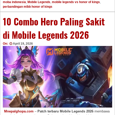
moba indonesia
,
Mobile Legends
,
mobile legends vs honor of kings
,
perbandingan mlbb honor of kings
10 Combo Hero Paling Sakit
di Mobile Legends 2026
On:
April 19, 2026
Mnepalghopa.com
–
Patch terbaru Mobile Legends 2026
membawa