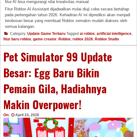
fitur AI bisa mengurangi nilai kreativitas manual.
Fitur Roblox AI Assistant dijadwalkan mulai diuji coba secara bertahap
pada pertengahan tahun 2026. Kehadiran AI ini diprediksi akan menjadi
terobosan besar yang membuat Roblox semakin mudah diakses oleh
semua kalangan.
Category:
Update Game Terbaru
Tagged
ai roblox
,
artificial intelligence
,
fitur baru roblox
,
game creator
,
Roblox
,
roblox 2026
,
Roblox Studio
Pet Simulator 99 Update
Besar: Egg Baru Bikin
Pemain Gila, Hadiahnya
Makin Overpower!
On:
April 24, 2026