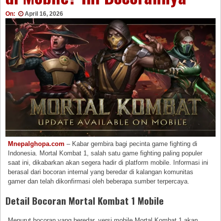
On:
April 16, 2026
Mnepalghopa.com
– Kabar gembira bagi pecinta game fighting di
Indonesia. Mortal Kombat 1, salah satu game fighting paling populer
saat ini, dikabarkan akan segera hadir di platform mobile. Informasi ini
berasal dari bocoran internal yang beredar di kalangan komunitas
gamer dan telah dikonfirmasi oleh beberapa sumber terpercaya.
Detail Bocoran Mortal Kombat 1 Mobile
Menurut bocoran yang beredar, versi mobile Mortal Kombat 1 akan