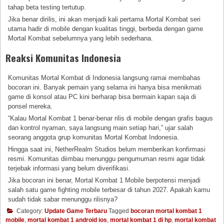
tahap beta testing tertutup.
Jika benar dirilis, ini akan menjadi kali pertama Mortal Kombat seri
utama hadir di mobile dengan kualitas tinggi, berbeda dengan game
Mortal Kombat sebelumnya yang lebih sederhana.
Reaksi Komunitas Indonesia
Komunitas Mortal Kombat di Indonesia langsung ramai membahas
bocoran ini. Banyak pemain yang selama ini hanya bisa menikmati
game di konsol atau PC kini berharap bisa bermain kapan saja di
ponsel mereka.
“Kalau Mortal Kombat 1 benar-benar rilis di mobile dengan grafis bagus
dan kontrol nyaman, saya langsung main setiap hari,” ujar salah
seorang anggota grup komunitas Mortal Kombat Indonesia.
Hingga saat ini, NetherRealm Studios belum memberikan konfirmasi
resmi. Komunitas diimbau menunggu pengumuman resmi agar tidak
terjebak informasi yang belum diverifikasi.
Jika bocoran ini benar, Mortal Kombat 1 Mobile berpotensi menjadi
salah satu game fighting mobile terbesar di tahun 2027. Apakah kamu
sudah tidak sabar menunggu rilisnya?
Category:
Update Game Terbaru
Tagged
bocoran mortal kombat 1
mobile
,
mortal kombat 1 android ios
,
mortal kombat 1 di hp
,
mortal kombat