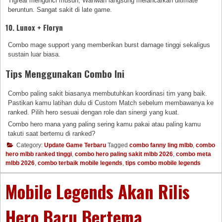
Tigreal mengunci musuh, Wanwan langsung melancarkan ultimate
beruntun. Sangat sakit di late game.
10. Lunox + Floryn
Combo mage support yang memberikan burst damage tinggi sekaligus
sustain luar biasa.
Tips Menggunakan Combo Ini
Combo paling sakit biasanya membutuhkan koordinasi tim yang baik.
Pastikan kamu latihan dulu di Custom Match sebelum membawanya ke
ranked. Pilih hero sesuai dengan role dan sinergi yang kuat.
Combo hero mana yang paling sering kamu pakai atau paling kamu
takuti saat bertemu di ranked?
Category:
Update Game Terbaru
Tagged
combo fanny ling mlbb
,
combo
hero mlbb ranked tinggi
,
combo hero paling sakit mlbb 2026
,
combo meta
mlbb 2026
,
combo terbaik mobile legends
,
tips combo mobile legends
Mobile Legends Akan Rilis
Hero Baru Bertema