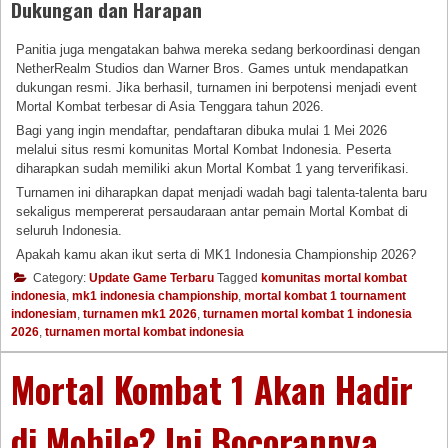
Dukungan dan Harapan
Panitia juga mengatakan bahwa mereka sedang berkoordinasi dengan
NetherRealm Studios dan Warner Bros. Games untuk mendapatkan
dukungan resmi. Jika berhasil, turnamen ini berpotensi menjadi event
Mortal Kombat terbesar di Asia Tenggara tahun 2026.
Bagi yang ingin mendaftar, pendaftaran dibuka mulai 1 Mei 2026
melalui situs resmi komunitas Mortal Kombat Indonesia. Peserta
diharapkan sudah memiliki akun Mortal Kombat 1 yang terverifikasi.
Turnamen ini diharapkan dapat menjadi wadah bagi talenta-talenta baru
sekaligus mempererat persaudaraan antar pemain Mortal Kombat di
seluruh Indonesia.
Apakah kamu akan ikut serta di MK1 Indonesia Championship 2026?
Category:
Update Game Terbaru
Tagged
komunitas mortal kombat
indonesia
,
mk1 indonesia championship
,
mortal kombat 1 tournament
indonesiam
,
turnamen mk1 2026
,
turnamen mortal kombat 1 indonesia
2026
,
turnamen mortal kombat indonesia
Mortal Kombat 1 Akan Hadir
di Mobile? Ini Bocorannya