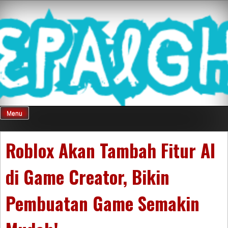
Skip
Mnepalghopa
to
content
Review Game
Terkini Paling
Menu
Seluruh Di
Roblox Akan Tambah Fitur AI
di Game Creator, Bikin
Indonesia
Pembuatan Game Semakin