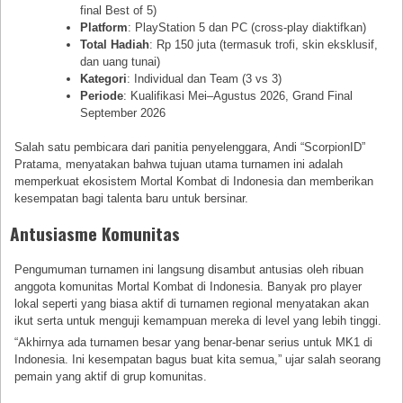
final Best of 5)
Platform
: PlayStation 5 dan PC (cross-play diaktifkan)
Total Hadiah
: Rp 150 juta (termasuk trofi, skin eksklusif,
dan uang tunai)
Kategori
: Individual dan Team (3 vs 3)
Periode
: Kualifikasi Mei–Agustus 2026, Grand Final
September 2026
Salah satu pembicara dari panitia penyelenggara, Andi “ScorpionID”
Pratama, menyatakan bahwa tujuan utama turnamen ini adalah
memperkuat ekosistem Mortal Kombat di Indonesia dan memberikan
kesempatan bagi talenta baru untuk bersinar.
Antusiasme Komunitas
Pengumuman turnamen ini langsung disambut antusias oleh ribuan
anggota komunitas Mortal Kombat di Indonesia. Banyak pro player
lokal seperti yang biasa aktif di turnamen regional menyatakan akan
ikut serta untuk menguji kemampuan mereka di level yang lebih tinggi.
“Akhirnya ada turnamen besar yang benar-benar serius untuk MK1 di
Indonesia. Ini kesempatan bagus buat kita semua,” ujar salah seorang
pemain yang aktif di grup komunitas.