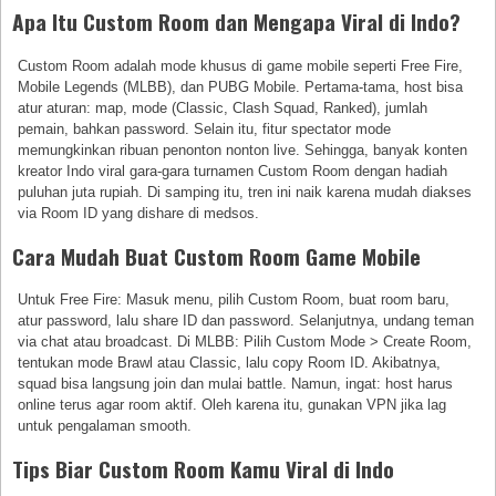
Apa Itu Custom Room dan Mengapa Viral di Indo?
Custom Room adalah mode khusus di game mobile seperti Free Fire,
Mobile Legends (MLBB), dan PUBG Mobile. Pertama-tama, host bisa
atur aturan: map, mode (Classic, Clash Squad, Ranked), jumlah
pemain, bahkan password. Selain itu, fitur spectator mode
memungkinkan ribuan penonton nonton live. Sehingga, banyak konten
kreator Indo viral gara-gara turnamen Custom Room dengan hadiah
puluhan juta rupiah. Di samping itu, tren ini naik karena mudah diakses
via Room ID yang dishare di medsos.
Cara Mudah Buat Custom Room Game Mobile
Untuk Free Fire: Masuk menu, pilih Custom Room, buat room baru,
atur password, lalu share ID dan password. Selanjutnya, undang teman
via chat atau broadcast. Di MLBB: Pilih Custom Mode > Create Room,
tentukan mode Brawl atau Classic, lalu copy Room ID. Akibatnya,
squad bisa langsung join dan mulai battle. Namun, ingat: host harus
online terus agar room aktif. Oleh karena itu, gunakan VPN jika lag
untuk pengalaman smooth.
Tips Biar Custom Room Kamu Viral di Indo