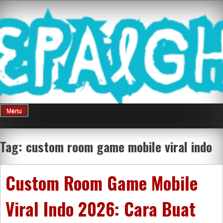
Skip
Mnepalghopa
to
content
Review Game
Terkini Paling
Menu
Seluruh Di
Tag:
custom room game mobile viral indo
Indonesia
Custom Room Game Mobile
Viral Indo 2026: Cara Buat