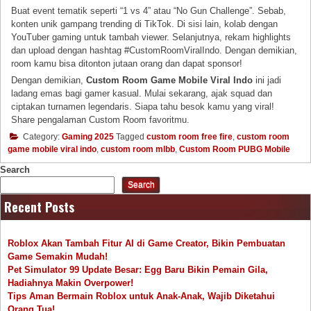
Buat event tematik seperti “1 vs 4” atau “No Gun Challenge”. Sebab,
konten unik gampang trending di TikTok. Di sisi lain, kolab dengan
YouTuber gaming untuk tambah viewer. Selanjutnya, rekam highlights
dan upload dengan hashtag #CustomRoomViralIndo. Dengan demikian,
room kamu bisa ditonton jutaan orang dan dapat sponsor!
Dengan demikian,
Custom Room Game Mobile Viral Indo
ini jadi
ladang emas bagi gamer kasual. Mulai sekarang, ajak squad dan
ciptakan turnamen legendaris. Siapa tahu besok kamu yang viral!
Share pengalaman Custom Room favoritmu.
Category:
Gaming 2025
Tagged
custom room free fire
,
custom room
game mobile viral indo
,
custom room mlbb
,
Custom Room PUBG Mobile
Search
Search
Recent Posts
Roblox Akan Tambah Fitur AI di Game Creator, Bikin Pembuatan
Game Semakin Mudah!
Pet Simulator 99 Update Besar: Egg Baru Bikin Pemain Gila,
Hadiahnya Makin Overpower!
Tips Aman Bermain Roblox untuk Anak-Anak, Wajib Diketahui
Orang Tua!