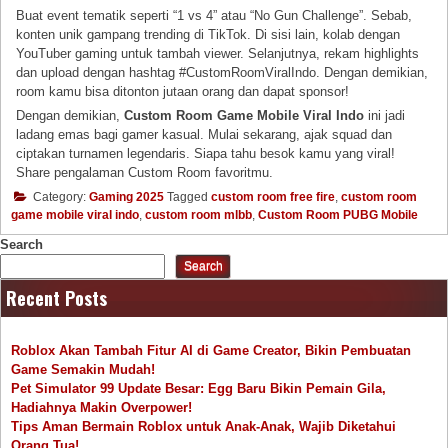
Buat event tematik seperti “1 vs 4” atau “No Gun Challenge”. Sebab,
konten unik gampang trending di TikTok. Di sisi lain, kolab dengan
YouTuber gaming untuk tambah viewer. Selanjutnya, rekam highlights
dan upload dengan hashtag #CustomRoomViralIndo. Dengan demikian,
room kamu bisa ditonton jutaan orang dan dapat sponsor!
Dengan demikian,
Custom Room Game Mobile Viral Indo
ini jadi
ladang emas bagi gamer kasual. Mulai sekarang, ajak squad dan
ciptakan turnamen legendaris. Siapa tahu besok kamu yang viral!
Share pengalaman Custom Room favoritmu.
Category:
Gaming 2025
Tagged
custom room free fire
,
custom room
game mobile viral indo
,
custom room mlbb
,
Custom Room PUBG Mobile
Search
Search
Recent Posts
Roblox Akan Tambah Fitur AI di Game Creator, Bikin Pembuatan
Game Semakin Mudah!
Pet Simulator 99 Update Besar: Egg Baru Bikin Pemain Gila,
Hadiahnya Makin Overpower!
Tips Aman Bermain Roblox untuk Anak-Anak, Wajib Diketahui
Orang Tua!