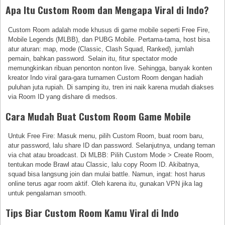
Apa Itu Custom Room dan Mengapa Viral di Indo?
Custom Room adalah mode khusus di game mobile seperti Free Fire,
Mobile Legends (MLBB), dan PUBG Mobile. Pertama-tama, host bisa
atur aturan: map, mode (Classic, Clash Squad, Ranked), jumlah
pemain, bahkan password. Selain itu, fitur spectator mode
memungkinkan ribuan penonton nonton live. Sehingga, banyak konten
kreator Indo viral gara-gara turnamen Custom Room dengan hadiah
puluhan juta rupiah. Di samping itu, tren ini naik karena mudah diakses
via Room ID yang dishare di medsos.
Cara Mudah Buat Custom Room Game Mobile
Untuk Free Fire: Masuk menu, pilih Custom Room, buat room baru,
atur password, lalu share ID dan password. Selanjutnya, undang teman
via chat atau broadcast. Di MLBB: Pilih Custom Mode > Create Room,
tentukan mode Brawl atau Classic, lalu copy Room ID. Akibatnya,
squad bisa langsung join dan mulai battle. Namun, ingat: host harus
online terus agar room aktif. Oleh karena itu, gunakan VPN jika lag
untuk pengalaman smooth.
Tips Biar Custom Room Kamu Viral di Indo