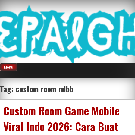
Skip
Mnepalghopa
to
content
Review Game
Terkini Paling
Menu
Seluruh Di
Tag:
custom room mlbb
Indonesia
Custom Room Game Mobile
Viral Indo 2026: Cara Buat