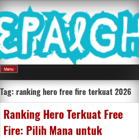
Skip
Mnepalghopa
to
content
Review Game
Terkini Paling
Menu
Seluruh Di
Tag:
ranking hero free fire terkuat 2026
Indonesia
Ranking Hero Terkuat Free
Fire: Pilih Mana untuk