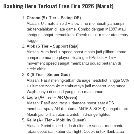
Ranking Hero Terkuat Free Fire 2026 (Maret)
Chrono (S+ Tier – Paling OP)
Alasan: Ultimate shield + slow time membuatnya hampir
tak terkalahkan di late game. Combo dengan M1887 atau
shotgun sangat mematikan. Cocok untuk rusher atau entry
fragger.
Alok (S Tier – Support Raja)
Alasan: Aura heal + speed boost masih jadi pilihan utama
hampir semua pro player. Healing 5 HP/detik + 15%
movement speed sangat membantu squad bertahan di
circle akhir.
K (S Tier – Sniper God)
Alasan: Pasif meningkatkan damage headshot hingga 50%
+ ultimate zoom 4x membuatnya jadi monster long range.
Wajib punya di squad yang suka main aman.
Laura (A+ Tier – AR Queen)
Alasan: Pasif accuracy + damage boost saat ADS
membuat spray AR (terutama M416 & SCAR) sangat stabil.
Masih jadi pilihan utama untuk mid-range fighter.
Kelly (A+ Tier – Mobility Queen)
Alasan: Sprint speed + dash ultimate sangat membantu
rotasi cepat dan kabur dari fight. Cocok untuk flank atau