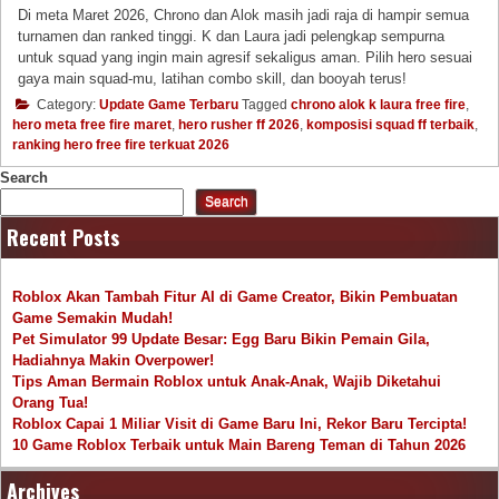
Di meta Maret 2026, Chrono dan Alok masih jadi raja di hampir semua
turnamen dan ranked tinggi. K dan Laura jadi pelengkap sempurna
untuk squad yang ingin main agresif sekaligus aman. Pilih hero sesuai
gaya main squad-mu, latihan combo skill, dan booyah terus!
Category:
Update Game Terbaru
Tagged
chrono alok k laura free fire
,
hero meta free fire maret
,
hero rusher ff 2026
,
komposisi squad ff terbaik
,
ranking hero free fire terkuat 2026
Search
Search
Recent Posts
Roblox Akan Tambah Fitur AI di Game Creator, Bikin Pembuatan
Game Semakin Mudah!
Pet Simulator 99 Update Besar: Egg Baru Bikin Pemain Gila,
Hadiahnya Makin Overpower!
Tips Aman Bermain Roblox untuk Anak-Anak, Wajib Diketahui
Orang Tua!
Roblox Capai 1 Miliar Visit di Game Baru Ini, Rekor Baru Tercipta!
10 Game Roblox Terbaik untuk Main Bareng Teman di Tahun 2026
Archives