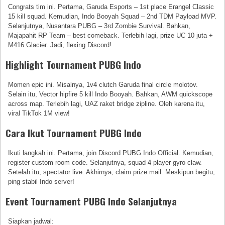
Congrats tim ini. Pertama, Garuda Esports – 1st place Erangel Classic
15 kill squad. Kemudian, Indo Booyah Squad – 2nd TDM Payload MVP.
Selanjutnya, Nusantara PUBG – 3rd Zombie Survival. Bahkan,
Majapahit RP Team – best comeback. Terlebih lagi, prize UC 10 juta +
M416 Glacier. Jadi, flexing Discord!
Highlight Tournament PUBG Indo
Momen epic ini. Misalnya, 1v4 clutch Garuda final circle molotov.
Selain itu, Vector hipfire 5 kill Indo Booyah. Bahkan, AWM quickscope
across map. Terlebih lagi, UAZ raket bridge zipline. Oleh karena itu,
viral TikTok 1M view!
Cara Ikut Tournament PUBG Indo
Ikuti langkah ini. Pertama, join Discord PUBG Indo Official. Kemudian,
register custom room code. Selanjutnya, squad 4 player gyro claw.
Setelah itu, spectator live. Akhirnya, claim prize mail. Meskipun begitu,
ping stabil Indo server!
Event Tournament PUBG Indo Selanjutnya
Siapkan jadwal: