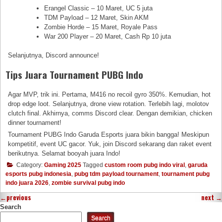
Erangel Classic – 10 Maret, UC 5 juta
TDM Payload – 12 Maret, Skin AKM
Zombie Horde – 15 Maret, Royale Pass
War 200 Player – 20 Maret, Cash Rp 10 juta
Selanjutnya, Discord announce!
Tips Juara Tournament PUBG Indo
Agar MVP, trik ini. Pertama, M416 no recoil gyro 350%. Kemudian, hot
drop edge loot. Selanjutnya, drone view rotation. Terlebih lagi, molotov
clutch final. Akhirnya, comms Discord clear. Dengan demikian, chicken
dinner tournament!
Tournament PUBG Indo Garuda Esports juara bikin bangga! Meskipun
kompetitif, event UC gacor. Yuk, join Discord sekarang dan raket event
berikutnya. Selamat booyah juara Indo!
Category:
Gaming 2025
Tagged
custom room pubg indo viral
,
garuda
esports pubg indonesia
,
pubg tdm payload tournament
,
tournament pubg
indo juara 2026
,
zombie survival pubg indo
←
previous
next
→
Search
Search