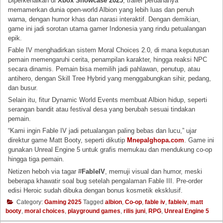
Diperkenalkan di
Xbox Showcase 2025
, trailer perdananya
memamerkan dunia open-world Albion yang lebih luas dan penuh
warna, dengan humor khas dan narasi interaktif. Dengan demikian,
game ini jadi sorotan utama gamer Indonesia yang rindu petualangan
epik.
Fable IV menghadirkan sistem Moral Choices 2.0, di mana keputusan
pemain memengaruhi cerita, penampilan karakter, hingga reaksi NPC
secara dinamis. Pemain bisa memilih jadi pahlawan, penutup, atau
antihero, dengan Skill Tree Hybrid yang menggabungkan sihir, pedang,
dan busur.
Selain itu, fitur Dynamic World Events membuat Albion hidup, seperti
serangan bandit atau festival desa yang berubah sesuai tindakan
pemain.
“Kami ingin Fable IV jadi petualangan paling bebas dan lucu,” ujar
direktur game Matt Booty, seperti dikutip
Mnepalghopa.com
. Game ini
gunakan Unreal Engine 5 untuk grafis memukau dan mendukung co-op
hingga tiga pemain.
Netizen heboh via tagar #
FableIV
, memuji visual dan humor, meski
beberapa khawatir soal bug setelah pengalaman Fable III. Pre-order
edisi Heroic sudah dibuka dengan bonus kosmetik eksklusif.
Category:
Gaming 2025
Tagged
albion
,
Co-op
,
fable iv
,
fableiv
,
matt
booty
,
moral choices
,
playground games
,
rilis juni
,
RPG
,
Unreal Engine 5