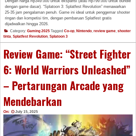
Dengan harga Rp349.000 untuk ekspansi (atau Rp799.000 untuk bundle
dengan game dasar). “Splatoon 3: Splatfest Revolution” menawarkan
25-35 jam pengalaman penuh. Game ini ideal untuk penggemar shooter
ringan dan kompetisi tim, dengan pembaruan Splatfest gratis
dijadwalkan hingga 2026.
Category:
Gaming 2025
Tagged
Co-op
,
Nintendo
,
review game
,
shooter
tinta
,
Splatfest Revolution
,
Splatoon 3
Review Game: “Street Fighter
6: World Warriors Unleashed”
– Pertarungan Arcade yang
Mendebarkan
On:
July 15, 2025