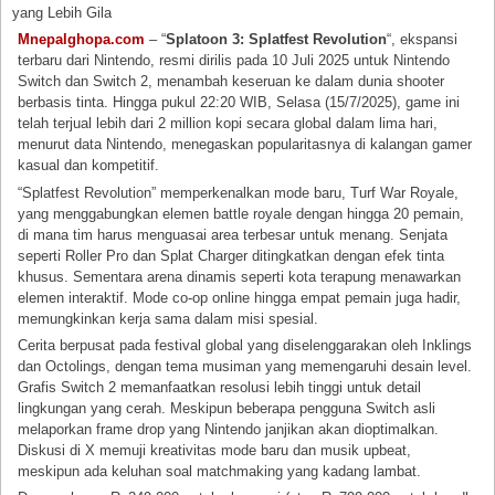
yang Lebih Gila
Mnepalghopa.com
– “
Splatoon 3: Splatfest Revolution
“, ekspansi
terbaru dari Nintendo, resmi dirilis pada 10 Juli 2025 untuk Nintendo
Switch dan Switch 2, menambah keseruan ke dalam dunia shooter
berbasis tinta. Hingga pukul 22:20 WIB, Selasa (15/7/2025), game ini
telah terjual lebih dari 2 million kopi secara global dalam lima hari,
menurut data Nintendo, menegaskan popularitasnya di kalangan gamer
kasual dan kompetitif.
“Splatfest Revolution” memperkenalkan mode baru, Turf War Royale,
yang menggabungkan elemen battle royale dengan hingga 20 pemain,
di mana tim harus menguasai area terbesar untuk menang. Senjata
seperti Roller Pro dan Splat Charger ditingkatkan dengan efek tinta
khusus. Sementara arena dinamis seperti kota terapung menawarkan
elemen interaktif. Mode co-op online hingga empat pemain juga hadir,
memungkinkan kerja sama dalam misi spesial.
Cerita berpusat pada festival global yang diselenggarakan oleh Inklings
dan Octolings, dengan tema musiman yang memengaruhi desain level.
Grafis Switch 2 memanfaatkan resolusi lebih tinggi untuk detail
lingkungan yang cerah. Meskipun beberapa pengguna Switch asli
melaporkan frame drop yang Nintendo janjikan akan dioptimalkan.
Diskusi di X memuji kreativitas mode baru dan musik upbeat,
meskipun ada keluhan soal matchmaking yang kadang lambat.