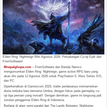
Elden Ring: Nightreign Rilis Agustus 2026: Petualangan Co-op Epik dari
FromSoftware!
Mnepalghopa.com
– FromSoftware dan Bandai Namco
mengumumkan Elden Ring: Nightreign, game action RPG baru yang
akan rilis pada 12 Agustus 2026 untuk PlayStation 5, Xbox Series X/S,
dan PC.
Diperkenalkan di Gamescom 2025, trailer perdananya memamerkan
dunia terbuka baru bernama Umbra, dengan fokus pada gameplay co-
op tiga pemain yang inovatif. Dengan demikian, game ini langsung jadi
sorotan penggemar Elden Ring di Indonesia.
Berlatar di alam semi-paralel dari The Lands Between, Nightreign