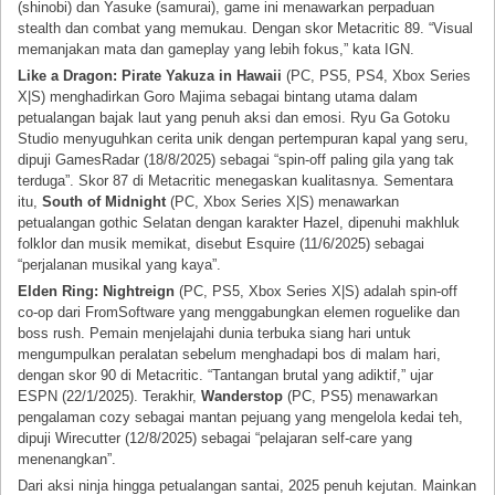
(shinobi) dan Yasuke (samurai), game ini menawarkan perpaduan
stealth dan combat yang memukau. Dengan skor Metacritic 89. “Visual
memanjakan mata dan gameplay yang lebih fokus,” kata IGN.
Like a Dragon: Pirate Yakuza in Hawaii
(PC, PS5, PS4, Xbox Series
X|S) menghadirkan Goro Majima sebagai bintang utama dalam
petualangan bajak laut yang penuh aksi dan emosi. Ryu Ga Gotoku
Studio menyuguhkan cerita unik dengan pertempuran kapal yang seru,
dipuji GamesRadar (18/8/2025) sebagai “spin-off paling gila yang tak
terduga”. Skor 87 di Metacritic menegaskan kualitasnya. Sementara
itu,
South of Midnight
(PC, Xbox Series X|S) menawarkan
petualangan gothic Selatan dengan karakter Hazel, dipenuhi makhluk
folklor dan musik memikat, disebut Esquire (11/6/2025) sebagai
“perjalanan musikal yang kaya”.
Elden Ring: Nightreign
(PC, PS5, Xbox Series X|S) adalah spin-off
co-op dari FromSoftware yang menggabungkan elemen roguelike dan
boss rush. Pemain menjelajahi dunia terbuka siang hari untuk
mengumpulkan peralatan sebelum menghadapi bos di malam hari,
dengan skor 90 di Metacritic. “Tantangan brutal yang adiktif,” ujar
ESPN (22/1/2025). Terakhir,
Wanderstop
(PC, PS5) menawarkan
pengalaman cozy sebagai mantan pejuang yang mengelola kedai teh,
dipuji Wirecutter (12/8/2025) sebagai “pelajaran self-care yang
menenangkan”.
Dari aksi ninja hingga petualangan santai, 2025 penuh kejutan. Mainkan