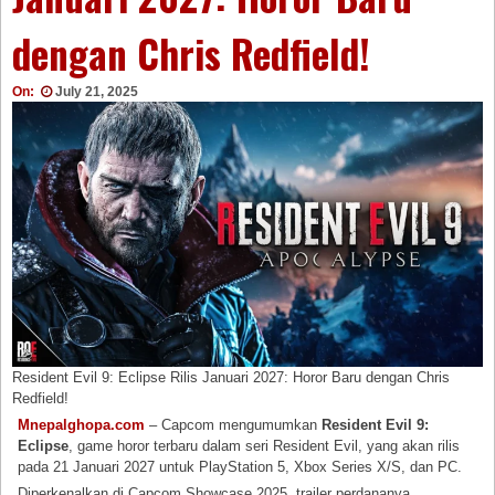
dengan Chris Redfield!
On:
July 21, 2025
Resident Evil 9: Eclipse Rilis Januari 2027: Horor Baru dengan Chris
Redfield!
Mnepalghopa.com
– Capcom mengumumkan
Resident Evil 9:
Eclipse
, game horor terbaru dalam seri Resident Evil, yang akan rilis
pada 21 Januari 2027 untuk PlayStation 5, Xbox Series X/S, dan PC.
Diperkenalkan di Capcom Showcase 2025, trailer perdananya