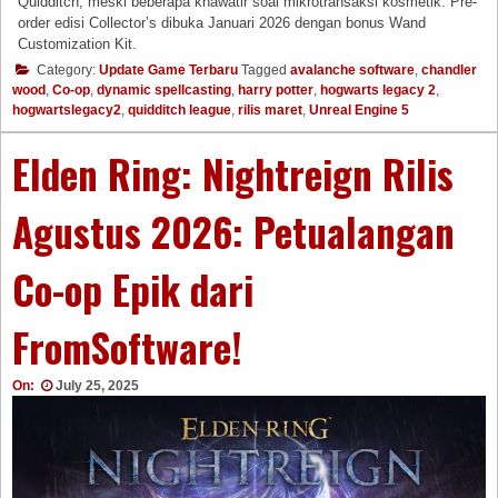
Quidditch, meski beberapa khawatir soal mikrotransaksi kosmetik. Pre-
order edisi Collector’s dibuka Januari 2026 dengan bonus Wand
Customization Kit.
Category:
Update Game Terbaru
Tagged
avalanche software
,
chandler
wood
,
Co-op
,
dynamic spellcasting
,
harry potter
,
hogwarts legacy 2
,
hogwartslegacy2
,
quidditch league
,
rilis maret
,
Unreal Engine 5
Elden Ring: Nightreign Rilis
Agustus 2026: Petualangan
Co-op Epik dari
FromSoftware!
On:
July 25, 2025