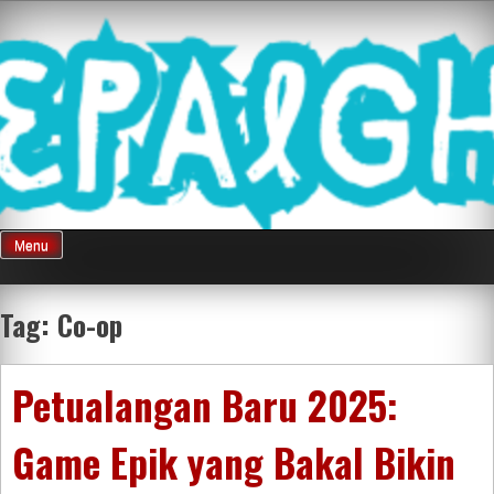
Skip
Mnepalghopa
to
content
Review Game
Terkini Paling
Menu
Seluruh Di
Tag:
Co-op
Indonesia
Petualangan Baru 2025:
Game Epik yang Bakal Bikin