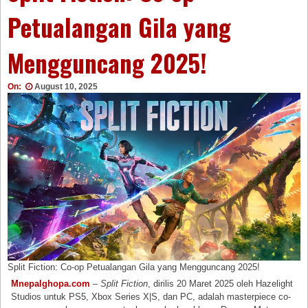
Petualangan Gila yang
Mengguncang 2025!
On:
August 10, 2025
Split Fiction: Co-op Petualangan Gila yang Mengguncang 2025!
Mnepalghopa.com
–
Split Fiction
, dirilis 20 Maret 2025 oleh Hazelight
Studios untuk PS5, Xbox Series X|S, dan PC, adalah masterpiece co-