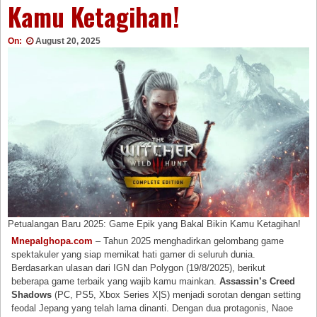
Kamu Ketagihan!
On:
August 20, 2025
Petualangan Baru 2025: Game Epik yang Bakal Bikin Kamu Ketagihan!
Mnepalghopa.com
– Tahun 2025 menghadirkan gelombang game
spektakuler yang siap memikat hati gamer di seluruh dunia.
Berdasarkan ulasan dari IGN dan Polygon (19/8/2025), berikut
beberapa game terbaik yang wajib kamu mainkan.
Assassin’s Creed
Shadows
(PC, PS5, Xbox Series X|S) menjadi sorotan dengan setting
feodal Jepang yang telah lama dinanti. Dengan dua protagonis, Naoe