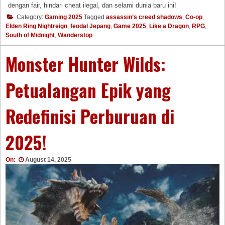
dengan fair, hindari cheat ilegal, dan selami dunia baru ini!
Category:
Gaming 2025
Tagged
assassin’s creed shadows
,
Co-op
,
Elden Ring Nightreign
,
feodal Jepang
,
Game 2025
,
Like a Dragon
,
RPG
,
South of Midnight
,
Wanderstop
Monster Hunter Wilds:
Petualangan Epik yang
Redefinisi Perburuan di
2025!
On:
August 14, 2025