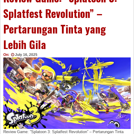
Splatfest Revolution” –
Pertarungan Tinta yang
Lebih Gila
On:
July 16, 2025
Review Game: “Splatoon 3: Splatfest Revolution” – Pertarungan Tinta