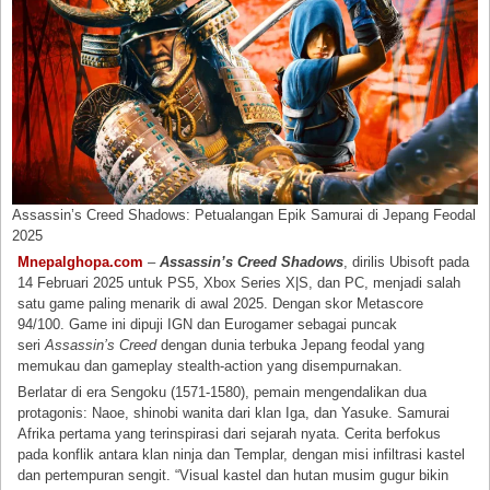
Assassin’s Creed Shadows: Petualangan Epik Samurai di Jepang Feodal
2025
Mnepalghopa.com
–
Assassin’s Creed Shadows
, dirilis Ubisoft pada
14 Februari 2025 untuk PS5, Xbox Series X|S, dan PC, menjadi salah
satu game paling menarik di awal 2025. Dengan skor Metascore
94/100. Game ini dipuji IGN dan Eurogamer sebagai puncak
seri
Assassin’s Creed
dengan dunia terbuka Jepang feodal yang
memukau dan gameplay stealth-action yang disempurnakan.
Berlatar di era Sengoku (1571-1580), pemain mengendalikan dua
protagonis: Naoe, shinobi wanita dari klan Iga, dan Yasuke. Samurai
Afrika pertama yang terinspirasi dari sejarah nyata. Cerita berfokus
pada konflik antara klan ninja dan Templar, dengan misi infiltrasi kastel
dan pertempuran sengit. “Visual kastel dan hutan musim gugur bikin