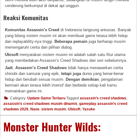
cenderung berkumpul di dekat api unggun.
Reaksi Komunitas
Komunitas Assassin’s Creed
di Indonesia langsung antusias. Banyak
yang bilang sistem musim ini akan membuat game terasa lebih hidup
dan replayability-nya tinggi.
Beberapa pemain
juga berharap musim
memengaruhi cerita dan pilihan dialog.
Ubisoft
menyatakan sistem musim ini adalah salah satu fitur utama
yang membedakan Assassin’s Creed Shadows dari seri sebelumnya.
Jadi
,
Assassin’s Creed Shadows
tidak hanya menawarkan cerita
shinobi dan samurai yang epik,
tetapi juga
dunia yang benar-benar
hidup dan berubah sesuai musim.
Dengan demikian
, pengalaman
bermain akan terasa lebih imersif dan berbeda setiap kali kamu
memainkan game ini.
Category:
Update Game Terbaru
Tagged
assassin’s creed shadows
,
assassin’s creed shadows musim dinamis
,
gameplay assassin’s creed
shadows 2026
,
Naoe
,
sistem musim
,
Ubisoft
,
Yasuke
Monster Hunter Wilds: