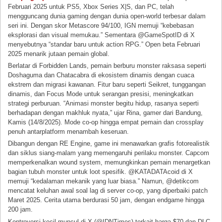
Februari 2025 untuk PS5, Xbox Series X|S, dan PC, telah
mengguncang dunia gaming dengan dunia open-world terbesar dalam
seri ini. Dengan skor Metascore 94/100, IGN memuji “kebebasan
eksplorasi dan visual memukau.” Sementara @GameSpotID di X
menyebutnya “standar baru untuk action RPG.” Open beta Februari
2025 menarik jutaan pemain global.
Berlatar di Forbidden Lands, pemain berburu monster raksasa seperti
Doshaguma dan Chatacabra di ekosistem dinamis dengan cuaca
ekstrem dan migrasi kawanan. Fitur baru seperti Seikret, tunggangan
dinamis, dan Focus Mode untuk serangan presisi, meningkatkan
strategi perburuan. “Animasi monster begitu hidup, rasanya seperti
berhadapan dengan makhluk nyata,” ujar Rina, gamer dari Bandung,
Kamis (14/8/2025). Mode co-op hingga empat pemain dan crossplay
penuh antarplatform menambah keseruan.
Dibangun dengan RE Engine, game ini menawarkan grafis fotorealistik
dan siklus siang-malam yang memengaruhi perilaku monster. Capcom
memperkenalkan wound system, memungkinkan pemain menargetkan
bagian tubuh monster untuk loot spesifik. @KATADATAcoid di X
memuji “kedalaman mekanik yang luar biasa.” Namun, @detikcom
mencatat keluhan awal soal lag di server co-op, yang diperbaiki patch
Maret 2025. Cerita utama berdurasi 50 jam, dengan endgame hingga
200 jam.
Kontroversi kecil muncul di X (@IDNTimes) terkait harga $70 dan DLC