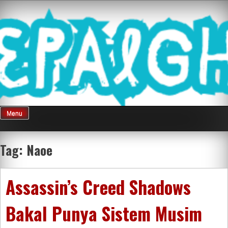
Skip
Mnepalghopa
to
content
Review Game
Terkini Paling
Menu
Seluruh Di
Tag:
Naoe
Indonesia
Assassin’s Creed Shadows
Bakal Punya Sistem Musim