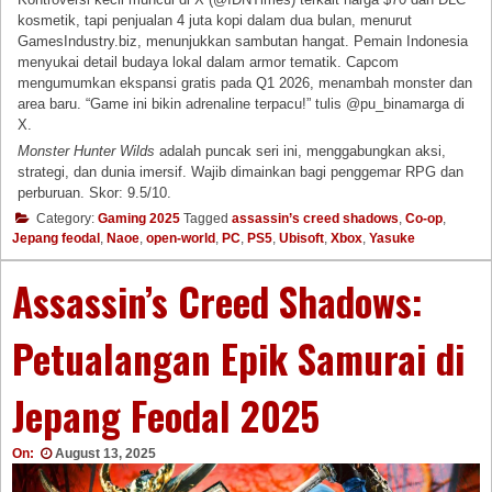
kosmetik, tapi penjualan 4 juta kopi dalam dua bulan, menurut
GamesIndustry.biz, menunjukkan sambutan hangat. Pemain Indonesia
menyukai detail budaya lokal dalam armor tematik. Capcom
mengumumkan ekspansi gratis pada Q1 2026, menambah monster dan
area baru. “Game ini bikin adrenaline terpacu!” tulis @pu_binamarga di
X.
Monster Hunter Wilds
adalah puncak seri ini, menggabungkan aksi,
strategi, dan dunia imersif. Wajib dimainkan bagi penggemar RPG dan
perburuan. Skor: 9.5/10.
Category:
Gaming 2025
Tagged
assassin’s creed shadows
,
Co-op
,
Jepang feodal
,
Naoe
,
open-world
,
PC
,
PS5
,
Ubisoft
,
Xbox
,
Yasuke
Assassin’s Creed Shadows:
Petualangan Epik Samurai di
Jepang Feodal 2025
On:
August 13, 2025