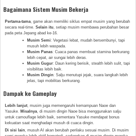
Bagaimana Sistem Musim Bekerja
Pertama-tama
, game akan memiliki siklus empat musim yang berubah
secara real-time.
Selain itu
, setiap musim membawa perubahan besar
pada peta Jepang abad ke-16.
Musim Semi
: Vegetasi lebat, mudah bersembunyi, tapi
musuh lebih waspada.
Musim Panas
: Cuaca panas membuat stamina berkurang
lebih cepat, air sungai lebih deras.
Musim Gugur
: Daun kering berisik, stealth lebih sulit, tapi
visibilitas lebih baik.
Musim Dingin
: Salju menutupi jejak, suara langkah lebih
jelas, tapi mobilitas berkurang.
Dampak ke Gameplay
Lebih lanjut
, musim juga memengaruhi kemampuan Naoe dan
Yasuke.
Misalnya
, di musim dingin Naoe bisa menggunakan salju
untuk camouflage lebih baik, sementara Yasuke mendapat bonus
kekuatan saat menghadapi musuh di cuaca dingin.
Di sisi lain
, musuh AI akan berubah perilaku sesuai musim. Di musim
semi mereka lebih aktif berpatroli, sedangkan di musim dingin mereka