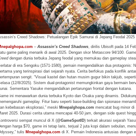
ssassin’s Creed Shadows: Petualangan Epik Samurai di Jepang Feodal 2025
Mnepalghopa.com
–
Assassin’s Creed Shadows
, dirilis Ubisoft pada 14 
atu game paling menarik di awal 2025. Dengan skor Metascore 94/100. Game
reed
dengan dunia terbuka Jepang feodal yang memukau dan gameplay steal
erlatar di era Sengoku (1571-1580), pemain mengendalikan dua protagonis: Na
ertama yang terinspirasi dari sejarah nyata. Cerita berfokus pada konflik antar
ertempuran sengit. “Visual kastel dan hutan musim gugur bikin takjub, seperti
elasa (12/8/2025). Sistem dual-protagonist memungkinkan gaya bermain berv
unai. Sementara Yasuke mengandalkan pertarungan frontal dengan katana.
ame ini menawarkan dunia terbuka Kyoto dan Osaka yang dinamis. Didukung
emengaruhi gameplay. Fitur baru seperti base-building dan spionase menam
an kebebasan eksplorasi,” meski
Mnepalghopa.com
mencatat bug minor di p
aret 2025. Durasi cerita utama mencapai 40-50 jam, dengan side quest hing
ontroversi sempat muncul di X (
@GameSpotID
) terkait akurasi sejarah Ya
engan harga $70, game ini tetap laris, terjual 2 juta kopi dalam sebulan, men
dyssey,” tulis
Mnepalghopa.com
di X. Pemain Indonesia antusias dengan e