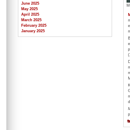
June 2025
M
May 2025
April 2025
March 2025
m
February 2025
e
January 2025
m
B
e
p
(
D
m
m
M
K
G
m
d
M
p