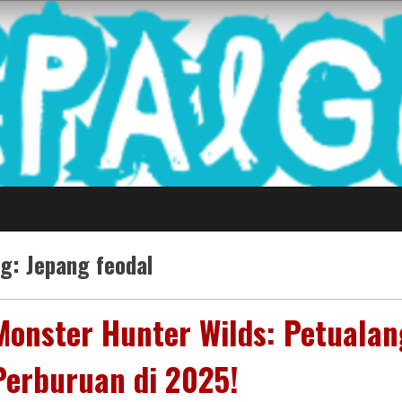
 Game Terkini Palin
ag:
Jepang feodal
Monster Hunter Wilds: Petualan
Perburuan di 2025!