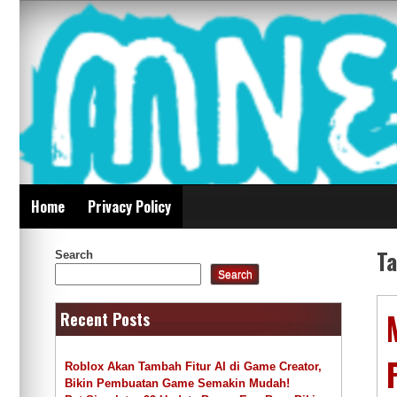
Skip
Mnepalghopa Review
to
content
Indonesia
Home
Privacy Policy
T
Search
Search
Recent Posts
Roblox Akan Tambah Fitur AI di Game Creator,
Bikin Pembuatan Game Semakin Mudah!