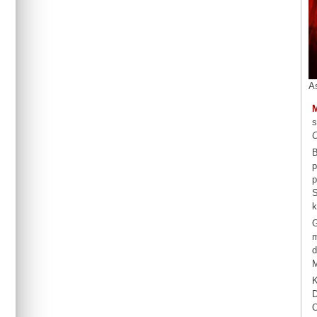
A
s
C
B
p
p
S
k
G
m
d
M
K
D
O