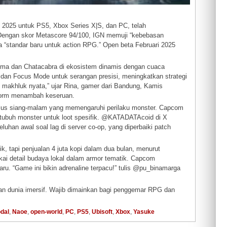
ri 2025 untuk PS5, Xbox Series X|S, dan PC, telah
 Dengan skor Metascore 94/100, IGN memuji “kebebasan
standar baru untuk action RPG.” Open beta Februari 2025
guma dan Chatacabra di ekosistem dinamis dengan cuaca
, dan Focus Mode untuk serangan presisi, meningkatkan strategi
 makhluk nyata,” ujar Rina, gamer dari Bandung, Kamis
tform menambah keseruan.
iklus siang-malam yang memengaruhi perilaku monster. Capcom
buh monster untuk loot spesifik. @KATADATAcoid di X
han awal soal lag di server co-op, yang diperbaiki patch
, tapi penjualan 4 juta kopi dalam dua bulan, menurut
i detail budaya lokal dalam armor tematik. Capcom
. “Game ini bikin adrenaline terpacu!” tulis @pu_binamarga
dan dunia imersif. Wajib dimainkan bagi penggemar RPG dan
dal
,
Naoe
,
open-world
,
PC
,
PS5
,
Ubisoft
,
Xbox
,
Yasuke