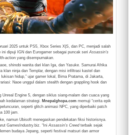
Februari 2025 untuk PS5, Xbox Series X|S, dan PC, menjadi salah
 ini dipuji IGN dan Eurogamer sebagai puncak seri
Assassin’s
th-action yang disempurnakan.
oe, shinobi wanita dari klan Iga, dan Yasuke. Samurai Afrika
a klan ninja dan Templar, dengan misi infiltrasi kastel dan
 lukisan hidup,” ujar gamer lokal, Bima Pratama, di Jakarta,
ariasi: Naoe unggul dalam stealth dengan grappling hook dan
 Unreal Engine 5, dengan siklus siang-malam dan cuaca yang
bah kedalaman strategi.
Mnepalghopa.com
memuji “cerita epik
eluncuran, seperti glitch animasi NPC, yang diperbaiki patch
ga 100 jam.
suke, namun Ubisoft menegaskan pendekatan fiksi historisnya.
urut GamesIndustry.biz. “Ini
Assassin’s Creed
terbaik sejak
lemen budaya Jepang, seperti festival matsuri dan armor