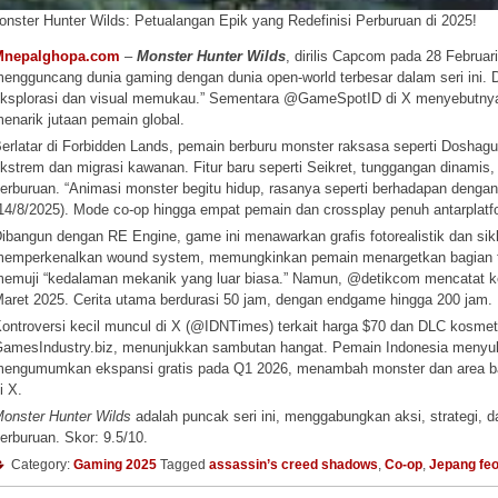
onster Hunter Wilds: Petualangan Epik yang Redefinisi Perburuan di 2025!
Mnepalghopa.com
–
Monster Hunter Wilds
, dirilis Capcom pada 28 Februa
engguncang dunia gaming dengan dunia open-world terbesar dalam seri ini.
ksplorasi dan visual memukau.” Sementara @GameSpotID di X menyebutnya “
enarik jutaan pemain global.
erlatar di Forbidden Lands, pemain berburu monster raksasa seperti Dosha
kstrem dan migrasi kawanan. Fitur baru seperti Seikret, tunggangan dinamis
erburuan. “Animasi monster begitu hidup, rasanya seperti berhadapan dengan
14/8/2025). Mode co-op hingga empat pemain dan crossplay penuh antarpla
ibangun dengan RE Engine, game ini menawarkan grafis fotorealistik dan s
emperkenalkan wound system, memungkinkan pemain menargetkan bagian tu
emuji “kedalaman mekanik yang luar biasa.” Namun, @detikcom mencatat kelu
aret 2025. Cerita utama berdurasi 50 jam, dengan endgame hingga 200 jam.
ontroversi kecil muncul di X (@IDNTimes) terkait harga $70 dan DLC kosmetik
amesIndustry.biz, menunjukkan sambutan hangat. Pemain Indonesia menyuka
engumumkan ekspansi gratis pada Q1 2026, menambah monster dan area baru
i X.
onster Hunter Wilds
adalah puncak seri ini, menggabungkan aksi, strategi, 
erburuan. Skor: 9.5/10.
Category:
Gaming 2025
Tagged
assassin’s creed shadows
,
Co-op
,
Jepang feo