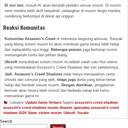
Di sisi lain
, musuh AI akan berubah perilaku sesuai musim. Di musim
semi mereka lebih aktif berpatroli, sedangkan di musim dingin mereka
cenderung berkumpul di dekat api unggun.
Reaksi Komunitas
Komunitas Assassin’s Creed
di Indonesia langsung antusias. Banyak
yang bilang sistem musim ini akan membuat game terasa lebih hidup
dan replayability-nya tinggi.
Beberapa pemain
juga berharap musim
memengaruhi cerita dan pilihan dialog.
Ubisoft
menyatakan sistem musim ini adalah salah satu fitur utama
yang membedakan Assassin’s Creed Shadows dari seri sebelumnya.
Jadi
,
Assassin’s Creed Shadows
tidak hanya menawarkan cerita
shinobi dan samurai yang epik,
tetapi juga
dunia yang benar-benar
hidup dan berubah sesuai musim.
Dengan demikian
, pengalaman
bermain akan terasa lebih imersif dan berbeda setiap kali kamu
memainkan game ini.
Category:
Update Game Terbaru
Tagged
assassin’s creed shadows
,
assassin’s creed shadows musim dinamis
,
gameplay assassin’s creed
shadows 2026
,
Naoe
,
sistem musim
,
Ubisoft
,
Yasuke
Search
Search