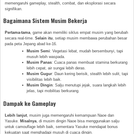
memengaruhi gameplay, stealth, combat, dan eksplorasi secara
signifikan.
Bagaimana Sistem Musim Bekerja
Pertama-tama
, game akan memiliki siklus empat musim yang berubah
secara real-time.
Selain itu
, setiap musim membawa perubahan besar
pada peta Jepang abad ke-16.
Musim Semi
: Vegetasi lebat, mudah bersembunyi, tapi
musuh lebih waspada.
Musim Panas
: Cuaca panas membuat stamina berkurang
lebih cepat, air sungai lebih deras.
Musim Gugur
: Daun kering berisik, stealth lebih sulit, tapi
visibilitas lebih baik.
Musim Dingin
: Salju menutupi jejak, suara langkah lebih
jelas, tapi mobilitas berkurang.
Dampak ke Gameplay
Lebih lanjut
, musim juga memengaruhi kemampuan Naoe dan
Yasuke.
Misalnya
, di musim dingin Naoe bisa menggunakan salju
untuk camouflage lebih baik, sementara Yasuke mendapat bonus
kekuatan saat menghadapi musuh di cuaca dingin.