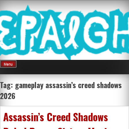
Skip
Mnepalghopa
to
content
Review Game
Terkini Paling
Menu
Seluruh Di
Tag:
gameplay assassin’s creed shadows
2026
Indonesia
Assassin’s Creed Shadows