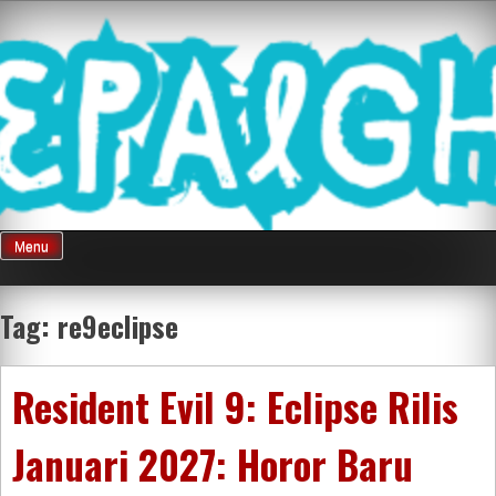
Skip
Mnepalghopa
to
content
Review Game
Terkini Paling
Menu
Seluruh Di
Tag:
re9eclipse
Indonesia
Resident Evil 9: Eclipse Rilis
Januari 2027: Horor Baru