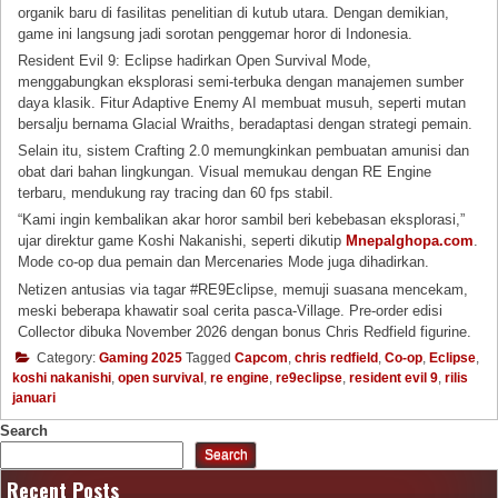
organik baru di fasilitas penelitian di kutub utara. Dengan demikian,
game ini langsung jadi sorotan penggemar horor di Indonesia.
Resident Evil 9: Eclipse hadirkan Open Survival Mode,
menggabungkan eksplorasi semi-terbuka dengan manajemen sumber
daya klasik. Fitur Adaptive Enemy AI membuat musuh, seperti mutan
bersalju bernama Glacial Wraiths, beradaptasi dengan strategi pemain.
Selain itu, sistem Crafting 2.0 memungkinkan pembuatan amunisi dan
obat dari bahan lingkungan. Visual memukau dengan RE Engine
terbaru, mendukung ray tracing dan 60 fps stabil.
“Kami ingin kembalikan akar horor sambil beri kebebasan eksplorasi,”
ujar direktur game Koshi Nakanishi, seperti dikutip
Mnepalghopa.com
.
Mode co-op dua pemain dan Mercenaries Mode juga dihadirkan.
Netizen antusias via tagar #RE9Eclipse, memuji suasana mencekam,
meski beberapa khawatir soal cerita pasca-Village. Pre-order edisi
Collector dibuka November 2026 dengan bonus Chris Redfield figurine.
Category:
Gaming 2025
Tagged
Capcom
,
chris redfield
,
Co-op
,
Eclipse
,
koshi nakanishi
,
open survival
,
re engine
,
re9eclipse
,
resident evil 9
,
rilis
januari
Search
Search
Recent Posts