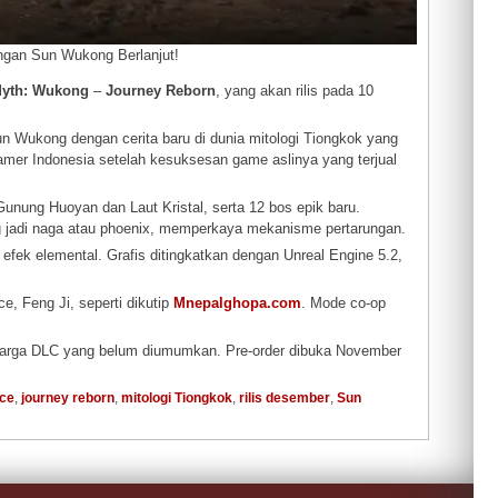
ngan Sun Wukong Berlanjut!
Myth: Wukong
–
Journey Reborn
, yang akan rilis pada 10
n Wukong dengan cerita baru di dunia mitologi Tiongkok yang
 gamer Indonesia setelah kesuksesan game aslinya yang terjual
Gunung Huoyan dan Laut Kristal, serta 12 bos epik baru.
g jadi naga atau phoenix, memperkaya mekanisme pertarungan.
efek elemental. Grafis ditingkatkan dengan Unreal Engine 5.2,
, Feng Ji, seperti dikutip
Mnepalghopa.com
. Mode co-op
 harga DLC yang belum diumumkan. Pre-order dibuka November
ce
,
journey reborn
,
mitologi Tiongkok
,
rilis desember
,
Sun