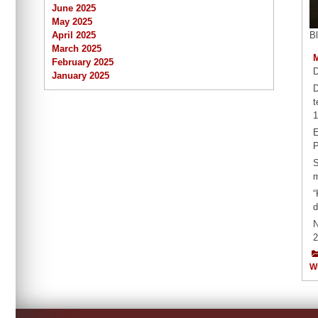
June 2025
May 2025
B
April 2025
March 2025
February 2025
D
January 2025
D
t
1
E
P
S
m
“
d
N
2
W