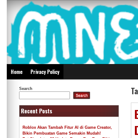
Skip
Mnepalghopa Review
to
content
Indonesia
Home
Privacy Policy
T
Search
Search
Recent Posts
Roblox Akan Tambah Fitur AI di Game Creator,
Bikin Pembuatan Game Semakin Mudah!