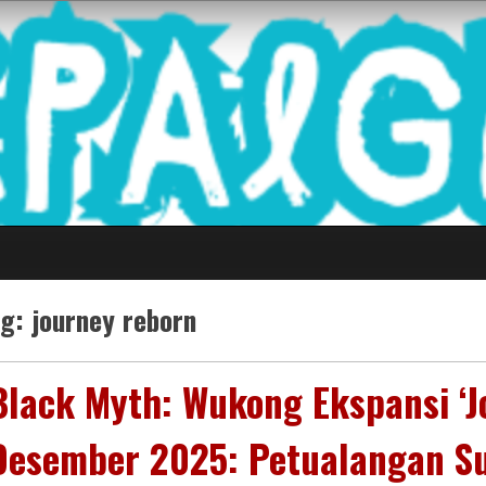
 Game Terkini Palin
ag:
journey reborn
Black Myth: Wukong Ekspansi ‘Jo
Desember 2025: Petualangan Su