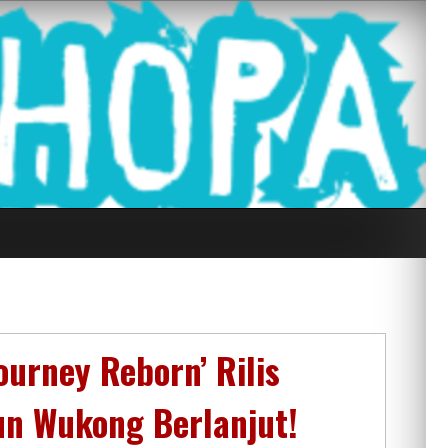
g Seluruh Di
urney Reborn’ Rilis
n Wukong Berlanjut!