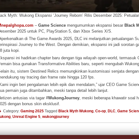
lack Myth: Wukong Ekspansi ‘Journey Reborn’ Rilis Desember 2025: Petuala
Mnepalghopa.com
–
Game Science
mengumumkan ekspansi besar
Black 
esember 2025 untuk PC, PlayStation 5, dan Xbox Series X/S.
iperkenalkan di The Game Awards 2025, DLC ini melanjutkan petualangan Su
erinspirasi Journey to the West. Dengan demikian, ekspansi ini jadi sorotan
8 juta kopi.
kspansi ini hadirkan chapter baru dengan tiga wilayah open-world, termasuk 
emain bisa gunakan Transformative Abilities baru, seperti mengubah Wukon
elain itu, sistem Destined Relics memungkinkan kustomisasi senjata dengan 
endukung ray tracing dan frame rate hingga 120 fps.
Kami ingin beri pengalaman lebih epik dan mendalam,” ujar CEO Game Science
ua pemain juga ditambahkan, meski tanpa detail lebih lanjut.
etizen antusias via tagar #
WukongJourney
, meski beberapa khawatir soal
025 dengan bonus skin eksklusif.
Category:
Gaming 2025
Tagged
Black Myth Wukong
,
Co-op
,
DLC
,
Game Scien
ukong
,
Unreal Engine 5
,
wukongjourney