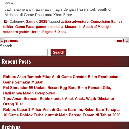
besar.
Jadi, siap jelajahi rawa-rawa magis dengan Hazel? Cek South of
Midnight di Game Pass atau Xbox Store.
Category:
Gaming 2025
Tagged
action-adventure
,
Compulsion Games
,
folklor
,
Game Pass
,
gamer Indonesia
,
Metacritic
,
South of Midnight
,
southern gothic
,
Unreal Engine 5
,
Xbox
←
previous
next
→
Search
Search
Recent Posts
Roblox Akan Tambah Fitur AI di Game Creator, Bikin Pembuatan
Game Semakin Mudah!
Pet Simulator 99 Update Besar: Egg Baru Bikin Pemain Gila,
Hadiahnya Makin Overpower!
Tips Aman Bermain Roblox untuk Anak-Anak, Wajib Diketahui
Orang Tua!
Roblox Capai 1 Miliar Visit di Game Baru Ini, Rekor Baru Tercipta!
10 Game Roblox Terbaik untuk Main Bareng Teman di Tahun 2026
Archives