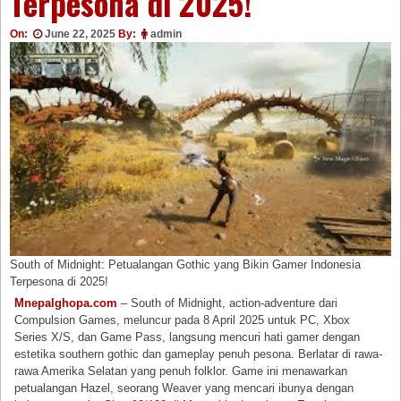
Terpesona di 2025!
On:
June 22, 2025
By:
admin
South of Midnight: Petualangan Gothic yang Bikin Gamer Indonesia
Terpesona di 2025!
Mnepalghopa.com
– South of Midnight, action-adventure dari
Compulsion Games, meluncur pada 8 April 2025 untuk PC, Xbox
Series X/S, dan Game Pass, langsung mencuri hati gamer dengan
estetika southern gothic dan gameplay penuh pesona. Berlatar di rawa-
rawa Amerika Selatan yang penuh folklor. Game ini menawarkan
petualangan Hazel, seorang Weaver yang mencari ibunya dengan