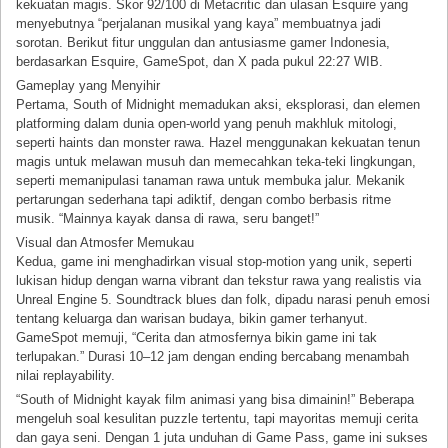
kekuatan magis. Skor 92/100 di Metacritic dan ulasan Esquire yang
menyebutnya “perjalanan musikal yang kaya” membuatnya jadi
sorotan. Berikut fitur unggulan dan antusiasme gamer Indonesia,
berdasarkan Esquire, GameSpot, dan X pada pukul 22:27 WIB.
Gameplay yang Menyihir
Pertama, South of Midnight memadukan aksi, eksplorasi, dan elemen
platforming dalam dunia open-world yang penuh makhluk mitologi,
seperti haints dan monster rawa. Hazel menggunakan kekuatan tenun
magis untuk melawan musuh dan memecahkan teka-teki lingkungan,
seperti memanipulasi tanaman rawa untuk membuka jalur. Mekanik
pertarungan sederhana tapi adiktif, dengan combo berbasis ritme
musik. “Mainnya kayak dansa di rawa, seru banget!”
Visual dan Atmosfer Memukau
Kedua, game ini menghadirkan visual stop-motion yang unik, seperti
lukisan hidup dengan warna vibrant dan tekstur rawa yang realistis via
Unreal Engine 5. Soundtrack blues dan folk, dipadu narasi penuh emosi
tentang keluarga dan warisan budaya, bikin gamer terhanyut.
GameSpot memuji, “Cerita dan atmosfernya bikin game ini tak
terlupakan.” Durasi 10–12 jam dengan ending bercabang menambah
nilai replayability.
“South of Midnight kayak film animasi yang bisa dimainin!” Beberapa
mengeluh soal kesulitan puzzle tertentu, tapi mayoritas memuji cerita
dan gaya seni. Dengan 1 juta unduhan di Game Pass, game ini sukses