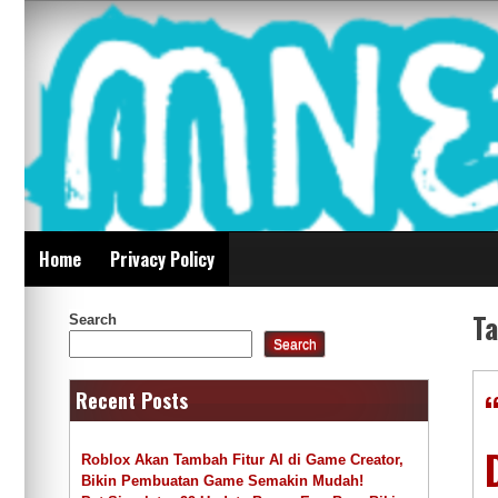
Skip
Mnepalghopa Review
to
content
Indonesia
Home
Privacy Policy
T
Search
Search
Recent Posts
Roblox Akan Tambah Fitur AI di Game Creator,
Bikin Pembuatan Game Semakin Mudah!