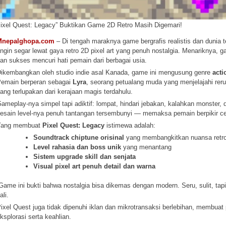
Pixel Quest: Legacy” Buktikan Game 2D Retro Masih Digemari!
Mnepalghopa.com
– Di tengah maraknya game bergrafis realistis dan dunia
ngin segar lewat gaya retro 2D pixel art yang penuh nostalgia. Menariknya, g
an sukses mencuri hati pemain dari berbagai usia.
ikembangkan oleh studio indie asal Kanada, game ini mengusung genre
acti
emain berperan sebagai
Lyra
, seorang petualang muda yang menjelajahi re
ang terlupakan dari kerajaan magis terdahulu.
ameplay-nya simpel tapi adiktif: lompat, hindari jebakan, kalahkan monster, 
esain level-nya penuh tantangan tersembunyi — memaksa pemain berpikir cepa
Yang membuat
Pixel Quest: Legacy
istimewa adalah:
Soundtrack chiptune orisinal
yang membangkitkan nuansa retr
Level rahasia dan boss unik
yang menantang
Sistem upgrade skill dan senjata
Visual pixel art penuh detail dan warna
Game ini bukti bahwa nostalgia bisa dikemas dengan modern. Seru, sulit, ta
ali.
ixel Quest juga tidak dipenuhi iklan dan mikrotransaksi berlebihan, membuat
ksplorasi serta keahlian.