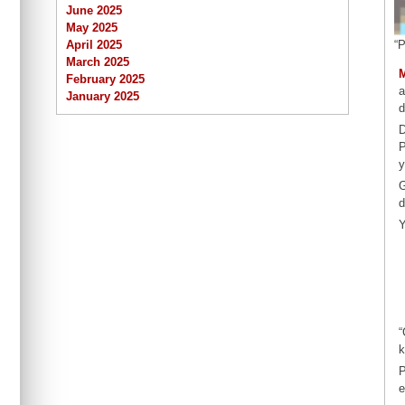
June 2025
May 2025
“
April 2025
March 2025
February 2025
a
January 2025
d
D
P
y
G
d
“
k
P
e