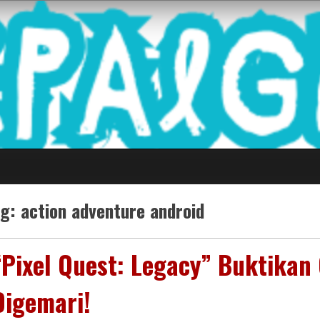
 Game Terkini Palin
ag:
action adventure android
“Pixel Quest: Legacy” Buktikan
Digemari!