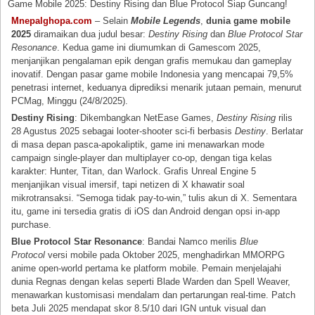
Game Mobile 2025: Destiny Rising dan Blue Protocol Siap Guncang!
Mnepalghopa.com
– Selain
Mobile Legends
,
dunia game mobile
2025
diramaikan dua judul besar:
Destiny Rising
dan
Blue Protocol Star
Resonance
. Kedua game ini diumumkan di Gamescom 2025,
menjanjikan pengalaman epik dengan grafis memukau dan gameplay
inovatif. Dengan pasar game mobile Indonesia yang mencapai 79,5%
penetrasi internet, keduanya diprediksi menarik jutaan pemain, menurut
PCMag, Minggu (24/8/2025).
Destiny Rising
: Dikembangkan NetEase Games,
Destiny Rising
rilis
28 Agustus 2025 sebagai looter-shooter sci-fi berbasis
Destiny
. Berlatar
di masa depan pasca-apokaliptik, game ini menawarkan mode
campaign single-player dan multiplayer co-op, dengan tiga kelas
karakter: Hunter, Titan, dan Warlock. Grafis Unreal Engine 5
menjanjikan visual imersif, tapi netizen di X khawatir soal
mikrotransaksi. “Semoga tidak pay-to-win,” tulis akun di X. Sementara
itu, game ini tersedia gratis di iOS dan Android dengan opsi in-app
purchase.
Blue Protocol Star Resonance
: Bandai Namco merilis
Blue
Protocol
versi mobile pada Oktober 2025, menghadirkan MMORPG
anime open-world pertama ke platform mobile. Pemain menjelajahi
dunia Regnas dengan kelas seperti Blade Warden dan Spell Weaver,
menawarkan kustomisasi mendalam dan pertarungan real-time. Patch
beta Juli 2025 mendapat skor 8.5/10 dari IGN untuk visual dan