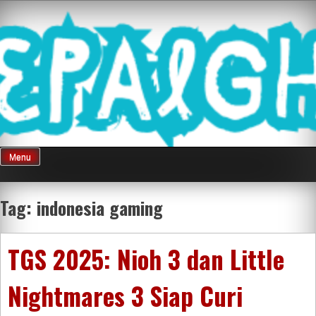
Skip
Mnepalghopa
to
content
Review Game
Terkini Paling
Menu
Seluruh Di
Tag:
indonesia gaming
Indonesia
TGS 2025: Nioh 3 dan Little
Nightmares 3 Siap Curi