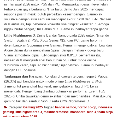
ini rilis awal 2026 untuk PS5 dan PC. Menawarkan desain level lebih
terbuka dan gaya bertarung Ninja baru, demo Juni 2025 mendapat
respons positif meski butuh perbaikan keseimbangan. Gameplay
soulslike dengan aksi samurai mendapat skor 8.5/10 dari IGN. Netizen
di X antusias, tapi beberapa khawatir soal tingkat kesulitan. “Semoga
nggak brutal banget,” tulis akun di X. Game ini berbayar tanpa gacha.
Little Nightmares 3
: Dirilis Bandai Namco pada 2025 untuk Nintendo
Switch, Switch 2, PS5, Xbox Series X|S, dan PC, game horor ini
dikembangkan Supermassive Games. Pemain mengendalikan Low dan
Alone dalam dunia mencekam Spiral, dengan mekanik co-op baru.
Visual atmosferik dipuji IGN dengan skor 8.8/10. Sementara itu,
netizen di X mengeluh soal kebutuhan 5G untuk mode online.
“Horornya keren, tapi lag bikin takut,” ujar netizen. Game ini berbayar
dengan DLC opsional.
Tantangan dan Harapan
: Koneksi di daerah terpencil seperti Papua
(26,3%) jadi kendala untuk mode online
Little Nightmares 3
.
Nioh
3
menuntut perangkat high-end, menyebabkan lag di PC kelas
menengah. Pengembang diimbau optimalkan performa. Event TGS
2025 di Chiba tawarkan demo eksklusif dan merchandise. Mari dukung
gaming fair dan sambut
Nioh 3
serta
Little Nightmares 3
!
Category:
Gaming 2025
Tagged
bandai namco
,
horror co-op
,
indonesia
gaming
,
little nightmares 3
,
makuhari messe
,
masocore
,
nioh 3
,
team ninja
,
tokyo game show 2025