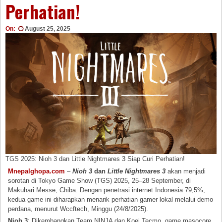
Perhatian!
On:
August 25, 2025
TGS 2025: Nioh 3 dan Little Nightmares 3 Siap Curi Perhatian!
Mnepalghopa.com
–
Nioh 3
dan
Little Nightmares 3
akan menjadi
sorotan di Tokyo Game Show (TGS) 2025, 25–28 September, di
Makuhari Messe, Chiba. Dengan penetrasi internet Indonesia 79,5%,
kedua game ini diharapkan menarik perhatian gamer lokal melalui demo
perdana, menurut Wccftech, Minggu (24/8/2025).
Nioh 3
: Dikembangkan Team NINJA dan Koei Tecmo, game masocore