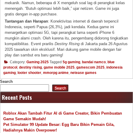
mekanik. Namun, beberapa di X mengeluh soal lag di perangkat kelas
menengah. “Butuh optimasi lebih baik,” ujar netizen. Game ini juga
gratis dengan in-app purchase.
Tantangan dan Harapan
: Konektivitas internet di daerah terpencil
Indonesia, seperti Papua (26,3%), jadi kendala. Kedua game ini
menargetkan optimasi 5G, tapi perangkat lama seperti iPhone 6
mungkin alami crash. Oleh karena itu, pengembang didorong tingkatkan
kompatibilitas. Event prarilis
Destiny Rising
di Jakarta pada 26 Agustus
2025 tawarkan skin eksklusif. Mari dukung game mobile dengan fair
play dan sambut era baru gaming!
Category:
Gaming 2025
Tagged
5g gaming
,
bandai namco
,
blue
protocol
,
destiny rising
,
game mobile 2025
,
gamescom 2025
,
indonesia
gaming
,
looter shooter
,
mmorpg anime
,
netease games
Search
Search
Recent Posts
Roblox Akan Tambah Fitur AI di Game Creator, Bikin Pembuatan
Game Semakin Mudah!
Pet Simulator 99 Update Besar: Egg Baru Bikin Pemain Gila,
Hadiahnya Makin Overpower!