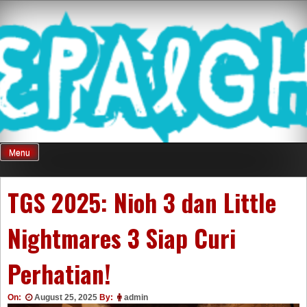
Skip
Mnepalghopa
to
content
Review Game
Terkini Paling
Menu
Seluruh Di
TGS 2025: Nioh 3 dan Little
Nightmares 3 Siap Curi
Indonesia
Perhatian!
On:
August 25, 2025
By:
admin