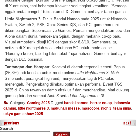
soulslike dengan aksi samurai mendapat skor 8.5/10 dari IGN. Netizen
di X antusias, tapi beberapa khawatir soal tingkat kesulitan. “Semoga
nggak brutal banget,” tulis akun di X. Game ini berbayar tanpa gacha.
Little Nightmares 3
: Dirilis Bandai Namco pada 2025 untuk Nintendo
Switch, Switch 2, PS5, Xbox Series X|S, dan PC, game horor ini
dikembangkan Supermassive Games. Pemain mengendalikan Low dan
Alone dalam dunia mencekam Spiral, dengan mekanik co-op baru.
Visual atmosferik dipuji IGN dengan skor 8.8/10. Sementara itu,
netizen di X mengeluh soal kebutuhan 5G untuk mode online.
“Horornya keren, tapi lag bikin takut,” ujar netizen. Game ini berbayar
dengan DLC opsional.
Tantangan dan Harapan
: Koneksi di daerah terpencil seperti Papua
(26,3%) jadi kendala untuk mode online
Little Nightmares 3
.
Nioh
3
menuntut perangkat high-end, menyebabkan lag di PC kelas
menengah. Pengembang diimbau optimalkan performa. Event TGS
2025 di Chiba tawarkan demo eksklusif dan merchandise. Mari dukung
gaming fair dan sambut
Nioh 3
serta
Little Nightmares 3
!
Category:
Gaming 2025
Tagged
bandai namco
,
horror co-op
,
indonesia
gaming
,
little nightmares 3
,
makuhari messe
,
masocore
,
nioh 3
,
team ninja
,
tokyo game show 2025
←
previous
next
→
Search
Search