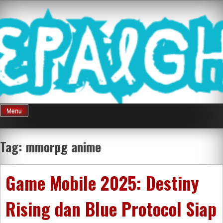
Skip
Mnepalghopa
to
content
Review Game
Terkini Paling
Menu
Seluruh Di
Tag:
mmorpg anime
Indonesia
Game Mobile 2025: Destiny
Rising dan Blue Protocol Siap