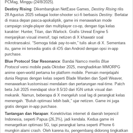
PCMag, Minggu (24/8/2025).
Destiny Rising
: Dikembangkan NetEase Games,
Destiny Rising
rilis
28 Agustus 2025 sebagai looter-shooter sci-fi berbasis
Destiny
. Berlatar
di masa depan pasca-apokaliptik, game ini menawarkan mode
campaign single-player dan multiplayer co-op, dengan tiga kelas
karakter: Hunter, Titan, dan Warlock. Grafis Unreal Engine 5
menjanjikan visual imersif, tapi netizen di X khawatir soal
mikrotransaksi. “Semoga tidak pay-to-win,” tulis akun di X. Sementara
itu, game ini tersedia gratis di iOS dan Android dengan opsi in-app
purchase.
Blue Protocol Star Resonance
: Bandai Namco merilis
Blue
Protocol
versi mobile pada Oktober 2025, menghadirkan MMORPG
anime open-world pertama ke platform mobile. Pemain menjelajahi
dunia Regnas dengan kelas seperti Blade Warden dan Spell Weaver,
menawarkan kustomisasi mendalam dan pertarungan real-time. Patch
beta Juli 2025 mendapat skor 8.5/10 dari IGN untuk visual dan
mekanik. Namun, beberapa di X mengeluh soal lag di perangkat kelas
menengah. “Butuh optimasi lebih baik,” ujar netizen. Game ini juga
gratis dengan in-app purchase.
Tantangan dan Harapan
: Konektivitas internet di daerah terpencil
Indonesia, seperti Papua (26,3%), jadi kendala. Kedua game ini
menargetkan optimasi 5G, tapi perangkat lama seperti iPhone 6
mungkin alami crash. Oleh karena itu, pengembang didorong tingkatkan