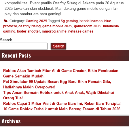
kompatibilitas. Event prarilis
Destiny Rising
di Jakarta pada 26 Agustus
2025 tawarkan skin eksklusif. Mari dukung game mobile dengan fair
play dan sambut era baru gaming!
Category:
Gaming 2025
Tagged
5g gaming
,
bandai namco
,
blue
protocol
,
destiny rising
,
game mobile 2025
,
gamescom 2025
,
indonesia
gaming
,
looter shooter
,
mmorpg anime
,
netease games
Search
Search
Recent Posts
Roblox Akan Tambah Fitur AI di Game Creator, Bikin Pembuatan
Game Semakin Mudah!
Pet Simulator 99 Update Besar: Egg Baru Bikin Pemain Gila,
Hadiahnya Makin Overpower!
Tips Aman Bermain Roblox untuk Anak-Anak, Wajib Diketahui
Orang Tua!
Roblox Capai 1 Miliar Visit di Game Baru Ini, Rekor Baru Tercipta!
10 Game Roblox Terbaik untuk Main Bareng Teman di Tahun 2026
Archives