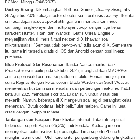
PCMag, Minggu (24/8/2025).
Destiny Rising
: Dikembangkan NetEase Games,
Destiny Rising
rilis
28 Agustus 2025 sebagai looter-shooter sci-fi berbasis
Destiny
. Berlatar
di masa depan pasca-apokaliptik, game ini menawarkan mode
campaign single-player dan multiplayer co-op, dengan tiga kelas
karakter: Hunter, Titan, dan Warlock. Grafis Unreal Engine 5
menjanjikan visual imersif, tapi netizen di X khawatir soal
mikrotransaksi. “Semoga tidak pay-to-win,” tulis akun di X. Sementara
itu, game ini tersedia gratis di iOS dan Android dengan opsi in-app
purchase.
Blue Protocol Star Resonance
: Bandai Namco merilis
Blue
Protocol
versi mobile pada Oktober 2025, menghadirkan MMORPG
anime open-world pertama ke platform mobile. Pemain menjelajahi
dunia Regnas dengan kelas seperti Blade Warden dan Spell Weaver,
menawarkan kustomisasi mendalam dan pertarungan real-time. Patch
beta Juli 2025 mendapat skor 8.5/10 dari IGN untuk visual dan
mekanik. Namun, beberapa di X mengeluh soal lag di perangkat kelas
menengah. “Butuh optimasi lebih baik,” ujar netizen. Game ini juga
gratis dengan in-app purchase.
Tantangan dan Harapan
: Konektivitas internet di daerah terpencil
Indonesia, seperti Papua (26,3%), jadi kendala. Kedua game ini
menargetkan optimasi 5G, tapi perangkat lama seperti iPhone 6
mungkin alami crash. Oleh karena itu, pengembang didorong tingkatkan