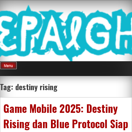
Skip
Mnepalghopa
to
content
Review Game
Terkini Paling
Menu
Seluruh Di
Tag:
destiny rising
Indonesia
Game Mobile 2025: Destiny
Rising dan Blue Protocol Siap