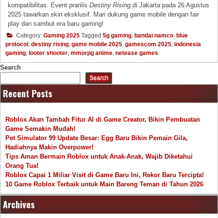
kompatibilitas. Event prarilis
Destiny Rising
di Jakarta pada 26 Agustus
2025 tawarkan skin eksklusif. Mari dukung game mobile dengan fair
play dan sambut era baru gaming!
Category:
Gaming 2025
Tagged
5g gaming
,
bandai namco
,
blue
protocol
,
destiny rising
,
game mobile 2025
,
gamescom 2025
,
indonesia
gaming
,
looter shooter
,
mmorpg anime
,
netease games
Search
Search
Recent Posts
Roblox Akan Tambah Fitur AI di Game Creator, Bikin Pembuatan
Game Semakin Mudah!
Pet Simulator 99 Update Besar: Egg Baru Bikin Pemain Gila,
Hadiahnya Makin Overpower!
Tips Aman Bermain Roblox untuk Anak-Anak, Wajib Diketahui
Orang Tua!
Roblox Capai 1 Miliar Visit di Game Baru Ini, Rekor Baru Tercipta!
10 Game Roblox Terbaik untuk Main Bareng Teman di Tahun 2026
Archives