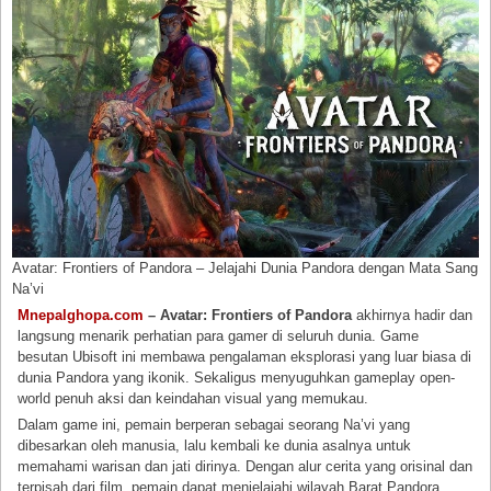
Avatar: Frontiers of Pandora – Jelajahi Dunia Pandora dengan Mata Sang
Na’vi
Mnepalghopa.com
–
Avatar: Frontiers of Pandora
akhirnya hadir dan
langsung menarik perhatian para gamer di seluruh dunia. Game
besutan Ubisoft ini membawa pengalaman eksplorasi yang luar biasa di
dunia Pandora yang ikonik. Sekaligus menyuguhkan gameplay open-
world penuh aksi dan keindahan visual yang memukau.
Dalam game ini, pemain berperan sebagai seorang Na’vi yang
dibesarkan oleh manusia, lalu kembali ke dunia asalnya untuk
memahami warisan dan jati dirinya. Dengan alur cerita yang orisinal dan
terpisah dari film, pemain dapat menjelajahi wilayah Barat Pandora