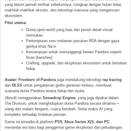
yang belum pernah terlihat sebelumnya. Lengkap dengan hutan lebat,
makhluk-makhluk eksotis, dan teknologi manusia yang mengancam
ekosistem.
Fitur utama:
Dunia open-world yang luas dan penuh detail visual
memukau
Pertempuran seru melawan pasukan RDA dengan gaya
gerilya khas Na’vi
Kemampuan untuk menunggangi hewan Pandora seperti
Ikran (banshee)
Crafting, upgrade, dan eksplorasi ekosistem untuk bertahan
hidup
Avatar: Frontiers of Pandora
juga mendukung teknologi
ray tracing
dan
DLSS
untuk pengalaman grafis generasi terbaru, membuat
suasana dunia Pandora terasa hidup dan nyata.
Ubisoft menggunakan
Snowdrop Engine
, yang juga dipakai dalam
The Division, untuk menghidupkan dunia Pandora secara dinamis—
siang dan malam berganti, cuaca berubah. Serta reaksi AI yang
kompleks terhadap tindakan pemain.
Game ini tersedia di platform
PS5, Xbox Series X|S, dan PC
,
menandai era baru bagi penggemar game eksplorasi dan petualangan.