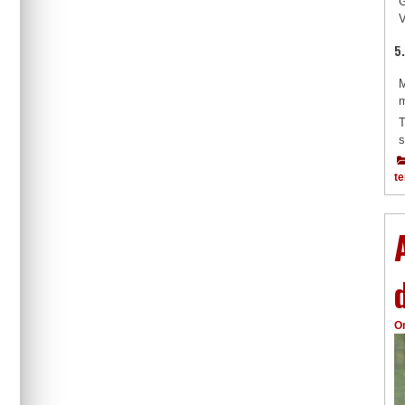
G
V
5
M
m
T
s
te
O