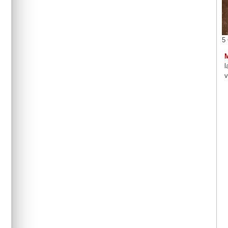
5
l
v