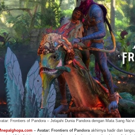
vatar: Frontiers of Pandora – Jelajahi Dunia Pandora dengan Mata Sang Na’vi
Mnepalghopa.com
–
Avatar: Frontiers of Pandora
akhirnya hadir dan langs