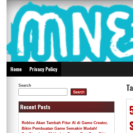
Skip
Mnepalghopa Review
to
content
Indonesia
Home
Privacy Policy
T
Search
Search
Recent Posts
Roblox Akan Tambah Fitur AI di Game Creator,
Bikin Pembuatan Game Semakin Mudah!