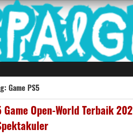
 Game Terkini Palin
ag:
Game PS5
5 Game Open-World Terbaik 202
Spektakuler