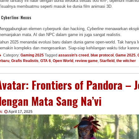
ame fantasy ini hadir dengan dunia terbuka seluas 500 km², dipenuhi makhluk 
isualnya membuatmu seperti masuk ke dunia film animasi 3D.
.
Cyberline: Nexus
enggabungkan elemen cyberpunk dan hacking,
Cyberline
menawarkan eksplor
emanjakan mata. AI dan NPC dalam game ini juga sangat realistis.
ahun 2025 menandai evolusi baru dalam dunia game open-world. Tak hanya luas
emakin kompleks dan mengesankan. Siap-siap kehilangan waktu tidur karen
Category:
Gaming 2025
Tagged
assassin’s creed
,
blue protocol
,
Game 2025
,
rbaru
,
Grafis Realistis
,
GTA 6
,
Open World
,
review game
,
Starfield
,
the witcher
Avatar: Frontiers of Pandora – 
dengan Mata Sang Na’vi
n:
April 17, 2025