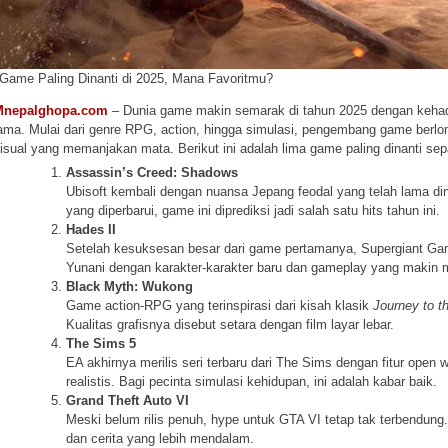
 Game Paling Dinanti di 2025, Mana Favoritmu?
Mnepalghopa.com
– Dunia game makin semarak di tahun 2025 dengan kehadir
ama. Mulai dari genre RPG, action, hingga simulasi, pengembang game ber
isual yang memanjakan mata. Berikut ini adalah lima game paling dinanti se
Assassin’s Creed: Shadows
Ubisoft kembali dengan nuansa Jepang feodal yang telah lama dina
yang diperbarui, game ini diprediksi jadi salah satu hits tahun ini.
Hades II
Setelah kesuksesan besar dari game pertamanya, Supergiant Ga
Yunani dengan karakter-karakter baru dan gameplay yang makin 
Black Myth: Wukong
Game action-RPG yang terinspirasi dari kisah klasik
Journey to t
Kualitas grafisnya disebut setara dengan film layar lebar.
The Sims 5
EA akhirnya merilis seri terbaru dari The Sims dengan fitur open w
realistis. Bagi pecinta simulasi kehidupan, ini adalah kabar baik.
Grand Theft Auto VI
Meski belum rilis penuh, hype untuk GTA VI tetap tak terbendung.
dan cerita yang lebih mendalam.