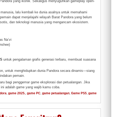
a Pandora yang ikonik. Sekaligus menyuguhkan gameplay open-
h manusia, lalu kembali ke dunia asalnya untuk memahami
ilm, pemain dapat menjelajahi wilayah Barat Pandora yang belum
ksotis, dan teknologi manusia yang mengancam ekosistem.
s Na’vi
nshee)
SS
untuk pengalaman grafis generasi terbaru, membuat suasana
sion, untuk menghidupkan dunia Pandora secara dinamis—siang
tindakan pemain.
baru bagi penggemar game eksplorasi dan petualangan. Jika
 ini adalah game yang wajib kamu coba.
dora
,
game 2025.
,
game PC
,
game petualangan
,
Game PS5
,
game