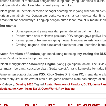
esutan Ubisoft ini membawa pengalaman eksplorasi yang luar biasa di duni
orld penuh aksi dan keindahan visual yang memukau.
alam game ini, pemain berperan sebagai seorang Na’vi yang dibesarkan ole
arisan dan jati dirinya. Dengan alur cerita yang orisinal dan terpisah dari f
ernah terlihat sebelumnya. Lengkap dengan hutan lebat, makhluk-makhluk e
itur utama:
Dunia open-world yang luas dan penuh detail visual memukau
Pertempuran seru melawan pasukan RDA dengan gaya gerilya kha
Kemampuan untuk menunggangi hewan Pandora seperti Ikran (ba
Crafting, upgrade, dan eksplorasi ekosistem untuk bertahan hidup
vatar: Frontiers of Pandora
juga mendukung teknologi
ray tracing
dan
DL
unia Pandora terasa hidup dan nyata.
bisoft menggunakan
Snowdrop Engine
, yang juga dipakai dalam The Divi
an malam berganti, cuaca berubah. Serta reaksi AI yang kompleks terhadap 
ame ini tersedia di platform
PS5, Xbox Series X|S, dan PC
, menandai era 
amu menyukai dunia Avatar atau suka game bertema alam dan budaya alien,
Category:
Gaming 2025
Tagged
Avatar Frontiers of Pandora
,
DLSS
,
dunia Pan
isoft
,
game Xbox
,
Ikran
,
Na'vi
,
Open World
,
Ray Tracing