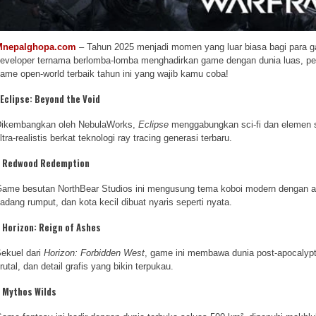
Mnepalghopa.com
– Tahun 2025 menjadi momen yang luar biasa bagi para g
eveloper ternama berlomba-lomba menghadirkan game dengan dunia luas, penu
ame open-world terbaik tahun ini yang wajib kamu coba!
Eclipse: Beyond the Void
ikembangkan oleh NebulaWorks,
Eclipse
menggabungkan sci-fi dan elemen su
ltra-realistis berkat teknologi ray tracing generasi terbaru.
.
Redwood Redemption
ame besutan NorthBear Studios ini mengusung tema koboi modern dengan alur
adang rumput, dan kota kecil dibuat nyaris seperti nyata.
.
Horizon: Reign of Ashes
ekuel dari
Horizon: Forbidden West
, game ini membawa dunia post-apocalypti
rutal, dan detail grafis yang bikin terpukau.
.
Mythos Wilds