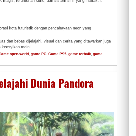
magis, reruntuhan kuno, dan sistem sihir yang interaktif.
asi kota futuristik dengan pencahayaan neon yang
 dan bebas dijelajahi, visual dan cerita yang ditawarkan juga
a keasyikan main!
Game open-world
,
game PC
,
Game PS5
,
game terbaik
,
game
Jelajahi Dunia Pandora