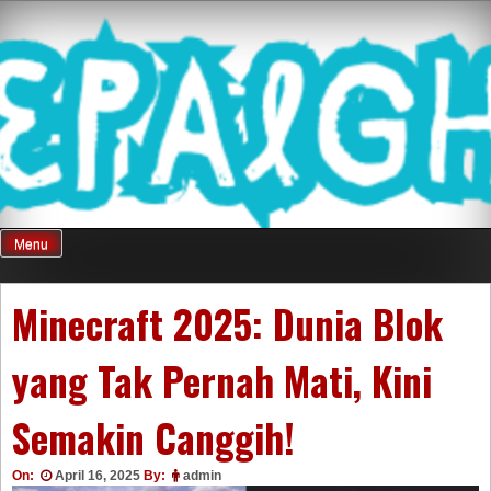
Skip
Mnepalghopa
to
content
Review Game
Terkini Paling
Menu
Seluruh Di
Minecraft 2025: Dunia Blok
yang Tak Pernah Mati, Kini
Indonesia
Semakin Canggih!
On:
April 16, 2025
By:
admin