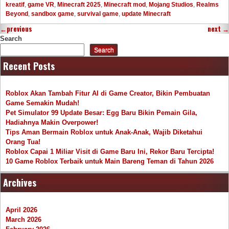
kreatif
,
game VR
,
Minecraft 2025
,
Minecraft mod
,
Mojang Studios
,
Realms
Beyond
,
sandbox game
,
survival game
,
update Minecraft
←
previous
next
→
Search
Search
Recent Posts
Roblox Akan Tambah Fitur AI di Game Creator, Bikin Pembuatan
Game Semakin Mudah!
Pet Simulator 99 Update Besar: Egg Baru Bikin Pemain Gila,
Hadiahnya Makin Overpower!
Tips Aman Bermain Roblox untuk Anak-Anak, Wajib Diketahui
Orang Tua!
Roblox Capai 1 Miliar Visit di Game Baru Ini, Rekor Baru Tercipta!
10 Game Roblox Terbaik untuk Main Bareng Teman di Tahun 2026
Archives
April 2026
March 2026