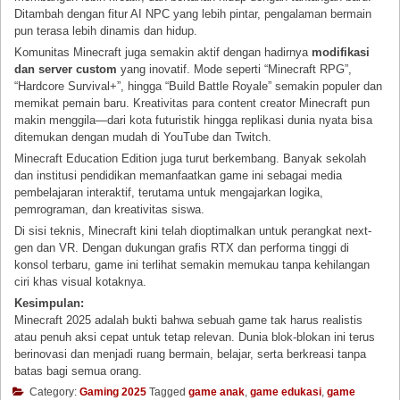
Ditambah dengan fitur AI NPC yang lebih pintar, pengalaman bermain
pun terasa lebih dinamis dan hidup.
Komunitas Minecraft juga semakin aktif dengan hadirnya
modifikasi
dan server custom
yang inovatif. Mode seperti “Minecraft RPG”,
“Hardcore Survival+”, hingga “Build Battle Royale” semakin populer dan
memikat pemain baru. Kreativitas para content creator Minecraft pun
makin menggila—dari kota futuristik hingga replikasi dunia nyata bisa
ditemukan dengan mudah di YouTube dan Twitch.
Minecraft Education Edition juga turut berkembang. Banyak sekolah
dan institusi pendidikan memanfaatkan game ini sebagai media
pembelajaran interaktif, terutama untuk mengajarkan logika,
pemrograman, dan kreativitas siswa.
Di sisi teknis, Minecraft kini telah dioptimalkan untuk perangkat next-
gen dan VR. Dengan dukungan grafis RTX dan performa tinggi di
konsol terbaru, game ini terlihat semakin memukau tanpa kehilangan
ciri khas visual kotaknya.
Kesimpulan:
Minecraft 2025 adalah bukti bahwa sebuah game tak harus realistis
atau penuh aksi cepat untuk tetap relevan. Dunia blok-blokan ini terus
berinovasi dan menjadi ruang bermain, belajar, serta berkreasi tanpa
batas bagi semua orang.
Category:
Gaming 2025
Tagged
game anak
,
game edukasi
,
game