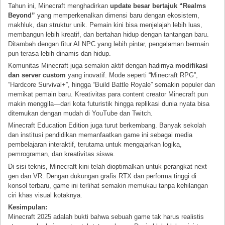
Tahun ini, Minecraft menghadirkan
update besar bertajuk “Realms
Beyond”
yang memperkenalkan dimensi baru dengan ekosistem,
makhluk, dan struktur unik. Pemain kini bisa menjelajah lebih luas,
membangun lebih kreatif, dan bertahan hidup dengan tantangan baru.
Ditambah dengan fitur AI NPC yang lebih pintar, pengalaman bermain
pun terasa lebih dinamis dan hidup.
Komunitas Minecraft juga semakin aktif dengan hadirnya
modifikasi
dan server custom
yang inovatif. Mode seperti “Minecraft RPG”,
“Hardcore Survival+”, hingga “Build Battle Royale” semakin populer dan
memikat pemain baru. Kreativitas para content creator Minecraft pun
makin menggila—dari kota futuristik hingga replikasi dunia nyata bisa
ditemukan dengan mudah di YouTube dan Twitch.
Minecraft Education Edition juga turut berkembang. Banyak sekolah
dan institusi pendidikan memanfaatkan game ini sebagai media
pembelajaran interaktif, terutama untuk mengajarkan logika,
pemrograman, dan kreativitas siswa.
Di sisi teknis, Minecraft kini telah dioptimalkan untuk perangkat next-
gen dan VR. Dengan dukungan grafis RTX dan performa tinggi di
konsol terbaru, game ini terlihat semakin memukau tanpa kehilangan
ciri khas visual kotaknya.
Kesimpulan:
Minecraft 2025 adalah bukti bahwa sebuah game tak harus realistis