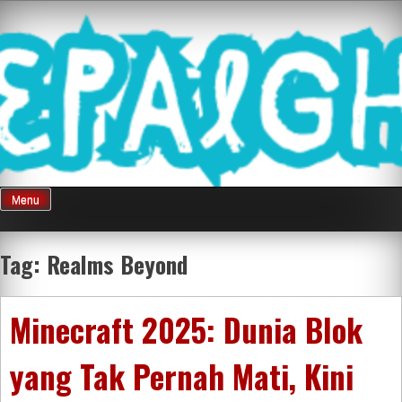
Skip
Mnepalghopa
to
content
Review Game
Terkini Paling
Menu
Seluruh Di
Tag:
Realms Beyond
Indonesia
Minecraft 2025: Dunia Blok
yang Tak Pernah Mati, Kini