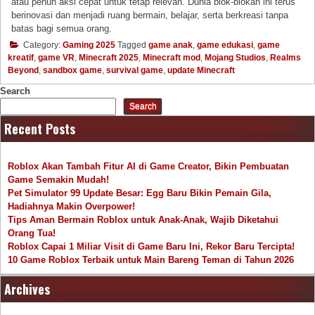
atau penuh aksi cepat untuk tetap relevan. Dunia blok-blokan ini terus
berinovasi dan menjadi ruang bermain, belajar, serta berkreasi tanpa
batas bagi semua orang.
Category:
Gaming 2025
Tagged
game anak
,
game edukasi
,
game
kreatif
,
game VR
,
Minecraft 2025
,
Minecraft mod
,
Mojang Studios
,
Realms
Beyond
,
sandbox game
,
survival game
,
update Minecraft
Search
Search
Recent Posts
Roblox Akan Tambah Fitur AI di Game Creator, Bikin Pembuatan
Game Semakin Mudah!
Pet Simulator 99 Update Besar: Egg Baru Bikin Pemain Gila,
Hadiahnya Makin Overpower!
Tips Aman Bermain Roblox untuk Anak-Anak, Wajib Diketahui
Orang Tua!
Roblox Capai 1 Miliar Visit di Game Baru Ini, Rekor Baru Tercipta!
10 Game Roblox Terbaik untuk Main Bareng Teman di Tahun 2026
Archives