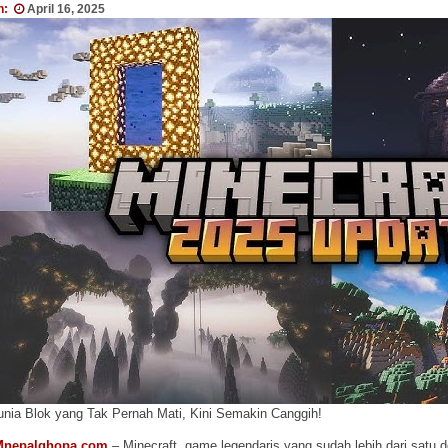
n:
April 16, 2025
unia Blok yang Tak Pernah Mati, Kini Semakin Canggih!
Mnepalghopa.com
– Minecraft, game legendaris yang sudah lebih dari satu 