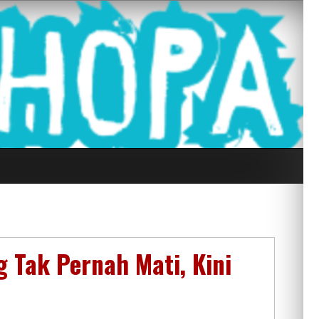
g Seluruh Di
 Tak Pernah Mati, Kini