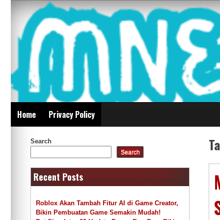
Skip
Mnepalghopa Review
to
content
Indonesia
Home
Privacy Policy
T
Search
Search
Recent Posts
Roblox Akan Tambah Fitur AI di Game Creator,
Bikin Pembuatan Game Semakin Mudah!