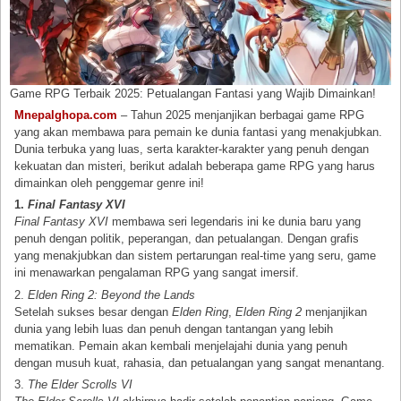
Game RPG Terbaik 2025: Petualangan Fantasi yang Wajib Dimainkan!
Mnepalghopa.com
– Tahun 2025 menjanjikan berbagai game RPG
yang akan membawa para pemain ke dunia fantasi yang menakjubkan.
Dunia terbuka yang luas, serta karakter-karakter yang penuh dengan
kekuatan dan misteri, berikut adalah beberapa game RPG yang harus
dimainkan oleh penggemar genre ini!
1.
Final Fantasy XVI
Final Fantasy XVI
membawa seri legendaris ini ke dunia baru yang
penuh dengan politik, peperangan, dan petualangan. Dengan grafis
yang menakjubkan dan sistem pertarungan real-time yang seru, game
ini menawarkan pengalaman RPG yang sangat imersif.
2.
Elden Ring 2: Beyond the Lands
Setelah sukses besar dengan
Elden Ring
,
Elden Ring 2
menjanjikan
dunia yang lebih luas dan penuh dengan tantangan yang lebih
mematikan. Pemain akan kembali menjelajahi dunia yang penuh
dengan musuh kuat, rahasia, dan petualangan yang sangat menantang.
3.
The Elder Scrolls VI