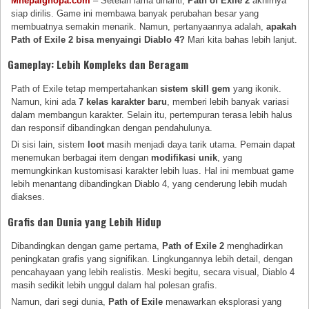
Mnepalghopa.com
– Setelah lama dinanti,
Path of Exile 2
akhirnya
siap dirilis. Game ini membawa banyak perubahan besar yang
membuatnya semakin menarik. Namun, pertanyaannya adalah,
apakah
Path of Exile 2 bisa menyaingi Diablo 4?
Mari kita bahas lebih lanjut.
Gameplay: Lebih Kompleks dan Beragam
Path of Exile tetap mempertahankan
sistem skill gem
yang ikonik.
Namun, kini ada
7 kelas karakter baru
, memberi lebih banyak variasi
dalam membangun karakter. Selain itu, pertempuran terasa lebih halus
dan responsif dibandingkan dengan pendahulunya.
Di sisi lain, sistem
loot
masih menjadi daya tarik utama. Pemain dapat
menemukan berbagai item dengan
modifikasi unik
, yang
memungkinkan kustomisasi karakter lebih luas. Hal ini membuat game
lebih menantang dibandingkan Diablo 4, yang cenderung lebih mudah
diakses.
Grafis dan Dunia yang Lebih Hidup
Dibandingkan dengan game pertama,
Path of Exile 2
menghadirkan
peningkatan grafis yang signifikan. Lingkungannya lebih detail, dengan
pencahayaan yang lebih realistis. Meski begitu, secara visual, Diablo 4
masih sedikit lebih unggul dalam hal polesan grafis.
Namun, dari segi dunia,
Path of Exile
menawarkan eksplorasi yang