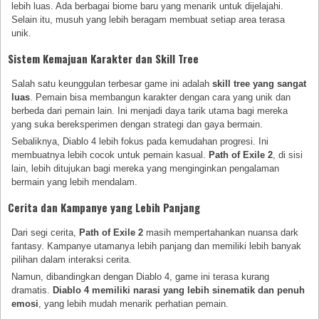
lebih luas. Ada berbagai biome baru yang menarik untuk dijelajahi.
Selain itu, musuh yang lebih beragam membuat setiap area terasa
unik.
Sistem Kemajuan Karakter dan Skill Tree
Salah satu keunggulan terbesar game ini adalah
skill tree yang sangat
luas
. Pemain bisa membangun karakter dengan cara yang unik dan
berbeda dari pemain lain. Ini menjadi daya tarik utama bagi mereka
yang suka bereksperimen dengan strategi dan gaya bermain.
Sebaliknya, Diablo 4 lebih fokus pada kemudahan progresi. Ini
membuatnya lebih cocok untuk pemain kasual.
Path of Exile 2
, di sisi
lain, lebih ditujukan bagi mereka yang menginginkan pengalaman
bermain yang lebih mendalam.
Cerita dan Kampanye yang Lebih Panjang
Dari segi cerita,
Path of Exile 2
masih mempertahankan nuansa dark
fantasy. Kampanye utamanya lebih panjang dan memiliki lebih banyak
pilihan dalam interaksi cerita.
Namun, dibandingkan dengan Diablo 4, game ini terasa kurang
dramatis.
Diablo 4 memiliki narasi yang lebih sinematik dan penuh
emosi
, yang lebih mudah menarik perhatian pemain.