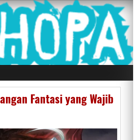
g Seluruh Di
angan Fantasi yang Wajib