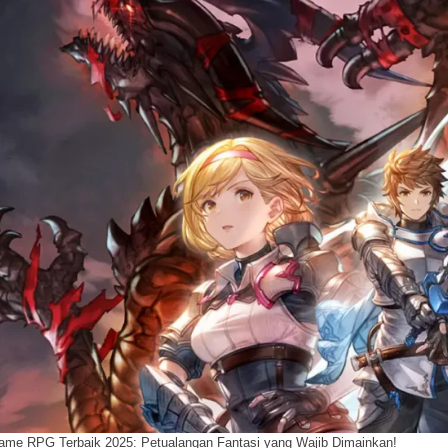
ame RPG Terbaik 2025: Petualangan Fantasi yang Wajib Dimainkan!