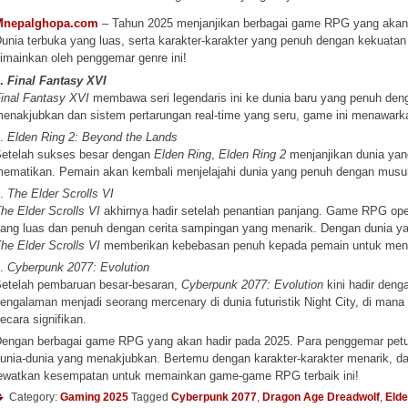
Mnepalghopa.com
– Tahun 2025 menjanjikan berbagai game RPG yang akan
unia terbuka yang luas, serta karakter-karakter yang penuh dengan kekuata
imainkan oleh penggemar genre ini!
1.
Final Fantasy XVI
inal Fantasy XVI
membawa seri legendaris ini ke dunia baru yang penuh deng
enakjubkan dan sistem pertarungan real-time yang seru, game ini menawar
2.
Elden Ring 2: Beyond the Lands
etelah sukses besar dengan
Elden Ring
,
Elden Ring 2
menjanjikan dunia yan
ematikan. Pemain akan kembali menjelajahi dunia yang penuh dengan musuh
3.
The Elder Scrolls VI
he Elder Scrolls VI
akhirnya hadir setelah penantian panjang. Game RPG op
ang luas dan penuh dengan cerita sampingan yang menarik. Dengan dunia yan
he Elder Scrolls VI
memberikan kebebasan penuh kepada pemain untuk mene
4.
Cyberpunk 2077: Evolution
etelah pembaruan besar-besaran,
Cyberpunk 2077: Evolution
kini hadir den
engalaman menjadi seorang mercenary di dunia futuristik Night City, di mana
ecara signifikan.
engan berbagai game RPG yang akan hadir pada 2025. Para penggemar petual
unia-dunia yang menakjubkan. Bertemu dengan karakter-karakter menarik, 
ewatkan kesempatan untuk memainkan game-game RPG terbaik ini!
Category:
Gaming 2025
Tagged
Cyberpunk 2077
,
Dragon Age Dreadwolf
,
Elde