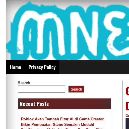
Skip
Mnepalghopa Review
to
content
Indonesia
Home
Privacy Policy
Search
Search
Recent Posts
O
Roblox Akan Tambah Fitur AI di Game Creator,
Bikin Pembuatan Game Semakin Mudah!