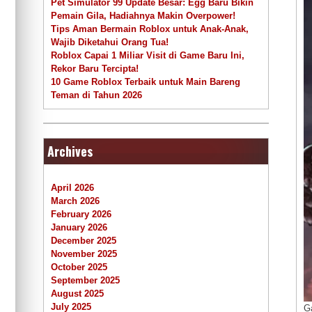
Pet Simulator 99 Update Besar: Egg Baru Bikin
Pemain Gila, Hadiahnya Makin Overpower!
Tips Aman Bermain Roblox untuk Anak-Anak,
Wajib Diketahui Orang Tua!
Roblox Capai 1 Miliar Visit di Game Baru Ini,
Rekor Baru Tercipta!
10 Game Roblox Terbaik untuk Main Bareng
Teman di Tahun 2026
Archives
April 2026
March 2026
February 2026
January 2026
December 2025
November 2025
October 2025
September 2025
August 2025
July 2025
G