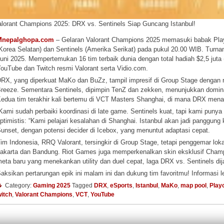
alorant Champions 2025: DRX vs. Sentinels Siap Guncang Istanbul!
Mnepalghopa.com
– Gelaran Valorant Champions 2025 memasuki babak Playof
Korea Selatan) dan Sentinels (Amerika Serikat) pada pukul 20.00 WIB. Turna
uni 2025. Mempertemukan 16 tim terbaik dunia dengan total hadiah $2,5 juta (
ouTube dan Twitch resmi Valorant serta Vidio.com.
RX, yang diperkuat MaKo dan BuZz, tampil impresif di Group Stage dengan r
reeze. Sementara Sentinels, dipimpin TenZ dan zekken, menunjukkan dominas
edua tim terakhir kali bertemu di VCT Masters Shanghai, di mana DRX menang
Kami sudah perbaiki koordinasi di late game. Sentinels kuat, tapi kami punya k
ptimistis: “Kami pelajari kesalahan di Shanghai. Istanbul akan jadi panggu
unset, dengan potensi decider di Icebox, yang menuntut adaptasi cepat.
im Indonesia, RRQ Valorant, tersingkir di Group Stage, tetapi penggemar lok
akarta dan Bandung. Riot Games juga memperkenalkan skin eksklusif Champ
eta baru yang menekankan utility dan duel cepat, laga DRX vs. Sentinels di
aksikan pertarungan epik ini malam ini dan dukung tim favoritmu! Informasi leb
Category:
Gaming 2025
Tagged
DRX
,
eSports
,
Istanbul
,
MaKo
,
map pool
,
Play
itch
,
Valorant Champions
,
VCT
,
YouTube