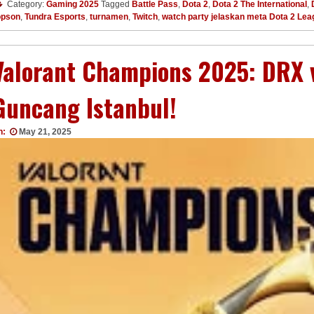
Category:
Gaming 2025
Tagged
Battle Pass
,
Dota 2
,
Dota 2 The International
,
opson
,
Tundra Esports
,
turnamen
,
Twitch
,
watch party jelaskan meta Dota 2 Le
Valorant Champions 2025: DRX v
Guncang Istanbul!
n:
May 21, 2025