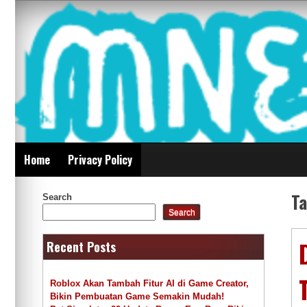
Skip
Mnepalghopa Review
to
content
Indonesia
Home
Privacy Policy
T
Search
Search
Recent Posts
Roblox Akan Tambah Fitur AI di Game Creator,
Bikin Pembuatan Game Semakin Mudah!