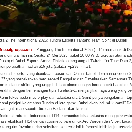
ta 2 The International 2025: Tundra Esports Tantang Team Spirit di Dubai!
Mnepalghopa.com
– Panggung The International 2025 (TI14) memanas di Dub
ang dimulai hari ini, Sabtu, 24 Mei 2025, pukul 20.00 WIB. Sorotan utama ad
Rusia) di Dubai Esports Arena. Disiarkan langsung di Twitch, YouTube Dota 2
emperebutkan hadiah $15 juta (sekitar Rp235 miliar).
undra Esports, yang diperkuat Topson dan Quinn, tampil dominan di Group St
.37 yang menekankan hero seperti Pangolier dan Dawnbreaker. Sementara Tea
an midlaner sh1ro, yang unggul di lane phase dengan hero seperti Faceless
erakhir dengan kemenangan tipis Tundra 2-1, menjanjikan laga ulang yang pen
Kami fokus pada macro play dan adaptasi draft. Spirit punya pengalaman, tap
Kami pelajari kelemahan Tundra di late game. Dubai akan jadi milik kami!” 
eamfight, map seperti Dire dan Radiant akan krusial.
eski tak ada tim Indonesia di TI14, komunitas lokal antusias menggelar watch 
ass eksklusif TI14 dengan cosmetic baru untuk Arc Warden dan Viper. Laga 
ukung tim favoritmu dan saksikan aksi epik ini! Informasi lebih lanjut tersedia