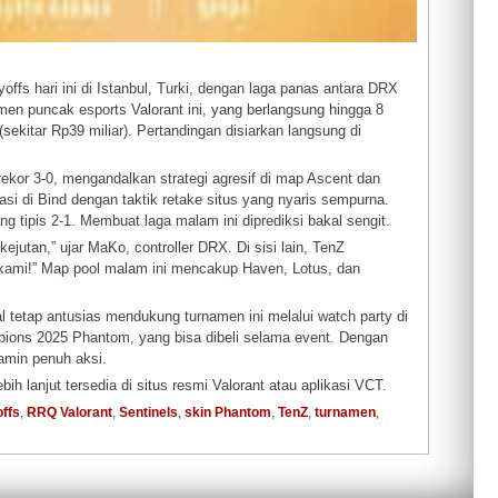
fs hari ini di Istanbul, Turki, dengan laga panas antara DRX
men puncak esports Valorant ini, yang berlangsung hingga 8
sekitar Rp39 miliar). Pertandingan disiarkan langsung di
ekor 3-0, mengandalkan strategi agresif di map Ascent dan
i di Bind dengan taktik retake situs yang nyaris sempurna.
 tipis 2-1. Membuat laga malam ini diprediksi bakal sengit.
ejutan,” ujar MaKo, controller DRX. Di sisi lain, TenZ
ng kami!” Map pool malam ini mencakup Haven, Lotus, dan
al tetap antusias mendukung turnamen ini melalui watch party di
ions 2025 Phantom, yang bisa dibeli selama event. Dengan
jamin penuh aksi.
ih lanjut tersedia di situs resmi Valorant atau aplikasi VCT.
offs
,
RRQ Valorant
,
Sentinels
,
skin Phantom
,
TenZ
,
turnamen
,