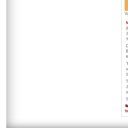
V
(
J
Y
D
B
K
“
o
S
T
J
m
S
Tw