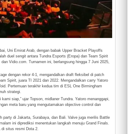
ai, Uni Emirat Arab, dengan babak Upper Bracket Playoffs
alah duel sengit antara Tundra Esports (Eropa) dan Team Spirit
, dan Vidio.com. Turnamen ini, berlangsung hingga 7 Juni 2025,
age dengan rekor 4-1, mengandalkan draft fleksibel di patch
m Spirit, juara TI 2021 dan 2022. Mengandalkan carry Yatoro
 Void. Pertemuan terakhir kedua tim di ESL One Birmingham
uh strategi.
i kami siap,” ujar Topson, midlaner Tundra. Yatoro menanggapi,
Dengan meta baru yang mengutamakan objective control dan
party di Jakarta, Surabaya, dan Bali. Valve juga merilis Battle
malam ini diprediksi menentukan langkah menuju Grand Finals.
 di situs resmi Dota 2.