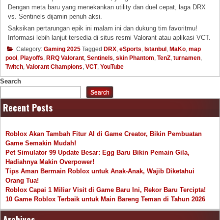
Dengan meta baru yang menekankan utility dan duel cepat, laga DRX
vs. Sentinels dijamin penuh aksi.
Saksikan pertarungan epik ini malam ini dan dukung tim favoritmu!
Informasi lebih lanjut tersedia di situs resmi Valorant atau aplikasi VCT.
Category:
Gaming 2025
Tagged
DRX
,
eSports
,
Istanbul
,
MaKo
,
map
pool
,
Playoffs
,
RRQ Valorant
,
Sentinels
,
skin Phantom
,
TenZ
,
turnamen
,
Twitch
,
Valorant Champions
,
VCT
,
YouTube
Search
Search
Recent Posts
Roblox Akan Tambah Fitur AI di Game Creator, Bikin Pembuatan
Game Semakin Mudah!
Pet Simulator 99 Update Besar: Egg Baru Bikin Pemain Gila,
Hadiahnya Makin Overpower!
Tips Aman Bermain Roblox untuk Anak-Anak, Wajib Diketahui
Orang Tua!
Roblox Capai 1 Miliar Visit di Game Baru Ini, Rekor Baru Tercipta!
10 Game Roblox Terbaik untuk Main Bareng Teman di Tahun 2026
Archives