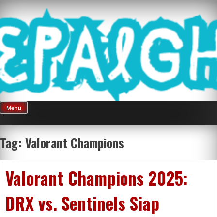
Skip
Mnepalghopa
to
content
Review Game
Terkini Paling
Menu
Seluruh Di
Tag:
Valorant Champions
Indonesia
Valorant Champions 2025:
DRX vs. Sentinels Siap