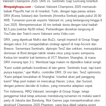
Valorant Champions 2025: DRX vs. Sentinels Siap Guncang Istanbul!
Mnepalghopa.com
– Gelaran Valorant Champions 2025 memasuki
babak Playoffs hari ini di Istanbul, Turki, dengan laga panas antara
DRX (Korea Selatan) dan Sentinels (Amerika Serikat) pada pukul 20.00
WIB. Turnamen puncak esports Valorant ini, yang berlangsung hingga 8
Juni 2025. Mempertemukan 16 tim terbaik dunia dengan total hadiah
$2,5 juta (sekitar Rp39 miliar). Pertandingan disiarkan langsung di
YouTube dan Twitch resmi Valorant serta Vidio.com.
DRX, yang diperkuat MaKo dan BuZz, tampil impresif di Group Stage
dengan rekor 3-0, mengandalkan strategi agresif di map Ascent dan
Breeze. Sementara Sentinels, dipimpin TenZ dan zekken, menunjukkan
dominasi di Bind dengan taktik retake situs yang nyaris sempurna.
Kedua tim terakhir kali bertemu di VCT Masters Shanghai, di mana
DRX menang tipis 2-1. Membuat laga malam ini diprediksi bakal sengit.
“Kami sudah perbaiki koordinasi di late game. Sentinels kuat, tapi kami
punya kejutan,” ujar MaKo, controller DRX. Di sisi lain, TenZ optimistis:
“Kami pelajari kesalahan di Shanghai. Istanbul akan jadi panggung
kami!” Map pool malam ini mencakup Haven, Lotus, dan Sunset,
dengan potensi decider di Icebox, yang menuntut adaptasi cepat.
Tim Indonesia, RRQ Valorant, tersingkir di Group Stage, tetapi
penggemar lokal tetap antusias mendukung turnamen ini melalui watch
party di Jakarta dan Bandung. Riot Games juga memperkenalkan skin
eksklusif Champions 2025 Phantom, yang bisa dibeli selama event.