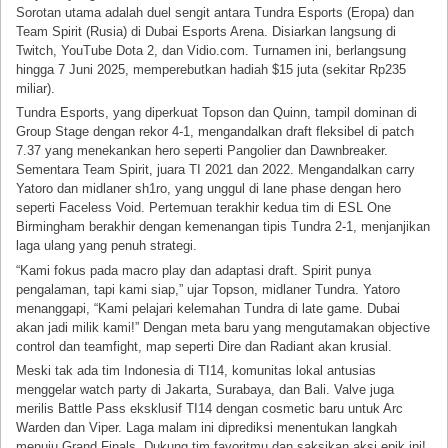
Sorotan utama adalah duel sengit antara Tundra Esports (Eropa) dan
Team Spirit (Rusia) di Dubai Esports Arena. Disiarkan langsung di
Twitch, YouTube Dota 2, dan Vidio.com. Turnamen ini, berlangsung
hingga 7 Juni 2025, memperebutkan hadiah $15 juta (sekitar Rp235
miliar).
Tundra Esports, yang diperkuat Topson dan Quinn, tampil dominan di
Group Stage dengan rekor 4-1, mengandalkan draft fleksibel di patch
7.37 yang menekankan hero seperti Pangolier dan Dawnbreaker.
Sementara Team Spirit, juara TI 2021 dan 2022. Mengandalkan carry
Yatoro dan midlaner sh1ro, yang unggul di lane phase dengan hero
seperti Faceless Void. Pertemuan terakhir kedua tim di ESL One
Birmingham berakhir dengan kemenangan tipis Tundra 2-1, menjanjikan
laga ulang yang penuh strategi.
“Kami fokus pada macro play dan adaptasi draft. Spirit punya
pengalaman, tapi kami siap,” ujar Topson, midlaner Tundra. Yatoro
menanggapi, “Kami pelajari kelemahan Tundra di late game. Dubai
akan jadi milik kami!” Dengan meta baru yang mengutamakan objective
control dan teamfight, map seperti Dire dan Radiant akan krusial.
Meski tak ada tim Indonesia di TI14, komunitas lokal antusias
menggelar watch party di Jakarta, Surabaya, dan Bali. Valve juga
merilis Battle Pass eksklusif TI14 dengan cosmetic baru untuk Arc
Warden dan Viper. Laga malam ini diprediksi menentukan langkah
menuju Grand Finals. Dukung tim favoritmu dan saksikan aksi epik ini!