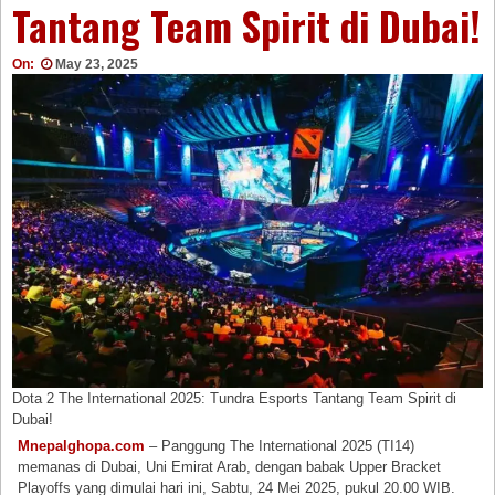
Tantang Team Spirit di Dubai!
On:
May 23, 2025
Dota 2 The International 2025: Tundra Esports Tantang Team Spirit di
Dubai!
Mnepalghopa.com
– Panggung The International 2025 (TI14)
memanas di Dubai, Uni Emirat Arab, dengan babak Upper Bracket
Playoffs yang dimulai hari ini, Sabtu, 24 Mei 2025, pukul 20.00 WIB.