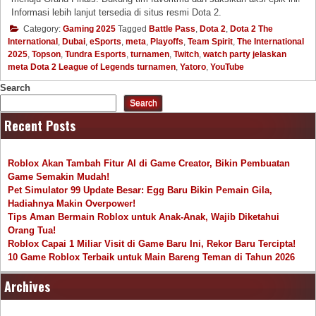
Informasi lebih lanjut tersedia di situs resmi Dota 2.
Category:
Gaming 2025
Tagged
Battle Pass
,
Dota 2
,
Dota 2 The
International
,
Dubai
,
eSports
,
meta
,
Playoffs
,
Team Spirit
,
The International
2025
,
Topson
,
Tundra Esports
,
turnamen
,
Twitch
,
watch party jelaskan
meta Dota 2 League of Legends turnamen
,
Yatoro
,
YouTube
Search
Search
Recent Posts
Roblox Akan Tambah Fitur AI di Game Creator, Bikin Pembuatan
Game Semakin Mudah!
Pet Simulator 99 Update Besar: Egg Baru Bikin Pemain Gila,
Hadiahnya Makin Overpower!
Tips Aman Bermain Roblox untuk Anak-Anak, Wajib Diketahui
Orang Tua!
Roblox Capai 1 Miliar Visit di Game Baru Ini, Rekor Baru Tercipta!
10 Game Roblox Terbaik untuk Main Bareng Teman di Tahun 2026
Archives