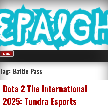
Skip
Mnepalghopa
to
content
Review Game
Terkini Paling
Menu
Seluruh Di
Tag:
Battle Pass
Indonesia
Dota 2 The International
2025: Tundra Esports