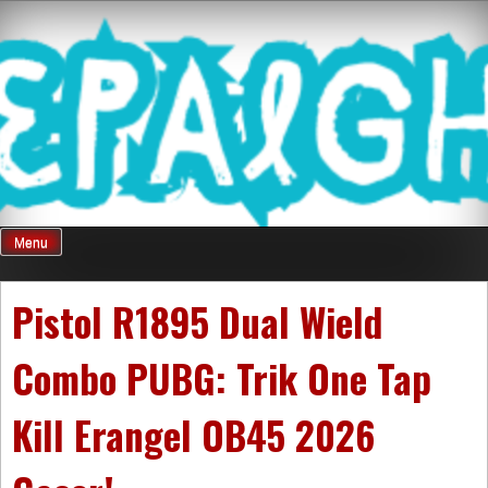
Skip
Mnepalghopa
to
content
Review Game
Terkini Paling
Menu
Seluruh Di
Pistol R1895 Dual Wield
Combo PUBG: Trik One Tap
Indonesia
Kill Erangel OB45 2026