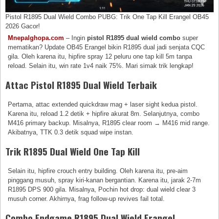
Pistol R1895 Dual Wield Combo PUBG: Trik One Tap Kill Erangel OB45
2026 Gacor!
Mnepalghopa.com
– Ingin
pistol R1895 dual wield combo
super
mematikan? Update OB45 Erangel bikin R1895 dual jadi senjata CQC
gila. Oleh karena itu, hipfire spray 12 peluru one tap kill 5m tanpa
reload. Selain itu, win rate 1v4 naik 75%. Mari simak trik lengkap!
Attac Pistol R1895 Dual Wield Terbaik
Pertama, attac extended quickdraw mag + laser sight kedua pistol.
Karena itu, reload 1.2 detik + hipfire akurat 8m. Selanjutnya, combo
M416 primary backup. Misalnya, R1895 clear room → M416 mid range.
Akibatnya, TTK 0.3 detik squad wipe instan.
Trik R1895 Dual Wield One Tap Kill
Selain itu, hipfire crouch entry building. Oleh karena itu, pre-aim
pinggang musuh, spray kiri-kanan bergantian. Karena itu, jarak 2-7m
R1895 DPS 900 gila. Misalnya, Pochin hot drop: dual wield clear 3
musuh corner. Akhirnya, frag follow-up revives fail total.
Combo Endgame R1895 Dual Wield Erangel