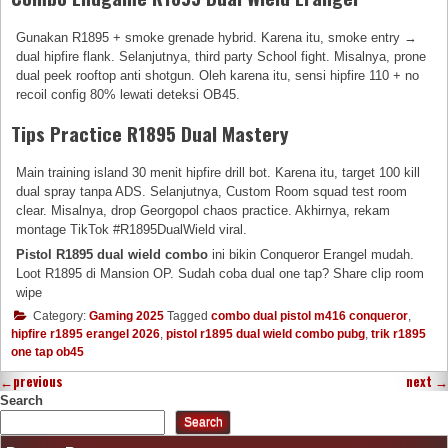
Gunakan R1895 + smoke grenade hybrid. Karena itu, smoke entry →
dual hipfire flank. Selanjutnya, third party School fight. Misalnya, prone
dual peek rooftop anti shotgun. Oleh karena itu, sensi hipfire 110 + no
recoil config 80% lewati deteksi OB45.
Tips Practice R1895 Dual Mastery
Main training island 30 menit hipfire drill bot. Karena itu, target 100 kill
dual spray tanpa ADS. Selanjutnya, Custom Room squad test room
clear. Misalnya, drop Georgopol chaos practice. Akhirnya, rekam
montage TikTok #R1895DualWield viral.
Pistol R1895 dual wield combo
ini bikin Conqueror Erangel mudah.
Loot R1895 di Mansion OP. Sudah coba dual one tap? Share clip room
wipe
Category:
Gaming 2025
Tagged
combo dual pistol m416 conqueror
,
hipfire r1895 erangel 2026
,
pistol r1895 dual wield combo pubg
,
trik r1895
one tap ob45
←
previous
next
→
Search
Search