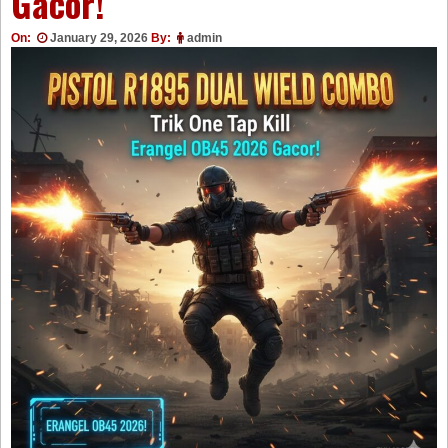
Gacor!
On:
January 29, 2026
By:
admin