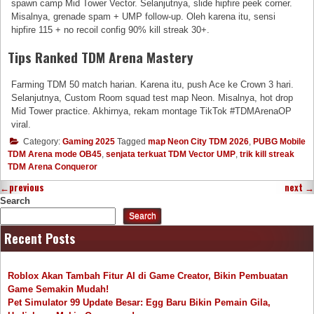
spawn camp Mid Tower Vector. Selanjutnya, slide hipfire peek corner.
Misalnya, grenade spam + UMP follow-up. Oleh karena itu, sensi
hipfire 115 + no recoil config 90% kill streak 30+.
Tips Ranked TDM Arena Mastery
Farming TDM 50 match harian. Karena itu, push Ace ke Crown 3 hari.
Selanjutnya, Custom Room squad test map Neon. Misalnya, hot drop
Mid Tower practice. Akhirnya, rekam montage TikTok #TDMArenaOP
viral.
Category:
Gaming 2025
Tagged
map Neon City TDM 2026
,
PUBG Mobile
TDM Arena mode OB45
,
senjata terkuat TDM Vector UMP
,
trik kill streak
TDM Arena Conqueror
←
previous
next
→
Search
Search
Recent Posts
Roblox Akan Tambah Fitur AI di Game Creator, Bikin Pembuatan
Game Semakin Mudah!
Pet Simulator 99 Update Besar: Egg Baru Bikin Pemain Gila,