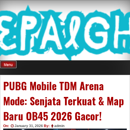
Skip
Mnepalghopa
to
content
Review Game
Terkini Paling
Menu
Seluruh Di
PUBG Mobile TDM Arena
Mode: Senjata Terkuat & Map
Indonesia
Baru OB45 2026 Gacor!
On:
January 31, 2026
By:
admin