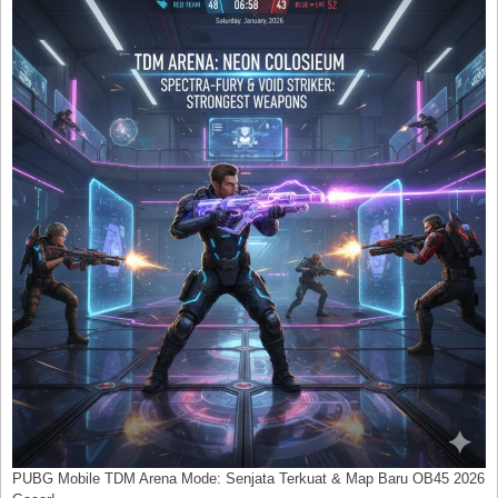
PUBG Mobile TDM Arena Mode: Senjata Terkuat & Map Baru OB45 2026