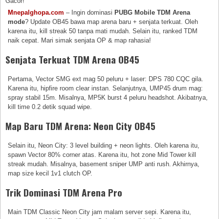
Gacor!
Mnepalghopa.com
– Ingin dominasi
PUBG Mobile TDM Arena
mode
? Update OB45 bawa map arena baru + senjata terkuat. Oleh
karena itu, kill streak 50 tanpa mati mudah. Selain itu, ranked TDM
naik cepat. Mari simak senjata OP & map rahasia!
Senjata Terkuat TDM Arena OB45
Pertama, Vector SMG ext mag 50 peluru + laser: DPS 780 CQC gila.
Karena itu, hipfire room clear instan. Selanjutnya, UMP45 drum mag:
spray stabil 15m. Misalnya, MP5K burst 4 peluru headshot. Akibatnya,
kill time 0.2 detik squad wipe.
Map Baru TDM Arena: Neon City OB45
Selain itu, Neon City: 3 level building + neon lights. Oleh karena itu,
spawn Vector 80% corner atas. Karena itu, hot zone Mid Tower kill
streak mudah. Misalnya, basement sniper UMP anti rush. Akhirnya,
map size kecil 1v1 clutch OP.
Trik Dominasi TDM Arena Pro
Main TDM Classic Neon City jam malam server sepi. Karena itu,