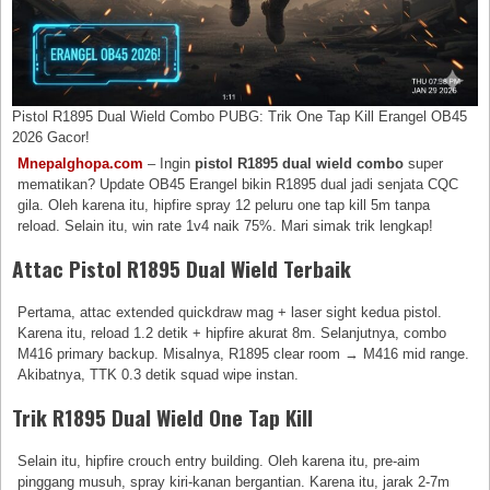
Pistol R1895 Dual Wield Combo PUBG: Trik One Tap Kill Erangel OB45
2026 Gacor!
Mnepalghopa.com
– Ingin
pistol R1895 dual wield combo
super
mematikan? Update OB45 Erangel bikin R1895 dual jadi senjata CQC
gila. Oleh karena itu, hipfire spray 12 peluru one tap kill 5m tanpa
reload. Selain itu, win rate 1v4 naik 75%. Mari simak trik lengkap!
Attac Pistol R1895 Dual Wield Terbaik
Pertama, attac extended quickdraw mag + laser sight kedua pistol.
Karena itu, reload 1.2 detik + hipfire akurat 8m. Selanjutnya, combo
M416 primary backup. Misalnya, R1895 clear room → M416 mid range.
Akibatnya, TTK 0.3 detik squad wipe instan.
Trik R1895 Dual Wield One Tap Kill
Selain itu, hipfire crouch entry building. Oleh karena itu, pre-aim
pinggang musuh, spray kiri-kanan bergantian. Karena itu, jarak 2-7m