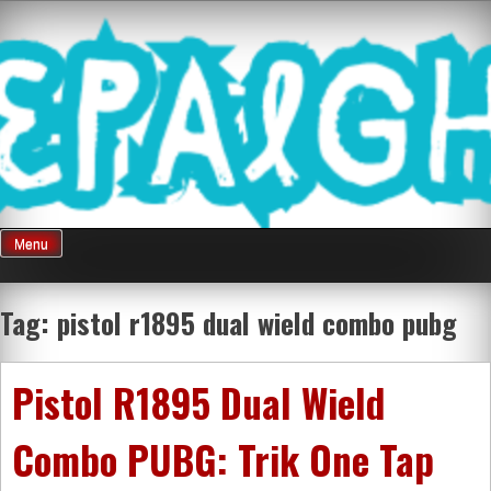
Skip
Mnepalghopa
to
content
Review Game
Terkini Paling
Menu
Seluruh Di
Tag:
pistol r1895 dual wield combo pubg
Indonesia
Pistol R1895 Dual Wield
Combo PUBG: Trik One Tap