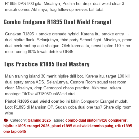
R1895 DPS 900 gila. Misalnya, Pochin hot drop: dual wield clear 3
musuh corner. Akhirnya, frag follow-up revives fail total.
Combo Endgame R1895 Dual Wield Erangel
Gunakan R1895 + smoke grenade hybrid. Karena itu, smoke entry →
dual hipfire flank. Selanjutnya, third party School fight. Misalnya, prone
dual peek rooftop anti shotgun. Oleh karena itu, sensi hipfire 110 + no
recoil config 80% lewati deteksi OB45.
Tips Practice R1895 Dual Mastery
Main training island 30 menit hipfire drill bot. Karena itu, target 100 kill
dual spray tanpa ADS. Selanjutnya, Custom Room squad test room
clear. Misalnya, drop Georgopol chaos practice. Akhirnya, rekam
montage TikTok #R1895DualWield viral.
Pistol R1895 dual wield combo
ini bikin Conqueror Erangel mudah.
Loot R1895 di Mansion OP. Sudah coba dual one tap? Share clip room
wipe
Category:
Gaming 2025
Tagged
combo dual pistol m416 conqueror
,
hipfire r1895 erangel 2026
,
pistol r1895 dual wield combo pubg
,
trik r1895
one tap ob45