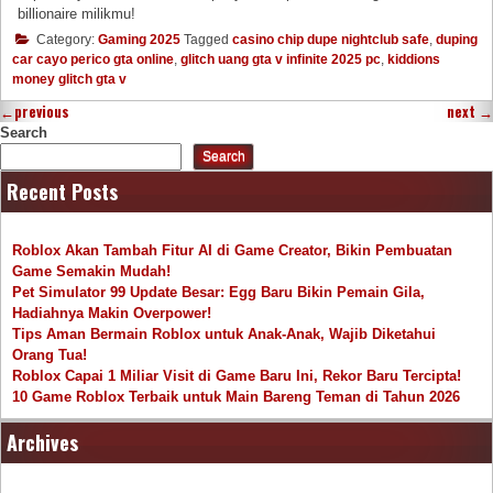
billionaire milikmu!
Category:
Gaming 2025
Tagged
casino chip dupe nightclub safe
,
duping
car cayo perico gta online
,
glitch uang gta v infinite 2025 pc
,
kiddions
money glitch gta v
←
previous
next
→
Search
Search
Recent Posts
Roblox Akan Tambah Fitur AI di Game Creator, Bikin Pembuatan
Game Semakin Mudah!
Pet Simulator 99 Update Besar: Egg Baru Bikin Pemain Gila,
Hadiahnya Makin Overpower!
Tips Aman Bermain Roblox untuk Anak-Anak, Wajib Diketahui
Orang Tua!
Roblox Capai 1 Miliar Visit di Game Baru Ini, Rekor Baru Tercipta!
10 Game Roblox Terbaik untuk Main Bareng Teman di Tahun 2026
Archives