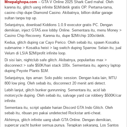
Mnepalghopa.com
– GTA V Online 2025 Shark Card mahal. Oleh
karena itu, glitch uang infinite $1M/detik gratis OP. Pertama-tama,
casino chip dupe Diamond Casino. Akibatnya, billion dollar garage
sultan tanpa top up.
Selanjutnya, download Kiddions 1.0.9 executor gratis PC. Dengan
demikian, inject GTA5.exe lobby Online. Sementara itu, menu Money >
Casino Chip Recovery. Karena itu, dupe $2M/chip 100x/detik.
Kedua, glitch duping car Cayo Perico. Oleh sebab itu, spawn Kosatka
submarine > Kosatka heist > lag switch duping Sparrow. Selain itu, jual
Velum di LSIA $2M/profit infinite loop.
Di sisi lain, nightclub safe glitch. Akibatnya, popularitas max >
disconnect > safe $50K/hari stack 100x. Sementara itu, agency laptop
duping Peyote Plants $1M.
Selanjutnya, tips aman: Solo public session. Dengan kata lain, MTU
800 low ping. Oleh sebab itu, disconnect 20 menit anti detect.
Lebih lanjut, glitch bunker gunrunning. Sementara itu, acid lab
motorcycle duping. Oleh sebab itu, salvage yard car robbery $500K/car
infinite.
Sementara itu, script update harian Discord GTA Indo Glitch. Oleh
sebab itu, ribuan pro pakai undetected Rockstar anti-cheat.
Akhirnya, glitch infinite uang ubah GTA Online. Dengan demikian,
supercar yacht bunker semua punya. Terapkan sekarang, Los Santos