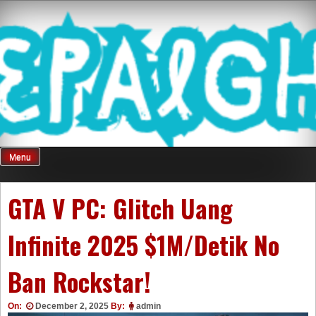
Skip
Mnepalghopa
to
content
Review Game
Terkini Paling
Menu
Seluruh Di
GTA V PC: Glitch Uang
Infinite 2025 $1M/Detik No
Indonesia
Ban Rockstar!
On:
December 2, 2025
By:
admin