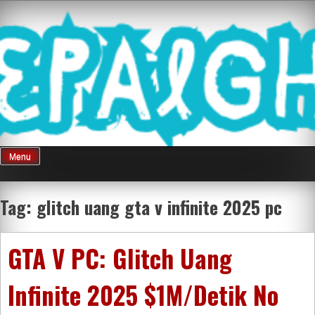
Skip
Mnepalghopa
to
content
Review Game
Terkini Paling
Menu
Seluruh Di
Tag:
glitch uang gta v infinite 2025 pc
Indonesia
GTA V PC: Glitch Uang
Infinite 2025 $1M/Detik No