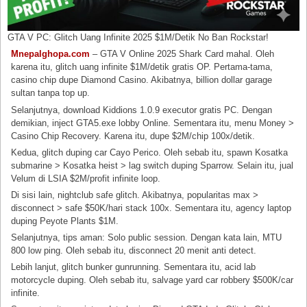
GTA V PC: Glitch Uang Infinite 2025 $1M/Detik No Ban Rockstar!
Mnepalghopa.com
– GTA V Online 2025 Shark Card mahal. Oleh
karena itu, glitch uang infinite $1M/detik gratis OP. Pertama-tama,
casino chip dupe Diamond Casino. Akibatnya, billion dollar garage
sultan tanpa top up.
Selanjutnya, download Kiddions 1.0.9 executor gratis PC. Dengan
demikian, inject GTA5.exe lobby Online. Sementara itu, menu Money >
Casino Chip Recovery. Karena itu, dupe $2M/chip 100x/detik.
Kedua, glitch duping car Cayo Perico. Oleh sebab itu, spawn Kosatka
submarine > Kosatka heist > lag switch duping Sparrow. Selain itu, jual
Velum di LSIA $2M/profit infinite loop.
Di sisi lain, nightclub safe glitch. Akibatnya, popularitas max >
disconnect > safe $50K/hari stack 100x. Sementara itu, agency laptop
duping Peyote Plants $1M.
Selanjutnya, tips aman: Solo public session. Dengan kata lain, MTU
800 low ping. Oleh sebab itu, disconnect 20 menit anti detect.
Lebih lanjut, glitch bunker gunrunning. Sementara itu, acid lab
motorcycle duping. Oleh sebab itu, salvage yard car robbery $500K/car
infinite.