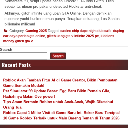
Sementara itu, script update harian Discord GTA Indo Glitch. Oleh
sebab itu, ribuan pro pakai undetected Rockstar anti-cheat.
Akhirnya, glitch infinite uang ubah GTA Online. Dengan demikian,
supercar yacht bunker semua punya. Terapkan sekarang, Los Santos
billionaire milikmu!
Category:
Gaming 2025
Tagged
casino chip dupe nightclub safe
,
duping
car cayo perico gta online
,
glitch uang gta v infinite 2025 pc
,
kiddions
money glitch gta v
Search
Search
Recent Posts
Roblox Akan Tambah Fitur AI di Game Creator, Bikin Pembuatan
Game Semakin Mudah!
Pet Simulator 99 Update Besar: Egg Baru Bikin Pemain Gila,
Hadiahnya Makin Overpower!
Tips Aman Bermain Roblox untuk Anak-Anak, Wajib Diketahui
Orang Tua!
Roblox Capai 1 Miliar Visit di Game Baru Ini, Rekor Baru Tercipta!
10 Game Roblox Terbaik untuk Main Bareng Teman di Tahun 2026