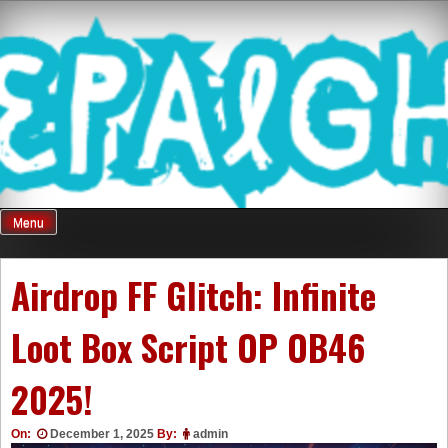
Skip
Mnepalghopa
to
content
Review Game
Terkini Paling
Menu
Seluruh Di
Airdrop FF Glitch: Infinite
Loot Box Script OP OB46
Indonesia
2025!
On:
December 1, 2025
By:
admin