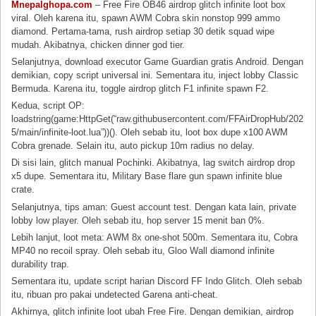
Mnepalghopa.com
– Free Fire OB46 airdrop glitch infinite loot box
viral. Oleh karena itu, spawn AWM Cobra skin nonstop 999 ammo
diamond. Pertama-tama, rush airdrop setiap 30 detik squad wipe
mudah. Akibatnya, chicken dinner god tier.
Selanjutnya, download executor Game Guardian gratis Android. Dengan
demikian, copy script universal ini. Sementara itu, inject lobby Classic
Bermuda. Karena itu, toggle airdrop glitch F1 infinite spawn F2.
Kedua, script OP:
loadstring(game:HttpGet(“raw.githubusercontent.com/FFAirDropHub/202
5/main/infinite-loot.lua”))(). Oleh sebab itu, loot box dupe x100 AWM
Cobra grenade. Selain itu, auto pickup 10m radius no delay.
Di sisi lain, glitch manual Pochinki. Akibatnya, lag switch airdrop drop
x5 dupe. Sementara itu, Military Base flare gun spawn infinite blue
crate.
Selanjutnya, tips aman: Guest account test. Dengan kata lain, private
lobby low player. Oleh sebab itu, hop server 15 menit ban 0%.
Lebih lanjut, loot meta: AWM 8x one-shot 500m. Sementara itu, Cobra
MP40 no recoil spray. Oleh sebab itu, Gloo Wall diamond infinite
durability trap.
Sementara itu, update script harian Discord FF Indo Glitch. Oleh sebab
itu, ribuan pro pakai undetected Garena anti-cheat.
Akhirnya, glitch infinite loot ubah Free Fire. Dengan demikian, airdrop