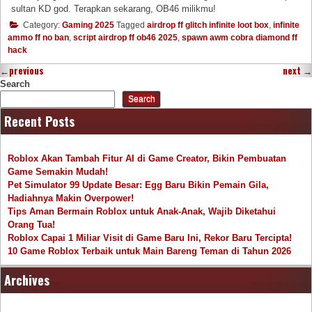
sultan KD god. Terapkan sekarang, OB46 milikmu!
Category:
Gaming 2025
Tagged
airdrop ff glitch infinite loot box
,
infinite
ammo ff no ban
,
script airdrop ff ob46 2025
,
spawn awm cobra diamond ff
hack
←
previous
next
→
Search
Search
Recent Posts
Roblox Akan Tambah Fitur AI di Game Creator, Bikin Pembuatan
Game Semakin Mudah!
Pet Simulator 99 Update Besar: Egg Baru Bikin Pemain Gila,
Hadiahnya Makin Overpower!
Tips Aman Bermain Roblox untuk Anak-Anak, Wajib Diketahui
Orang Tua!
Roblox Capai 1 Miliar Visit di Game Baru Ini, Rekor Baru Tercipta!
10 Game Roblox Terbaik untuk Main Bareng Teman di Tahun 2026
Archives