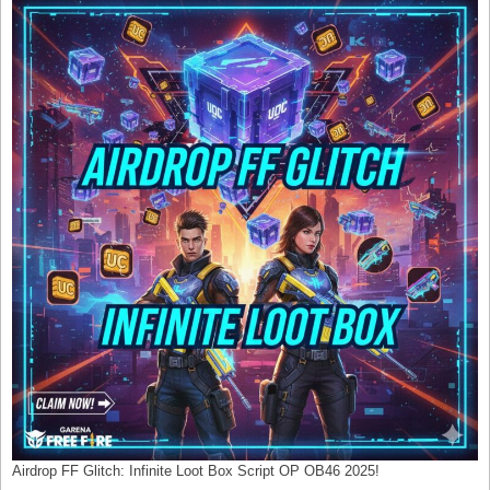
Airdrop FF Glitch: Infinite Loot Box Script OP OB46 2025!