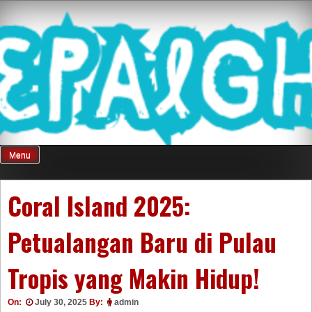
Skip
Mnepalghopa
to
content
Review Game
Terkini Paling
Menu
Seluruh Di
Coral Island 2025:
Petualangan Baru di Pulau
Indonesia
Tropis yang Makin Hidup!
On:
July 30, 2025
By:
admin