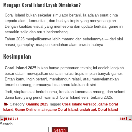
Mengapa Coral Island Layak Dimainkan?
Coral Island bukan sekadar simulator bertani. Ia adalah surat cinta
kepada alam, komunitas, dan budaya tropis yang menyenangkan.
Dengan kualitas visual yang memesona dan update berkala, game ini
semakin solid dan terus berkembang.
Tahun 2025 menjadikannya lebih matang dari sebelumnya — dari sisi
narasi, gameplay, maupun keindahan alam bawah lautnya.
Kesimpulan
Coral Island 2025
bukan hanya pembaruan teknis; ini adalah langkah
besar dalam mewujudkan dunia simulasi tropis impian banyak gamer.
Entah kamu ingin bertani, membangun relasi, atau menyelamatkan
terumbu karang, semuanya bisa kamu lakukan di sini.
Jadi, siapkan alat berkebunmu, kenakan kacamata renang, dan selami
dunia baru yang penuh warna di Coral Island versi terbaru 2025.
Category:
Gaming 2025
Tagged
Coral Island versi pc
,
game Coral
Island
,
Game Online
,
main game Coral Island
,
unduh apk Coral Island
←
previous
next
→
Search
Search