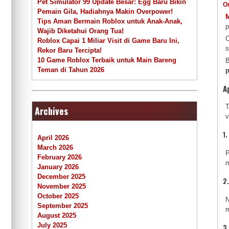
Pet Simulator 99 Update Besar: Egg Baru Bikin
O
Pemain Gila, Hadiahnya Makin Overpower!
Tips Aman Bermain Roblox untuk Anak-Anak,
p
Wajib Diketahui Orang Tua!
C
Roblox Capai 1 Miliar Visit di Game Baru Ini,
s
Rekor Baru Tercipta!
10 Game Roblox Terbaik untuk Main Bareng
B
Teman di Tahun 2026
p
A
T
Archives
v
1.
April 2026
March 2026
P
February 2026
m
January 2026
December 2025
2
November 2025
October 2025
N
September 2025
m
August 2025
July 2025
3