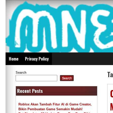
Skip
Mnepalghopa Review
to
content
Indonesia
Home
Privacy Policy
T
Search
Search
Recent Posts
Roblox Akan Tambah Fitur AI di Game Creator,
Bikin Pembuatan Game Semakin Mudah!