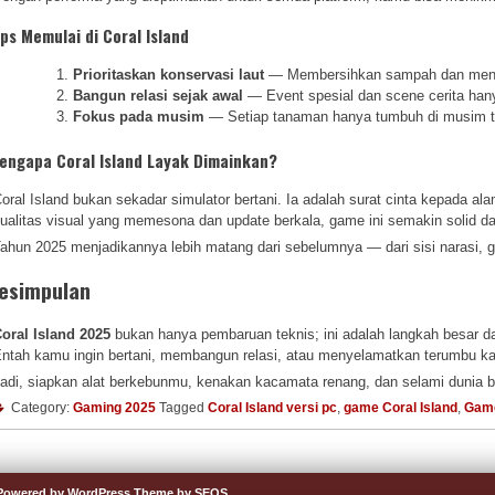
ips Memulai di Coral Island
Prioritaskan konservasi laut
— Membersihkan sampah dan meny
Bangun relasi sejak awal
— Event spesial dan scene cerita ha
Fokus pada musim
— Setiap tanaman hanya tumbuh di musim ter
engapa Coral Island Layak Dimainkan?
oral Island bukan sekadar simulator bertani. Ia adalah surat cinta kepada 
ualitas visual yang memesona dan update berkala, game ini semakin solid d
ahun 2025 menjadikannya lebih matang dari sebelumnya — dari sisi narasi,
esimpulan
oral Island 2025
bukan hanya pembaruan teknis; ini adalah langkah besar d
ntah kamu ingin bertani, membangun relasi, atau menyelamatkan terumbu ka
adi, siapkan alat berkebunmu, kenakan kacamata renang, dan selami dunia ba
Category:
Gaming 2025
Tagged
Coral Island versi pc
,
game Coral Island
,
Game
Powered by WordPress
Theme by SEOS