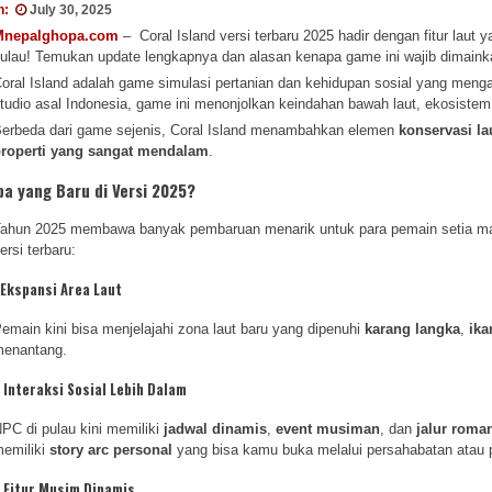
n:
July 30, 2025
Mnepalghopa.com
– Coral Island versi terbaru 2025 hadir dengan fitur laut y
ulau! Temukan update lengkapnya dan alasan kenapa game ini wajib dimaink
oral Island adalah game simulasi pertanian dan kehidupan sosial yang menga
tudio asal Indonesia, game ini menonjolkan keindahan bawah laut, ekosistem 
erbeda dari game sejenis, Coral Island menambahkan elemen
konservasi la
roperti yang sangat mendalam
.
pa yang Baru di Versi 2025?
ahun 2025 membawa banyak pembaruan menarik untuk para pemain setia maupu
ersi terbaru:
Ekspansi Area Laut
emain kini bisa menjelajahi zona laut baru yang dipenuhi
karang langka
,
ika
enantang.
.
Interaksi Sosial Lebih Dalam
PC di pulau kini memiliki
jadwal dinamis
,
event musiman
, dan
jalur roma
emiliki
story arc personal
yang bisa kamu buka melalui persahabatan atau p
.
Fitur Musim Dinamis