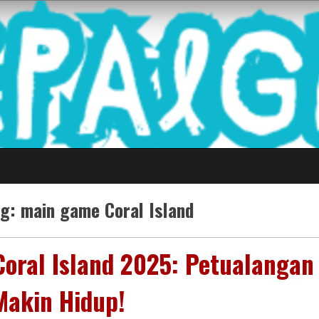
 Game Terkini Palin
ag:
main game Coral Island
Coral Island 2025: Petualangan
Makin Hidup!