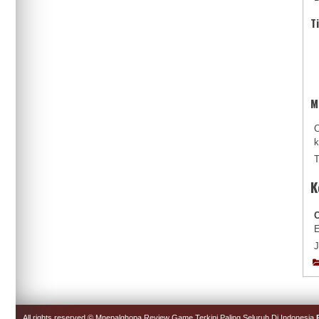
T
M
C
k
T
K
C
E
J
All rights reserved © Mnepalghopa Review Game Terkini Paling Seluruh Di Indonesia