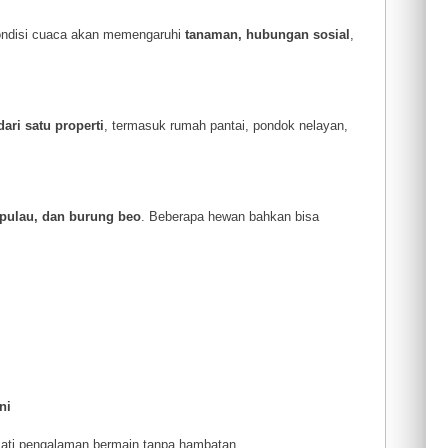
 kondisi cuaca akan memengaruhi
tanaman, hubungan sosial
,
dari satu properti
, termasuk rumah pantai, pondok nelayan,
r pulau, dan burung beo
. Beberapa hewan bahkan bisa
ni
mati pengalaman bermain tanpa hambatan.