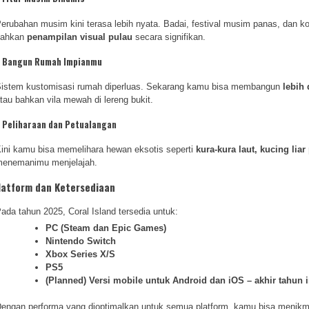
erubahan musim kini terasa lebih nyata. Badai, festival musim panas, dan
bahkan
penampilan visual pulau
secara signifikan.
.
Bangun Rumah Impianmu
istem kustomisasi rumah diperluas. Sekarang kamu bisa membangun
lebih 
tau bahkan vila mewah di lereng bukit.
.
Peliharaan dan Petualangan
ini kamu bisa memelihara hewan eksotis seperti
kura-kura laut, kucing lia
enemanimu menjelajah.
latform dan Ketersediaan
ada tahun 2025, Coral Island tersedia untuk:
PC (Steam dan Epic Games)
Nintendo Switch
Xbox Series X/S
PS5
(Planned) Versi mobile untuk Android dan iOS – akhir tahun i
engan performa yang dioptimalkan untuk semua platform, kamu bisa menik