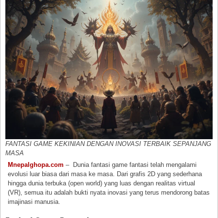
FANTASI GAME KEKINIAN DENGAN INOVASI TERBAIK SEPANJANG
MASA
Mnepalghopa.com
– Dunia fantasi game fantasi telah mengalami
evolusi luar biasa dari masa ke masa. Dari grafis 2D yang sederhana
hingga dunia terbuka (open world) yang luas dengan realitas virtual
(VR), semua itu adalah bukti nyata inovasi yang terus mendorong batas
imajinasi manusia.