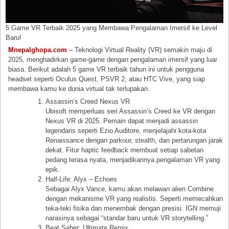
5 Game VR Terbaik 2025 yang Membawa Pengalaman Imersif ke Level
Baru!
Mnepalghopa.com
– Teknologi Virtual Reality (VR) semakin maju di
2025, menghadirkan game-game dengan pengalaman imersif yang luar
biasa. Berikut adalah 5 game VR terbaik tahun ini untuk pengguna
headset seperti Oculus Quest, PSVR 2, atau HTC Vive, yang siap
membawa kamu ke dunia virtual tak terlupakan.
Assassin’s Creed Nexus VR
Ubisoft memperluas seri Assassin’s Creed ke VR dengan
Nexus VR di 2025. Pemain dapat menjadi assassin
legendaris seperti Ezio Auditore, menjelajahi kota-kota
Renaissance dengan parkour, stealth, dan pertarungan jarak
dekat. Fitur haptic feedback membuat setiap sabetan
pedang terasa nyata, menjadikannya pengalaman VR yang
epik.
Half-Life: Alyx – Echoes
Sebagai Alyx Vance, kamu akan melawan alien Combine
dengan mekanisme VR yang realistis. Seperti memecahkan
teka-teki fisika dan menembak dengan presisi. IGN memuji
narasinya sebagai “standar baru untuk VR storytelling.”
Beat Saber: Ultimate Remix