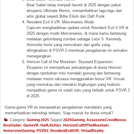
Beat Saber tetap menjadi favorit di 2025 dengan paket
ekspansi Ultimate Remix, menambahkan lagu-lagu dari
artis global seperti Billie Eilish dan Daft Punk.
Resident Evil 4 VR: Mercenaries Mode
Capcom menghadirkan update untuk Resident Evil 4 VR di
2025 dengan mode Mercenaries, di mana kamu bertarung
melawan gelombang zombie sebagai Leon S. Kennedy.
Atmosfer horor yang mencekam dan grafis yang
ditingkatkan di PSVR 2 membuat pengalaman ini semakin
menegangkan.
Horizon Call of the Mountain: Skyward Expansion
Ekspansi ini memperluas petualangan di dunia Horizon
dengan tambahan misi mendaki gunung dan bertarung
melawan mesin raksasa menggunakan busur VR. Visual
yang memukau dan interaksi lingkungan yang realistis
menjadikan game ini salah satu yang terbaik untuk PSVR 2
di 2025.
Game-game VR ini menawarkan pengalaman mendalam yang
memanfaatkan teknologi terbaru. Siap masuk ke dunia virtual?
Category:
Gaming 2025
Tagged
2025Gaming
,
AssassinsCreedNexus
,
BeatSaber
,
GameVR
,
HalfLifeAlyx
,
HorizonCallOfTheMountain
,
ImmersiveGaming
,
PSVR2
,
ResidentEvil4VR
,
VirtualReality