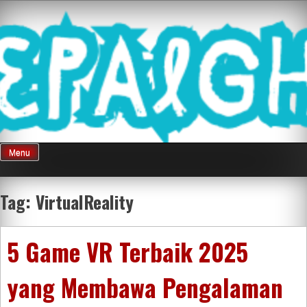
Skip
Mnepalghopa
to
content
Review Game
Terkini Paling
Menu
Seluruh Di
Tag:
VirtualReality
Indonesia
5 Game VR Terbaik 2025
yang Membawa Pengalaman