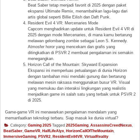
Beat Saber tetap menjadi favorit di 2025 dengan paket
ekspansi Ultimate Remix, menambahkan lagu-lagu dari
artis global seperti Billie Eilish dan Daft Punk.
Resident Evil 4 VR: Mercenaries Mode
Capcom menghadirkan update untuk Resident Evil 4 VR di
2025 dengan mode Mercenaries, di mana kamu bertarung
melawan gelombang zombie sebagai Leon S. Kennedy.
Atmosfer horor yang mencekam dan grafis yang
ditingkatkan di PSVR 2 membuat pengalaman ini semakin
menegangkan.
Horizon Call of the Mountain: Skyward Expansion
Ekspansi ini memperluas petualangan di dunia Horizon
dengan tambahan misi mendaki gunung dan bertarung
melawan mesin raksasa menggunakan busur VR. Visual
yang memukau dan interaksi lingkungan yang realistis
menjadikan game ini salah satu yang terbaik untuk PSVR 2
di 2025.
Game-game VR ini menawarkan pengalaman mendalam yang
memanfaatkan teknologi terbaru. Siap masuk ke dunia virtual?
Category:
Gaming 2025
Tagged
2025Gaming
,
AssassinsCreedNexus
,
BeatSaber
,
GameVR
,
HalfLifeAlyx
,
HorizonCallOfTheMountain
,
ImmersiveGaming
,
PSVR2
,
ResidentEvil4VR
,
VirtualReality