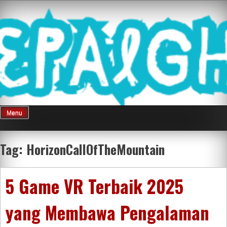
Skip
Mnepalghopa
to
content
Review Game
Terkini Paling
Menu
Seluruh Di
Tag:
HorizonCallOfTheMountain
Indonesia
5 Game VR Terbaik 2025
yang Membawa Pengalaman