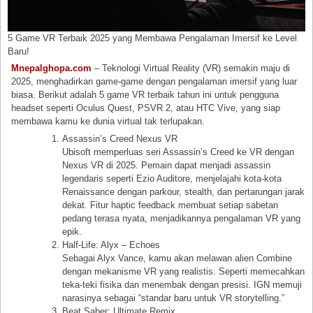
5 Game VR Terbaik 2025 yang Membawa Pengalaman Imersif ke Level
Baru!
Mnepalghopa.com
– Teknologi Virtual Reality (VR) semakin maju di
2025, menghadirkan game-game dengan pengalaman imersif yang luar
biasa. Berikut adalah 5 game VR terbaik tahun ini untuk pengguna
headset seperti Oculus Quest, PSVR 2, atau HTC Vive, yang siap
membawa kamu ke dunia virtual tak terlupakan.
Assassin’s Creed Nexus VR
Ubisoft memperluas seri Assassin’s Creed ke VR dengan
Nexus VR di 2025. Pemain dapat menjadi assassin
legendaris seperti Ezio Auditore, menjelajahi kota-kota
Renaissance dengan parkour, stealth, dan pertarungan jarak
dekat. Fitur haptic feedback membuat setiap sabetan
pedang terasa nyata, menjadikannya pengalaman VR yang
epik.
Half-Life: Alyx – Echoes
Sebagai Alyx Vance, kamu akan melawan alien Combine
dengan mekanisme VR yang realistis. Seperti memecahkan
teka-teki fisika dan menembak dengan presisi. IGN memuji
narasinya sebagai “standar baru untuk VR storytelling.”
Beat Saber: Ultimate Remix