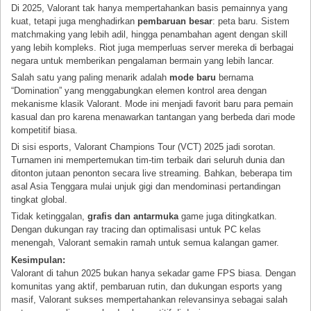
Di 2025, Valorant tak hanya mempertahankan basis pemainnya yang
kuat, tetapi juga menghadirkan
pembaruan besar
: peta baru. Sistem
matchmaking yang lebih adil, hingga penambahan agent dengan skill
yang lebih kompleks. Riot juga memperluas server mereka di berbagai
negara untuk memberikan pengalaman bermain yang lebih lancar.
Salah satu yang paling menarik adalah
mode baru
bernama
“Domination” yang menggabungkan elemen kontrol area dengan
mekanisme klasik Valorant. Mode ini menjadi favorit baru para pemain
kasual dan pro karena menawarkan tantangan yang berbeda dari mode
kompetitif biasa.
Di sisi esports, Valorant Champions Tour (VCT) 2025 jadi sorotan.
Turnamen ini mempertemukan tim-tim terbaik dari seluruh dunia dan
ditonton jutaan penonton secara live streaming. Bahkan, beberapa tim
asal Asia Tenggara mulai unjuk gigi dan mendominasi pertandingan
tingkat global.
Tidak ketinggalan,
grafis dan antarmuka
game juga ditingkatkan.
Dengan dukungan ray tracing dan optimalisasi untuk PC kelas
menengah, Valorant semakin ramah untuk semua kalangan gamer.
Kesimpulan:
Valorant di tahun 2025 bukan hanya sekadar game FPS biasa. Dengan
komunitas yang aktif, pembaruan rutin, dan dukungan esports yang
masif, Valorant sukses mempertahankan relevansinya sebagai salah