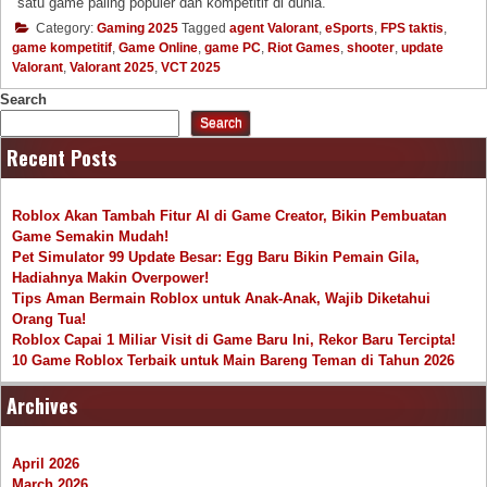
satu game paling populer dan kompetitif di dunia.
Category:
Gaming 2025
Tagged
agent Valorant
,
eSports
,
FPS taktis
,
game kompetitif
,
Game Online
,
game PC
,
Riot Games
,
shooter
,
update
Valorant
,
Valorant 2025
,
VCT 2025
Search
Search
Recent Posts
Roblox Akan Tambah Fitur AI di Game Creator, Bikin Pembuatan
Game Semakin Mudah!
Pet Simulator 99 Update Besar: Egg Baru Bikin Pemain Gila,
Hadiahnya Makin Overpower!
Tips Aman Bermain Roblox untuk Anak-Anak, Wajib Diketahui
Orang Tua!
Roblox Capai 1 Miliar Visit di Game Baru Ini, Rekor Baru Tercipta!
10 Game Roblox Terbaik untuk Main Bareng Teman di Tahun 2026
Archives
April 2026
March 2026