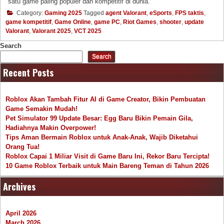
satu game paling populer dan kompetitif di dunia.
Category:
Gaming 2025
Tagged
agent Valorant
,
eSports
,
FPS taktis
,
game kompetitif
,
Game Online
,
game PC
,
Riot Games
,
shooter
,
update
Valorant
,
Valorant 2025
,
VCT 2025
Search
Search
Recent Posts
Roblox Akan Tambah Fitur AI di Game Creator, Bikin Pembuatan
Game Semakin Mudah!
Pet Simulator 99 Update Besar: Egg Baru Bikin Pemain Gila,
Hadiahnya Makin Overpower!
Tips Aman Bermain Roblox untuk Anak-Anak, Wajib Diketahui
Orang Tua!
Roblox Capai 1 Miliar Visit di Game Baru Ini, Rekor Baru Tercipta!
10 Game Roblox Terbaik untuk Main Bareng Teman di Tahun 2026
Archives
April 2026
March 2026