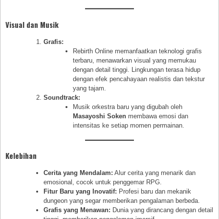
Visual dan Musik
Grafis:
Rebirth Online memanfaatkan teknologi grafis
terbaru, menawarkan visual yang memukau
dengan detail tinggi. Lingkungan terasa hidup
dengan efek pencahayaan realistis dan tekstur
yang tajam.
Soundtrack:
Musik orkestra baru yang digubah oleh
Masayoshi Soken
membawa emosi dan
intensitas ke setiap momen permainan.
Kelebihan
Cerita yang Mendalam:
Alur cerita yang menarik dan
emosional, cocok untuk penggemar RPG.
Fitur Baru yang Inovatif:
Profesi baru dan mekanik
dungeon yang segar memberikan pengalaman berbeda.
Grafis yang Menawan:
Dunia yang dirancang dengan detail