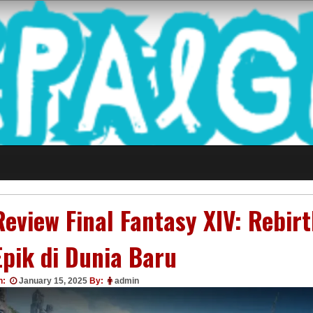
 Game Terkini Palin
Review Final Fantasy XIV: Rebir
Epik di Dunia Baru
n:
January 15, 2025
By:
admin