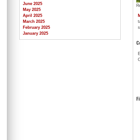
June 2025
R
May 2025
April 2025
t
March 2025
s
February 2025
January 2025
C
C
F