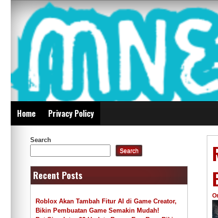
Skip
Mnepalghopa Review
to
content
Indonesia
Home
Privacy Policy
Search
Search
Recent Posts
O
Roblox Akan Tambah Fitur AI di Game Creator,
Bikin Pembuatan Game Semakin Mudah!