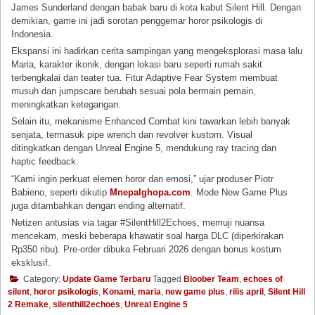
James Sunderland dengan babak baru di kota kabut Silent Hill. Dengan
demikian, game ini jadi sorotan penggemar horor psikologis di
Indonesia.
Ekspansi ini hadirkan cerita sampingan yang mengeksplorasi masa lalu
Maria, karakter ikonik, dengan lokasi baru seperti rumah sakit
terbengkalai dan teater tua. Fitur Adaptive Fear System membuat
musuh dan jumpscare berubah sesuai pola bermain pemain,
meningkatkan ketegangan.
Selain itu, mekanisme Enhanced Combat kini tawarkan lebih banyak
senjata, termasuk pipe wrench dan revolver kustom. Visual
ditingkatkan dengan Unreal Engine 5, mendukung ray tracing dan
haptic feedback.
“Kami ingin perkuat elemen horor dan emosi,” ujar produser Piotr
Babieno, seperti dikutip
Mnepalghopa.com
. Mode New Game Plus
juga ditambahkan dengan ending alternatif.
Netizen antusias via tagar #SilentHill2Echoes, memuji nuansa
mencekam, meski beberapa khawatir soal harga DLC (diperkirakan
Rp350 ribu). Pre-order dibuka Februari 2026 dengan bonus kostum
eksklusif.
Category:
Update Game Terbaru
Tagged
Bloober Team
,
echoes of
silent
,
horor psikologis
,
Konami
,
maria
,
new game plus
,
rilis april
,
Silent Hill
2 Remake
,
silenthill2echoes
,
Unreal Engine 5