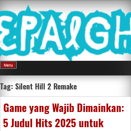
Skip
Mnepalghopa
to
content
Review Game
Terkini Paling
Menu
Seluruh Di
Tag:
Silent Hill 2 Remake
Indonesia
Game yang Wajib Dimainkan:
5 Judul Hits 2025 untuk