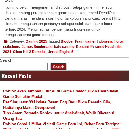
aktif.
Kominfo belum mengomentari distribusi, tetapi game ini memicu
diskusi tentang potensi remake game horor lokal seperti DreadOut.
Dengan narasi mendalam dan horor psikologis yang kuat. Silent Hill 2
Remake mengukuhkan posisinya sebagai salah satu game horor
terbaik 2024. Menginspirasi pengembang Indonesia untuk
mengeksplorasi genre serupa.
Category:
Gaming 2025
Tagged
Bloober Team
,
gamer Indonesia
,
horor
psikologis
,
James Sunderland
,
kafe gaming
,
Konami
,
Pyramid Head
,
rilis
2024
,
Silent Hill 2 Remake
,
Unreal Engine 5
Search
Search
Recent Posts
Roblox Akan Tambah Fitur AI di Game Creator, Bikin Pembuatan
Game Semakin Mudah!
Pet Simulator 99 Update Besar: Egg Baru Bikin Pemain Gila,
Hadiahnya Makin Overpower!
Tips Aman Bermain Roblox untuk Anak-Anak, Wajib Diketahui
Orang Tua!
Roblox Capai 1 Miliar Visit di Game Baru Ini, Rekor Baru Tercipta!