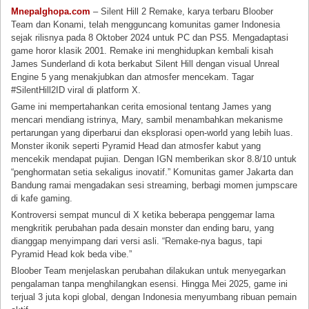
Mnepalghopa.com
– Silent Hill 2 Remake, karya terbaru Bloober
Team dan Konami, telah mengguncang komunitas gamer Indonesia
sejak rilisnya pada 8 Oktober 2024 untuk PC dan PS5. Mengadaptasi
game horor klasik 2001. Remake ini menghidupkan kembali kisah
James Sunderland di kota berkabut Silent Hill dengan visual Unreal
Engine 5 yang menakjubkan dan atmosfer mencekam. Tagar
#SilentHill2ID viral di platform X.
Game ini mempertahankan cerita emosional tentang James yang
mencari mendiang istrinya, Mary, sambil menambahkan mekanisme
pertarungan yang diperbarui dan eksplorasi open-world yang lebih luas.
Monster ikonik seperti Pyramid Head dan atmosfer kabut yang
mencekik mendapat pujian. Dengan IGN memberikan skor 8.8/10 untuk
“penghormatan setia sekaligus inovatif.” Komunitas gamer Jakarta dan
Bandung ramai mengadakan sesi streaming, berbagi momen jumpscare
di kafe gaming.
Kontroversi sempat muncul di X ketika beberapa penggemar lama
mengkritik perubahan pada desain monster dan ending baru, yang
dianggap menyimpang dari versi asli. “Remake-nya bagus, tapi
Pyramid Head kok beda vibe.”
Bloober Team menjelaskan perubahan dilakukan untuk menyegarkan
pengalaman tanpa menghilangkan esensi. Hingga Mei 2025, game ini
terjual 3 juta kopi global, dengan Indonesia menyumbang ribuan pemain