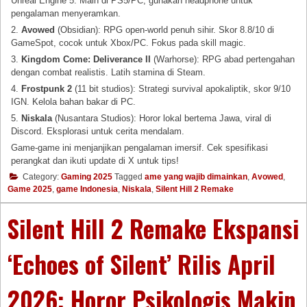
Unreal Engine 5. Main di PS5/PC, gunakan headphone untuk
pengalaman menyeramkan.
2.
Avowed
(Obsidian): RPG open-world penuh sihir. Skor 8.8/10 di
GameSpot, cocok untuk Xbox/PC. Fokus pada skill magic.
3.
Kingdom Come: Deliverance II
(Warhorse): RPG abad pertengahan
dengan combat realistis. Latih stamina di Steam.
4.
Frostpunk 2
(11 bit studios): Strategi survival apokaliptik, skor 9/10
IGN. Kelola bahan bakar di PC.
5.
Niskala
(Nusantara Studios): Horor lokal bertema Jawa, viral di
Discord. Eksplorasi untuk cerita mendalam.
Game-game ini menjanjikan pengalaman imersif. Cek spesifikasi
perangkat dan ikuti update di X untuk tips!
Category:
Gaming 2025
Tagged
ame yang wajib dimainkan
,
Avowed
,
Game 2025
,
game Indonesia
,
Niskala
,
Silent Hill 2 Remake
Silent Hill 2 Remake Ekspansi
‘Echoes of Silent’ Rilis April
2026: Horor Psikologis Makin