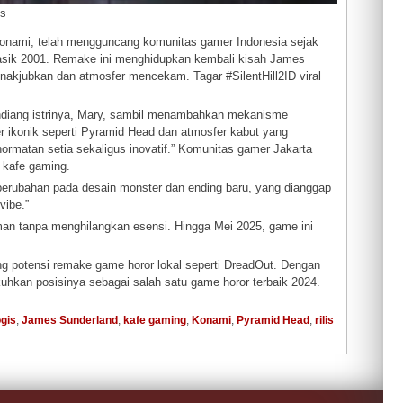
is
 Konami, telah mengguncang komunitas gamer Indonesia sejak
lasik 2001. Remake ini menghidupkan kembali kisah James
enakjubkan dan atmosfer mencekam. Tagar #SilentHill2ID viral
diang istrinya, Mary, sambil menambahkan mekanisme
er ikonik seperti Pyramid Head dan atmosfer kabut yang
rmatan setia sekaligus inovatif.” Komunitas gamer Jakarta
 kafe gaming.
perubahan pada desain monster dan ending baru, yang dianggap
vibe.”
an tanpa menghilangkan esensi. Hingga Mei 2025, game ini
ng potensi remake game horor lokal seperti DreadOut. Dengan
uhkan posisinya sebagai salah satu game horor terbaik 2024.
ogis
,
James Sunderland
,
kafe gaming
,
Konami
,
Pyramid Head
,
rilis