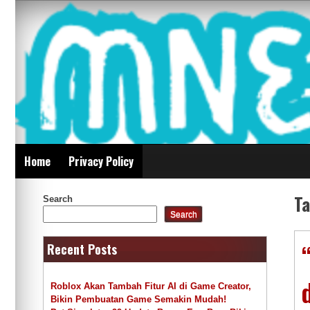
Skip
Mnepalghopa Review
to
content
Indonesia
Home
Privacy Policy
T
Search
Search
Recent Posts
Roblox Akan Tambah Fitur AI di Game Creator,
Bikin Pembuatan Game Semakin Mudah!