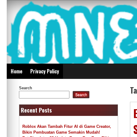
Skip
Mnepalghopa Review
to
content
Indonesia
Home
Privacy Policy
T
Search
Search
Recent Posts
Roblox Akan Tambah Fitur AI di Game Creator,
Bikin Pembuatan Game Semakin Mudah!