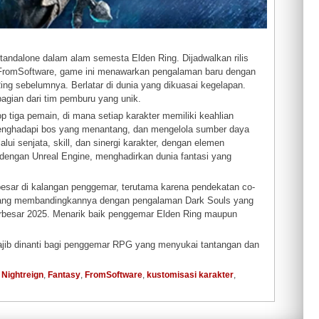
tandalone dalam alam semesta Elden Ring. Dijadwalkan rilis
 FromSoftware, game ini menawarkan pengalaman baru dengan
Ring sebelumnya. Berlatar di dunia yang dikuasai kegelapan.
ian dari tim pemburu yang unik.
iga pemain, di mana setiap karakter memiliki keahlian
menghadapi bos yang menantang, dan mengelola sumber daya
i senjata, skill, dan sinergi karakter, dengan elemen
 dengan Unreal Engine, menghadirkan dunia fantasi yang
sar di kalangan penggemar, terutama karena pendekatan co-
k yang membandingkannya dengan pengalaman Dark Souls yang
 terbesar 2025. Menarik baik penggemar Elden Ring maupun
 wajib dinanti bagi penggemar RPG yang menyukai tantangan dan
 Nightreign
,
Fantasy
,
FromSoftware
,
kustomisasi karakter
,