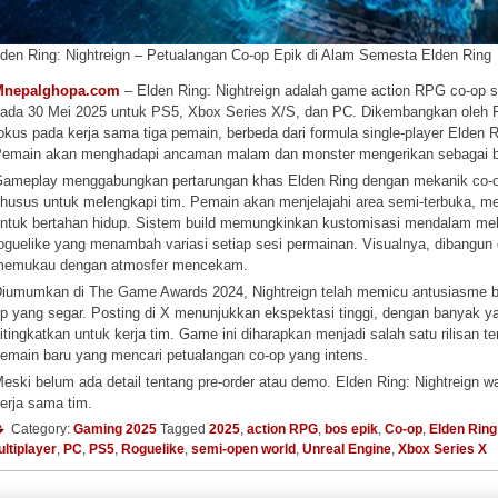
lden Ring: Nightreign – Petualangan Co-op Epik di Alam Semesta Elden Ring
Mnepalghopa.com
– Elden Ring: Nightreign adalah game action RPG co-op s
ada 30 Mei 2025 untuk PS5, Xbox Series X/S, dan PC. Dikembangkan oleh
okus pada kerja sama tiga pemain, berbeda dari formula single-player Elden 
emain akan menghadapi ancaman malam dan monster mengerikan sebagai bag
ameplay menggabungkan pertarungan khas Elden Ring dengan mekanik co-op t
husus untuk melengkapi tim. Pemain akan menjelajahi area semi-terbuka, 
ntuk bertahan hidup. Sistem build memungkinkan kustomisasi mendalam melalu
oguelike yang menambah variasi setiap sesi permainan. Visualnya, dibangun
memukau dengan atmosfer mencekam.
iumumkan di The Game Awards 2024, Nightreign telah memicu antusiasme be
p yang segar. Posting di X menunjukkan ekspektasi tinggi, dengan banya
itingkatkan untuk kerja tim. Game ini diharapkan menjadi salah satu rilisan
emain baru yang mencari petualangan co-op yang intens.
eski belum ada detail tentang pre-order atau demo. Elden Ring: Nightreign
erja sama tim.
Category:
Gaming 2025
Tagged
2025
,
action RPG
,
bos epik
,
Co-op
,
Elden Ring
ltiplayer
,
PC
,
PS5
,
Roguelike
,
semi-open world
,
Unreal Engine
,
Xbox Series X