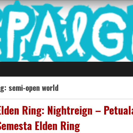
 Game Terkini Palin
ag:
semi-open world
Elden Ring: Nightreign – Petua
Semesta Elden Ring