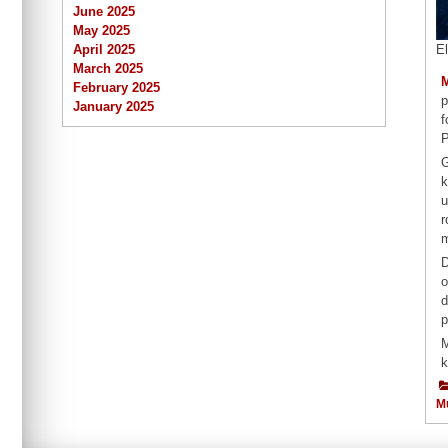
June 2025
May 2025
E
April 2025
March 2025
February 2025
p
January 2025
f
P
G
k
u
r
D
o
d
p
M
k
Mu