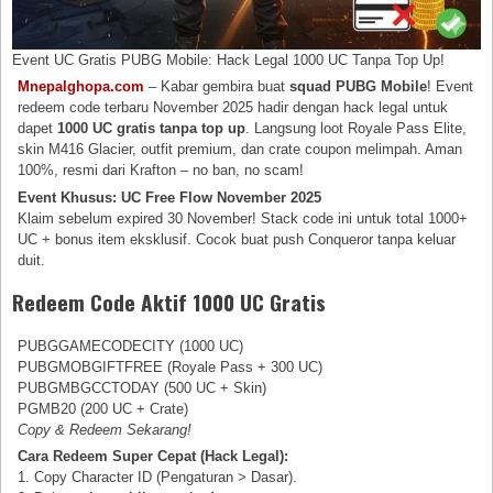
Event UC Gratis PUBG Mobile: Hack Legal 1000 UC Tanpa Top Up!
Mnepalghopa.com
– Kabar gembira buat
squad PUBG Mobile
! Event
redeem code terbaru November 2025 hadir dengan hack legal untuk
dapet
1000 UC gratis tanpa top up
. Langsung loot Royale Pass Elite,
skin M416 Glacier, outfit premium, dan crate coupon melimpah. Aman
100%, resmi dari Krafton – no ban, no scam!
Event Khusus: UC Free Flow November 2025
Klaim sebelum expired 30 November! Stack code ini untuk total 1000+
UC + bonus item eksklusif. Cocok buat push Conqueror tanpa keluar
duit.
Redeem Code Aktif 1000 UC Gratis
PUBGGAMECODECITY (1000 UC)
PUBGMOBGIFTFREE (Royale Pass + 300 UC)
PUBGMBGCCTODAY (500 UC + Skin)
PGMB20 (200 UC + Crate)
Copy & Redeem Sekarang!
Cara Redeem Super Cepat (Hack Legal):
1. Copy Character ID (Pengaturan > Dasar).