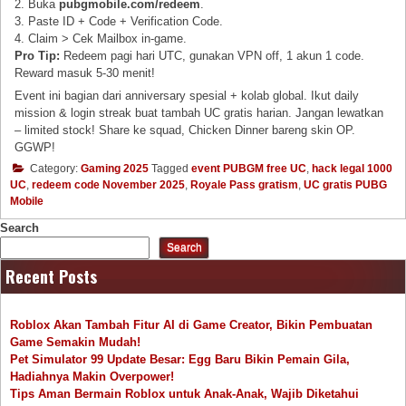
2. Buka
pubgmobile.com/redeem
.
3. Paste ID + Code + Verification Code.
4. Claim > Cek Mailbox in-game.
Pro Tip:
Redeem pagi hari UTC, gunakan VPN off, 1 akun 1 code.
Reward masuk 5-30 menit!
Event ini bagian dari anniversary spesial + kolab global. Ikut daily
mission & login streak buat tambah UC gratis harian. Jangan lewatkan
– limited stock! Share ke squad, Chicken Dinner bareng skin OP.
GGWP!
Category:
Gaming 2025
Tagged
event PUBGM free UC
,
hack legal 1000
UC
,
redeem code November 2025
,
Royale Pass gratism
,
UC gratis PUBG
Mobile
Search
Search
Recent Posts
Roblox Akan Tambah Fitur AI di Game Creator, Bikin Pembuatan
Game Semakin Mudah!
Pet Simulator 99 Update Besar: Egg Baru Bikin Pemain Gila,
Hadiahnya Makin Overpower!
Tips Aman Bermain Roblox untuk Anak-Anak, Wajib Diketahui