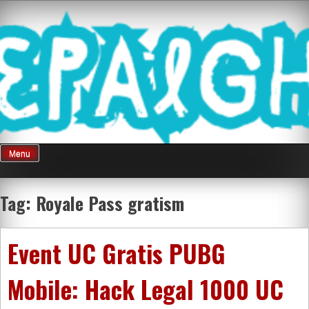
Skip
Mnepalghopa
to
content
Review Game
Terkini Paling
Menu
Seluruh Di
Tag:
Royale Pass gratism
Indonesia
Event UC Gratis PUBG
Mobile: Hack Legal 1000 UC