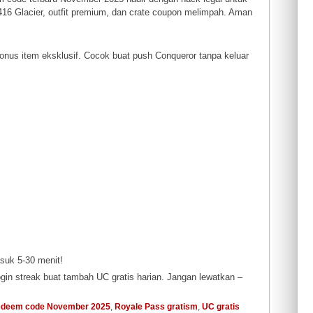
416 Glacier, outfit premium, dan crate coupon melimpah. Aman
onus item eksklusif. Cocok buat push Conqueror tanpa keluar
suk 5-30 menit!
 login streak buat tambah UC gratis harian. Jangan lewatkan –
edeem code November 2025
,
Royale Pass gratism
,
UC gratis