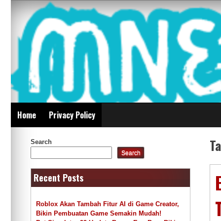
Skip
Mnepalghopa Review
to
content
Indonesia
Home
Privacy Policy
T
Search
Search
Recent Posts
Roblox Akan Tambah Fitur AI di Game Creator,
Bikin Pembuatan Game Semakin Mudah!