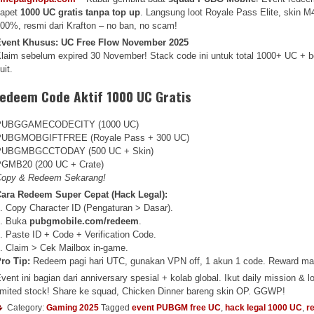
dapet
1000 UC gratis tanpa top up
. Langsung loot Royale Pass Elite, skin M
00%, resmi dari Krafton – no ban, no scam!
Event Khusus: UC Free Flow November 2025
laim sebelum expired 30 November! Stack code ini untuk total 1000+ UC + b
uit.
edeem Code Aktif 1000 UC Gratis
PUBGGAMECODECITY (1000 UC)
PUBGMOBGIFTFREE (Royale Pass + 300 UC)
PUBGMBGCCTODAY (500 UC + Skin)
GMB20 (200 UC + Crate)
opy & Redeem Sekarang!
ara Redeem Super Cepat (Hack Legal):
. Copy Character ID (Pengaturan > Dasar).
2. Buka
pubgmobile.com/redeem
.
. Paste ID + Code + Verification Code.
. Claim > Cek Mailbox in-game.
ro Tip:
Redeem pagi hari UTC, gunakan VPN off, 1 akun 1 code. Reward ma
vent ini bagian dari anniversary spesial + kolab global. Ikut daily mission &
imited stock! Share ke squad, Chicken Dinner bareng skin OP. GGWP!
Category:
Gaming 2025
Tagged
event PUBGM free UC
,
hack legal 1000 UC
,
r