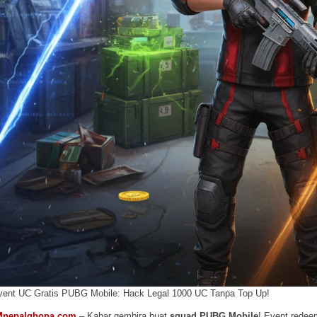
vent UC Gratis PUBG Mobile: Hack Legal 1000 UC Tanpa Top Up!
Mnepalghopa.com
– Kabar gembira buat
squad PUBG Mobile
! Event redee